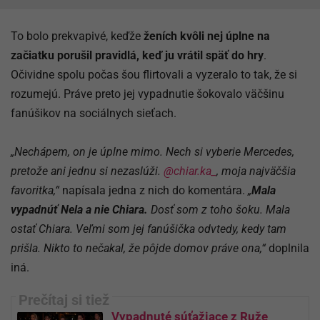
To bolo prekvapivé, keďže
ženích kvôli nej úplne na
začiatku porušil pravidlá, keď ju vrátil späť do hry
.
Očividne spolu počas šou flirtovali a vyzeralo to tak, že si
rozumejú. Práve preto jej vypadnutie šokovalo väčšinu
fanúšikov na sociálnych sieťach.
„Nechápem, on je úplne mimo. Nech si vyberie Mercedes,
pretože ani jednu si nezaslúži.
@chiar.ka_
, moja najväčšia
favoritka,“
napísala jedna z nich do komentára.
„
Mala
vypadnúť Nela a nie Chiara.
Dosť som z toho šoku. Mala
ostať Chiara. Veľmi som jej fanúšička odvtedy, kedy tam
prišla. Nikto to nečakal, že pôjde domov práve ona,“
doplnila
iná.
Vypadnuté súťažiace z Ruže