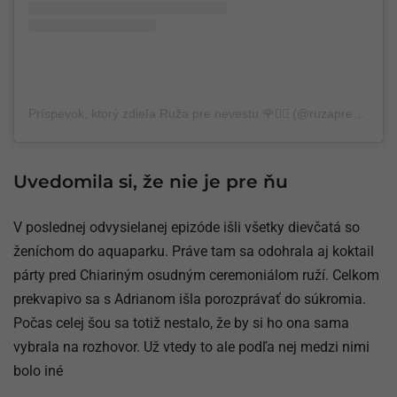
Príspevok, ktorý zdieľa Ruža pre nevestu 🌹👰‍♀️ (@ruzaprenevestu.markiza)
Uvedomila si, že nie je pre ňu
V poslednej odvysielanej epizóde išli všetky dievčatá so
ženíchom do aquaparku. Práve tam sa odohrala aj koktail
párty pred Chiariným osudným ceremoniálom ruží. Celkom
prekvapivo sa s Adrianom išla porozprávať do súkromia.
Počas celej šou sa totiž nestalo, že by si ho ona sama
vybrala na rozhovor. Už vtedy to ale podľa nej medzi nimi
bolo iné