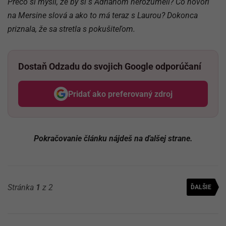
Prečo si myslí, že by si s Adrianom nerozumeli? Čo hovorí
na Mersine slová a ako to má teraz s Laurou? Dokonca
priznala, že sa stretla s pokušiteľom.
Dostaň Odzadu do svojich Google odporúčaní
Pridať ako preferovaný zdroj
Odzadu, odkaz sa otvorí v nov
Pokračovanie článku nájdeš na ďalšej strane.
Stránka
1
z 2
ĎALŠIE