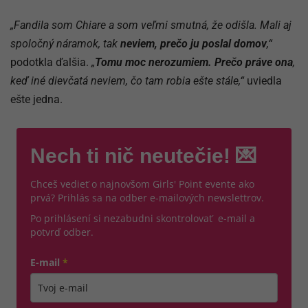
„Fandila som Chiare a som veľmi smutná, že odišla. Mali aj
spoločný náramok, tak
neviem, prečo ju poslal domov
,“
podotkla ďalšia.
„
Tomu moc nerozumiem. Prečo práve ona
,
keď iné dievčatá neviem, čo tam robia ešte stále,“
uviedla
ešte jedna.
Nech ti nič neutečie! 💌
Chceš vedieť o najnovšom Girls' Point evente ako
prvá? Prihlás sa na odber e-mailových newslettrov.
Po prihlásení si nezabudni skontrolovať e-mail a
potvrď odber.
E-mail
*