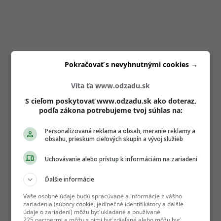
Pokračovať s nevyhnutnými cookies →
Víta ťa www.odzadu.sk
S cieľom poskytovať www.odzadu.sk ako doteraz,
podľa zákona potrebujeme tvoj súhlas na:
Personalizovaná reklama a obsah, meranie reklamy a
obsahu, prieskum cieľových skupín a vývoj služieb
Uchovávanie alebo prístup k informáciám na zariadení
Ďalšie informácie
Vaše osobné údaje budú spracúvané a informácie z vášho
zariadenia (súbory cookie, jedinečné identifikátory a ďalšie
údaje o zariadení) môžu byť ukladané a používané
225 partnermi a môžu s nimi byť zdieľané alebo môžu byť