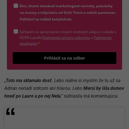
Zadajte platnú e-mailovú adresu
Áno, chcem dostávať marketingové novinky, pozvánky
na eventy a inšpiráciu od Girls' Point a vašich partnerov.
Odhlásiť sa môžeš kedykoľvek.
Súhlasím so spracovaním mojich osobných údajov v súlade s
(otvorí sa v novom okne)
GDPR a podľa
Podmienok ochrany súkromia
a
Podmienok
(otvorí sa v novom okne)
používania
.
*
Odošle
Prihlásiť sa na odber
„
Toto ma sklamalo dosť.
Lebo reálne si myslím že tu už sa
Adrian neriadi srdcom ani hlavou. Lebo
Mersi by išla domov
hneď po Laure a po nej Nela
,“
súhlasila iná komentujúca.