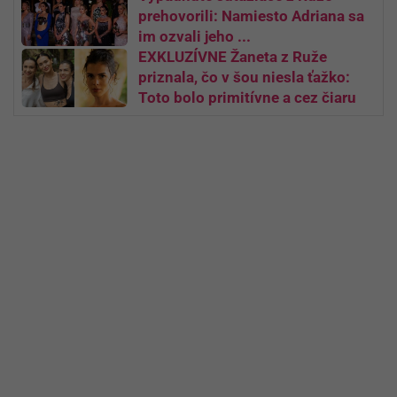
prehovorili: Namiesto Adriana sa
im ozvali jeho ...
EXKLUZÍVNE Žaneta z Ruže
priznala, čo v šou niesla ťažko:
Toto bolo primitívne a cez čiaru