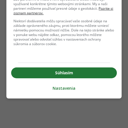
využívané konkrétne týmito webovými stránkami. My a naši
partneri môžeme používať presné údaje o geolokácii.
Pozrite si
zoznam partnerov.
Niektorí dodávatelia môžu spracúvať vaše osobné údaje na
základe oprávneného záujmu, proti ktorému môžete vzniesť
námietku pomocou možností nižšie. Dole na tejto stránke alebo
v ponuke webu nájdite odkaz, pomocou ktorého môžete
spravovať alebo odvolať súhlas v nastaveniach ochrany
súkromia a súborov cookie.
Súhlasím
Nastavenia