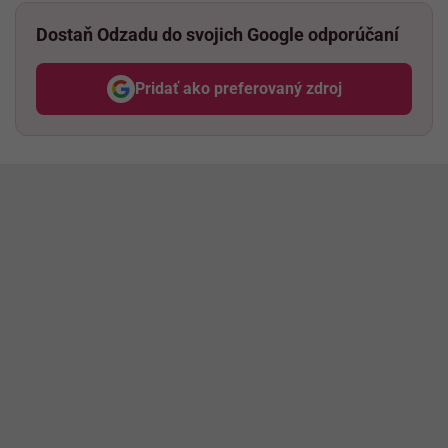
Dostaň Odzadu do svojich Google odporúčaní
Pridať ako preferovaný zdroj
Odzadu, odkaz sa otvorí v nov