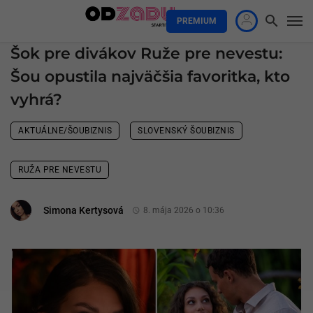
PREMIUM
Šok pre divákov Ruže pre nevestu:
Šou opustila najväčšia favoritka, kto
vyhrá?
AKTUÁLNE/ŠOUBIZNIS
SLOVENSKÝ ŠOUBIZNIS
RUŽA PRE NEVESTU
Simona Kertysová
8. mája 2026 o 10:36