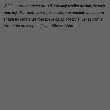
„Cítila som tam niečo iné.
Už bol taký troška Adrian, že voči
mne iný.
Ten rozhovor mne sa úprimne nepáčil.
Ja
už som
si tam povedala, že toto nie je chlap pre mňa
. Sama som z
toho bola prekvapená,“
vyjadrila sa Chiara.