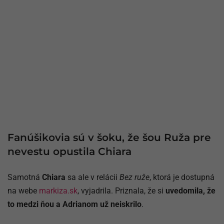
Fanúšikovia sú v šoku, že šou Ruža pre
nevestu opustila Chiara
Samotná
Chiara
sa ale v relácii
Bez ruže
, ktorá je dostupná
na webe
markiza.sk
, vyjadrila. Priznala, že si
uvedomila, že
to medzi ňou a Adrianom už neiskrilo
.