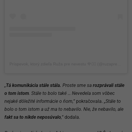
Príspevok, ktorý zdieľa Ruža pre nevestu 🌹👰‍♀️ (@ruzaprenevestu.markiza)
„
Tá komunikácia stále stála.
Proste sme sa
rozprávali stále
o tom istom
. Stále to bolo také … Nevedela som vôbec
nejaké dôležité informácie o ňom,“
pokračovala.
„Stále to
bolo o tom istom a už ma to nebavilo. Nie, že nebavilo, ale
fakt sa to nikde neposúvalo
,“
dodala.