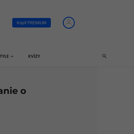
Kúpiť PREMIUM
TYLE
KVÍZY
anie o