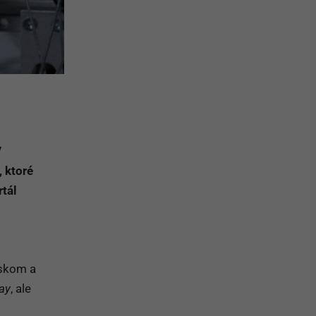
V
 ktoré
rtál
eskom a
lay
, ale