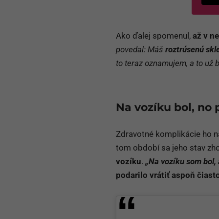
Ako ďalej spomenul,
až v n
povedal: Máš
roztrúsenú skl
to teraz oznamujem, a to už 
Na vozíku bol, no 
Zdravotné komplikácie ho 
tom období sa jeho stav zhor
vozíku
.
„Na vozíku som bol, 
podarilo vrátiť aspoň čias