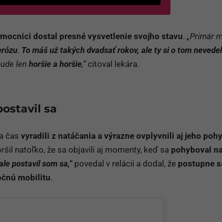
emocnici dostal presné vysvetlenie svojho stavu
.
„Primár m
erózu
.
To máš už takých dvadsať rokov, ale ty si o tom nevedel
bude len
horšie a horšie
,“
citoval lekára.
postavil sa
na čas
vyradili z natáčania
a výrazne ovplyvnili aj jeho poh
šil natoľko, že sa objavili aj momenty, keď sa
pohyboval n
ale postavil som sa,“
povedal v relácii a dodal, že
postupne 
točnú mobilitu
.