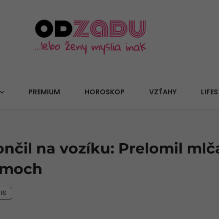
PREMIUM
HOROSKOP
VZŤAHY
LIFES
nčil na vozíku: Prelomil mlč
émoch
IS