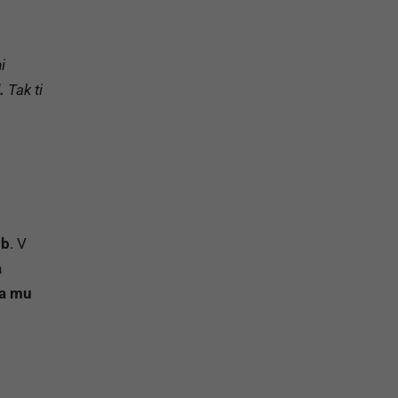
i
.
Tak ti
yb
. V
a
sa mu