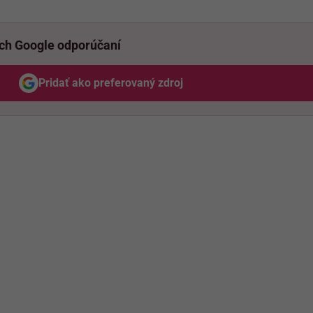
ich Google odporúčaní
Pridať ako preferovaný zdroj
Odzadu, odkaz sa otvorí v novom okne