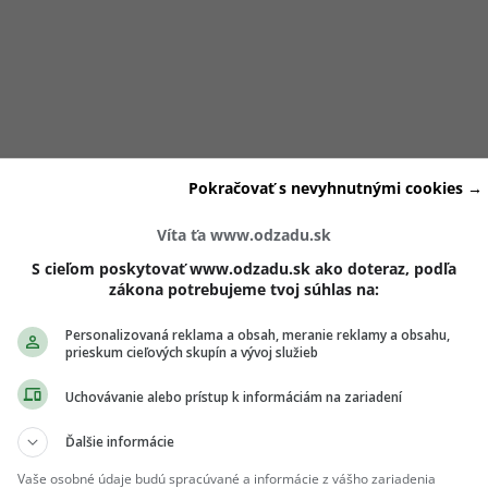
Pokračovať s nevyhnutnými cookies →
aničí, najmä v
Madride
, kde získal nové profesionálne skúse
v slovenskej a českej tvorbe a pravidelne sa objavoval vo
Víta ťa www.odzadu.sk
jektoch.
S cieľom poskytovať www.odzadu.sk ako doteraz, podľa
zákona potrebujeme tvoj súhlas na:
rát neprišli na pretras len herecké úlohy, ale aj zdravie. Luk
Personalizovaná reklama a obsah, meranie reklamy a obsahu,
prieskum cieľových skupín a vývoj služieb
y multiplex
sa dozvedel až po rokoch
, hoci
príznaky mal p
rok 2020,
padol som na zem a nevedel som chodiť
,“
uviedol her
Uchovávanie alebo prístup k informáciám na zariadení
klad speváčka
Tina
.
Ďalšie informácie
Vaše osobné údaje budú spracúvané a informácie z vášho zariadenia