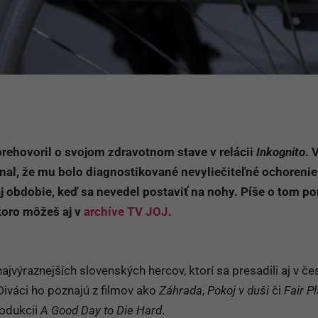
rehovoril o svojom zdravotnom stave v relácii
Inkognito
. 
al, že mu bolo diagnostikované nevyliečiteľné ochorenie,
j obdobie, keď sa nevedel postaviť na nohy. Píše o tom po
skoro môžeš aj v
archíve TV JOJ
.
ajvýraznejších slovenských hercov, ktorí sa presadili aj v č
iváci ho poznajú z filmov ako
Záhrada
,
Pokoj v duši
či
Fair P
rodukcii
A Good Day to Die Hard
.