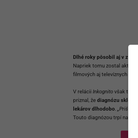
Dlhé roky pôsobil aj v zahr
Napriek tomu zostal aktívny 
filmových aj televíznych pro
V relácii
Inkognito
však tentok
priznal, že
diagnózu skleróz
lekárov dlhodobo
.
„Prišiel 
Touto diagnózou trpí naprí