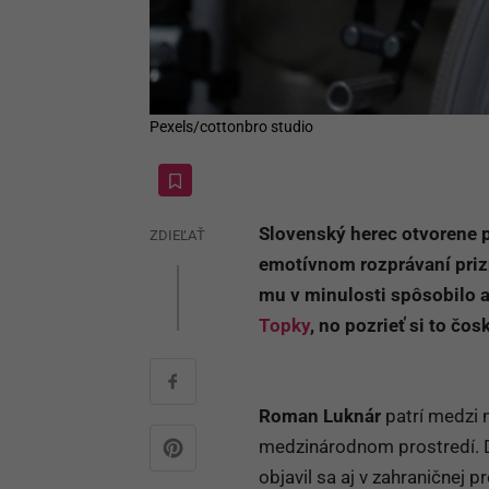
Pexels/cottonbro studio
Slovenský herec otvorene p
ZDIEĽAŤ
emotívnom rozprávaní prizn
mu v minulosti spôsobilo a
Topky
, no pozrieť si to čo
Roman Luknár
patrí medzi n
medzinárodnom prostredí. D
objavil sa aj v zahraničnej p