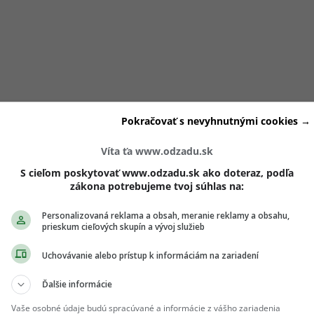
jmä každodenným situáciám rodičovstva, ktoré spracúva s
Pokračovať s nevyhnutnými cookies →
krášľovania. Jej obsah sa odlišuje od klasických lifestyle pro
Víta ťa www.odzadu.sk
v ukazuje realitu rodinného života, vrátane náročných sit
S cieľom poskytovať www.odzadu.sk ako doteraz, podľa
zákona potrebujeme tvoj súhlas na:
 veľmi blízke. Práve tento prístup jej priniesol stabilnú ko
ej prirodzenosť.
Personalizovaná reklama a obsah, meranie reklamy a obsahu,
prieskum cieľových skupín a vývoj služieb
Uchovávanie alebo prístup k informáciám na zariadení
ch ti nič neutečie! 💌
Ďalšie informácie
 vedieť o najnovšom Girls' Point evente ako
 Prihlás sa na odber e-mailových newslettrov.
Vaše osobné údaje budú spracúvané a informácie z vášho zariadenia