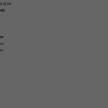
a aj na
ode
ne
ou
ým