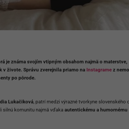
torá je známa svojím vtipným obsahom najmä o materstve,
k v živote. Správu zverejnila priamo na
Instagrame
z nemo
menty po pôrode.
dia Lukačiková
, patrí medzi výrazné tvorkyne slovenského 
ali silnú komunitu najmä vďaka
autentickému a humornému