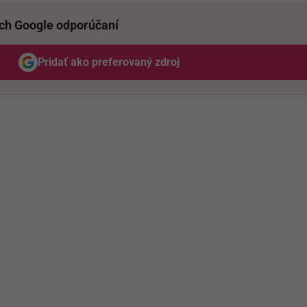
ich Google odporúčaní
Pridať ako preferovaný zdroj
Odzadu, odkaz sa otvorí v novom okne