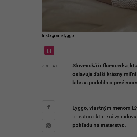
Instagram/lyggo
Slovenská influencerka, k
ZDIEĽAŤ
oslavuje ďalší krásny míľni
kde sa podelila o prvé mo
Lyggo, vlastným menom Lý
priestoru, ktoré si vybudov
pohľadu na materstvo
.