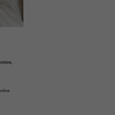
cnice,
online