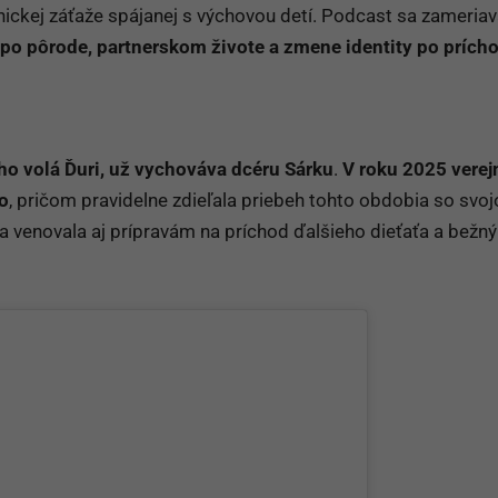
hickej záťaže spájanej s výchovou detí. Podcast sa zameriav
po pôrode, partnerskom živote a zmene identity po prích
o volá Ďuri, už vychováva dcéru Sárku
.
V roku 2025 verej
o
, pričom pravidelne zdieľala priebeh tohto obdobia so svoj
a venovala aj prípravám na príchod ďalšieho dieťaťa a bežn