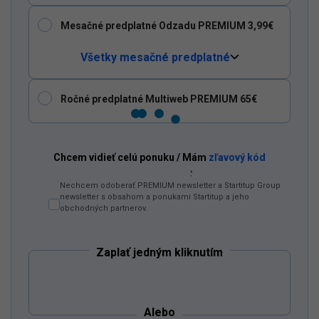
Mesačné predplatné Odzadu PREMIUM 3,99€
Všetky mesačné predplatné
Ročné predplatné Multiweb PREMIUM 65€
Dostaň Odzadu do svojich Google odporúčaní
Chcem vidieť celú ponuku / Mám
zľavový kód
Nechcem odoberať PREMIUM newsletter a Startitup Group
newsletter s obsahom a ponukami Startitup a jeho
obchodných partnerov.
Zaplať jedným kliknutím
Alebo