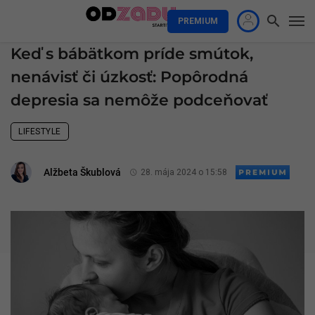
PREMIUM
Keď s bábätkom príde smútok,
nenávisť či úzkosť: Popôrodná
depresia sa nemôže podceňovať
LIFESTYLE
Alžbeta Škublová
28. mája 2024 o 15:58