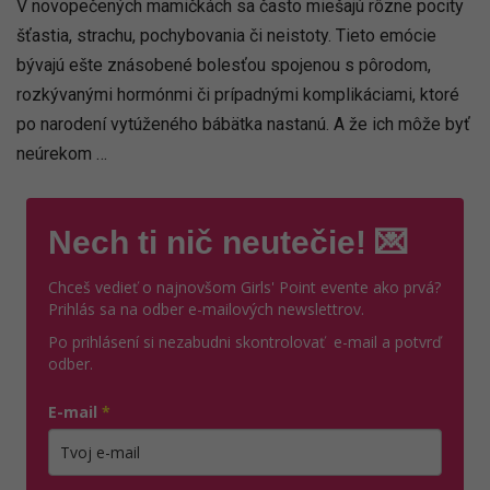
V novopečených mamičkách sa často miešajú rôzne pocity
šťastia, strachu, pochybovania či neistoty. Tieto emócie
bývajú ešte znásobené bolesťou spojenou s pôrodom,
rozkývanými hormónmi či prípadnými komplikáciami, ktoré
po narodení vytúženého bábätka nastanú. A že ich môže byť
neúrekom …
Nech ti nič neutečie! 💌
Chceš vedieť o najnovšom Girls' Point evente ako prvá?
Prihlás sa na odber e-mailových newslettrov.
Po prihlásení si nezabudni skontrolovať e-mail a potvrď
odber.
E-mail
*
Zadajte platnú e-mailovú adresu