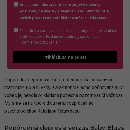
Áno, chcem dostávať marketingové novinky,
pozvánky na eventy a inšpiráciu od Girls' Point a
vašich partnerov. Odhlásiť sa môžeš kedykoľvek.
Súhlasím so spracovaním mojich osobných údajov v súlade
(otvorí sa v novom o
s GDPR a podľa
Podmienok ochrany súkromia
a
(otvorí sa v novom okne)
Podmienok používania
.
*
Odošle
Prihlásiť sa na odber
Popôrodná depresia nie je problémom iba súčasných
maminiek. Bola tu vždy, avšak nebola jasne definovaná a už
vôbec jej nebola prikladaná potrebná pozornosť či vážnosť.
My sme sa na túto citlivú tému rozprávali so
psychologičkou Katarínou Tatarkovou.
Popôrodná depresia verzus Baby Blues