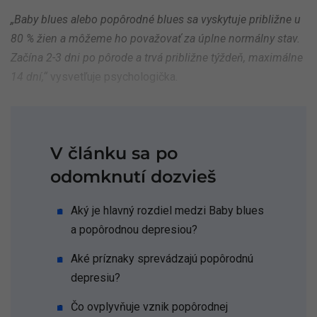
„Baby blues alebo popôrodné blues sa vyskytuje približne u
80 % žien a môžeme ho považovať za úplne normálny stav.
Začína 2-3 dni po pôrode a trvá približne týždeň, maximálne
14 dní,“
vysvetľuje psychologička.
V článku sa po
odomknutí dozvieš
Aký je hlavný rozdiel medzi Baby blues
a popôrodnou depresiou?
Aké príznaky sprevádzajú popôrodnú
depresiu?
Čo ovplyvňuje vznik popôrodnej