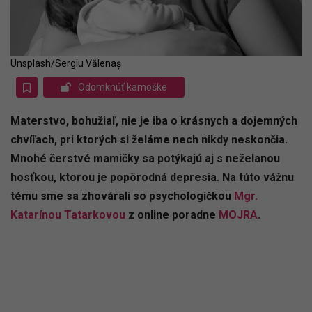
Unsplash/Sergiu Vălenaș
Odomknúť kamoške
Materstvo, bohužiaľ, nie je iba o krásnych a dojemných
chvíľach, pri ktorých si želáme nech nikdy neskončia.
Mnohé čerstvé mamičky sa potýkajú aj s neželanou
hosťkou, ktorou je popôrodná depresia. Na túto vážnu
tému sme sa zhovárali so psychologičkou
Mgr.
Katarínou Tatarkovou
z online poradne
MOJRA
.