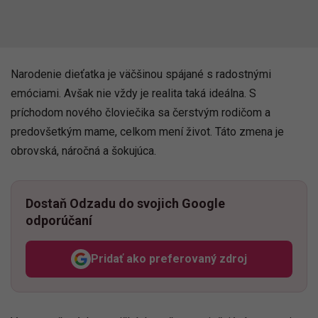
Narodenie dieťatka je väčšinou spájané s radostnými
emóciami. Avšak nie vždy je realita taká ideálna. S
príchodom nového človiečika sa čerstvým rodičom a
predovšetkým mame, celkom mení život. Táto zmena je
obrovská, náročná a šokujúca.
Dostaň Odzadu do svojich Google
odporúčaní
Pridať ako preferovaný zdroj
Odzadu, odkaz sa otvorí v n