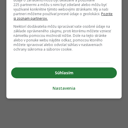
údaje o zariadení) môžu byť ukladané a používané
225 partnermi a môžu s nimi byť zdieľané alebo môžu byť
využívané konkrétne týmito webovými stránkami. My a naši
partneri môžeme používať presné údaje o geolokácii.
Pozrite
si zoznam partnerov.
Niektorí dodávatelia môžu spracúvať vaše osobné údaje na
základe oprávneného záujmu, proti ktorému môžete vzniesť
námietku pomocou možností nižšie. Dole na tejto stránke
alebo v ponuke webu nájdite odkaz, pomocou ktorého
môžete spravovať alebo odvolať súhlas v nastaveniach
ochrany súkromia a súborov cookie.
Súhlasím
Nastavenia