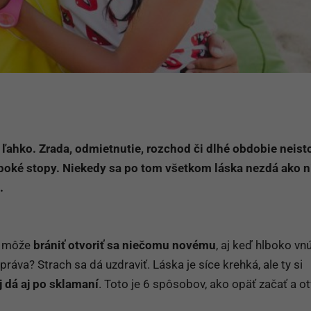
 ľahko. Zrada, odmietnutie, rozchod či dlhé obdobie neist
lboké stopy. Niekedy sa po tom všetkom láska nezdá ako n
.
ti môže
brániť otvoriť sa niečomu novému
, aj keď hlboko vnú
ráva? Strach sa dá uzdraviť. Láska je síce krehká, ale ty si
j dá aj po sklamaní
. Toto je 6 spôsobov, ako opäť začať a ot