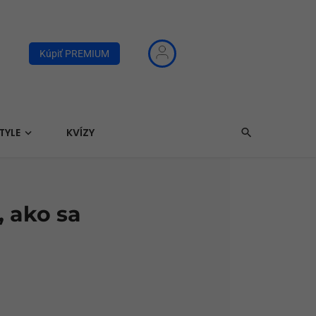
Kúpiť PREMIUM
TYLE
KVÍZY
 ako sa