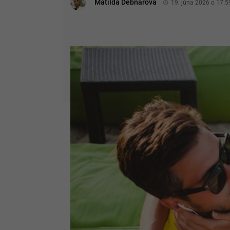
Matilda Debnárová
19. júna 2026 o 17:5