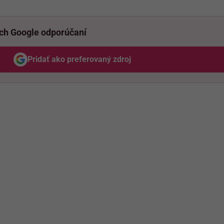
ich Google odporúčaní
Pridať ako preferovaný zdroj
Odzadu, odkaz sa otvorí v novom okne