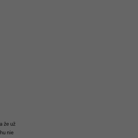
na prihlásenie sa na odber newslettera
a že už
ahu nie