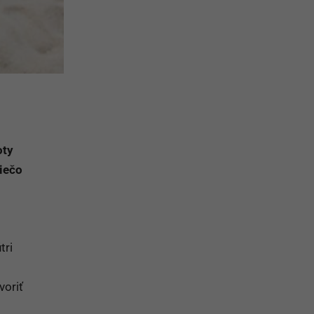
oty
iečo
tri
voriť