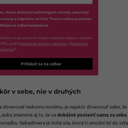
jte platnú e-mailovú adresu
no, chcem dostávať marketingové novinky, pozvánky
 eventy a inšpiráciu od Girls' Point a vašich partnerov.
dhlásiť sa môžeš kedykoľvek.
hlasím so spracovaním mojich osobných údajov v súlade s
(otvorí sa v novom okne)
DPR a podľa
Podmienok ochrany súkromia
a
Podmienok
(otvorí sa v novom okne)
užívania
.
*
Odošle formulár 
Prihlásiť sa na odber
kôr v sebe, nie v druhých
a dôverovať niekomu novému, je najskôr dôverovať sebe, že
 Láska znamená aj to, že sa
dokážeš postaviť sama za seba
oriadku. Sebadôvera je tichá sila, ktorá ti umožní ísť do vzť