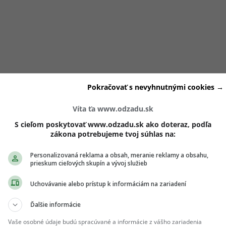
Pokračovať s nevyhnutnými cookies →
to bolelo ale už to nie si ty
Víta ťa www.odzadu.sk
e je zabudnúť, ale priznať si, že si bola zranená.
Popierani
S cieľom poskytovať www.odzadu.sk ako doteraz, podľa
zákona potrebujeme tvoj súhlas na:
 no keď si dovolíš precítiť sklamanie a súcitne sa naň pozrieš
Personalizovaná reklama a obsah, meranie reklamy a obsahu,
prieskum cieľových skupín a vývoj služieb
o ťa definuje ale tým, čo ťa formovalo. To, čo sa ti stalo, ťa
Uchovávanie alebo prístup k informáciám na zariadení
, čo si zaslúžiš. Tvoje
zranenia sú súčasťou tvojej cesty
, no 
Ďalšie informácie
Vaše osobné údaje budú spracúvané a informácie z vášho zariadenia