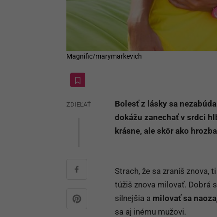
Magnific/marymarkevich
Bolesť z lásky sa nezabúda
ZDIEĽAŤ
dokážu zanechať v srdci h
krásne, ale skôr ako hrozba
Strach, že sa zraníš znova, 
túžiš znova milovať. Dobrá sp
silnejšia a
milovať sa naoza
sa aj inému mužovi.