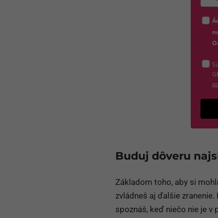
Zada
Á
na
O
Sú
G
po
Buduj dôveru najs
Základom toho, aby si mohl
zvládneš aj ďalšie zranenie.
spoznáš, keď niečo nie je v p