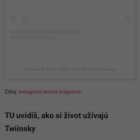
Príspevok, ktorý zdieľa vebi (@veronikatwiins)
Zdroj:
Instagram/emma.magazine
TU uvidíš, ako si život užívajú
Twiinsky