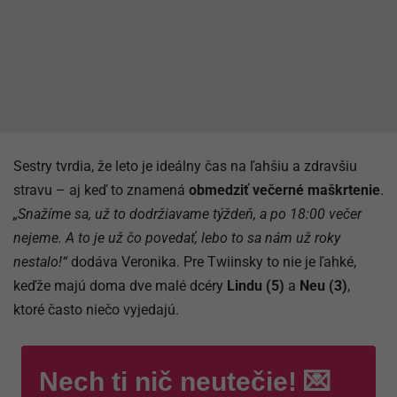
Sestry tvrdia, že leto je ideálny čas na ľahšiu a zdravšiu
stravu – aj keď to znamená
obmedziť večerné maškrtenie
.
„Snažíme sa, už to dodržiavame týždeň, a po 18:00 večer
nejeme. A to je už čo povedať, lebo to sa nám už roky
nestalo!“
dodáva Veronika. Pre Twiinsky to nie je ľahké,
keďže majú doma dve malé dcéry
Lindu (5)
a
Neu (3)
,
ktoré často niečo vyjedajú.
Nech ti nič neutečie! 💌