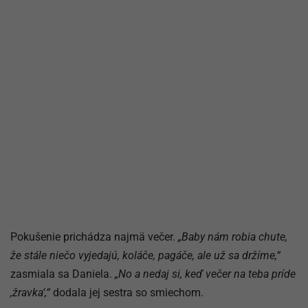
Pokušenie prichádza najmä večer.
„Baby nám robia chute,
že stále niečo vyjedajú, koláče, pagáče, ale už sa držíme,“
zasmiala sa Daniela.
„No a nedaj si, keď večer na teba príde
,žravka‘,“
dodala jej sestra so smiechom.