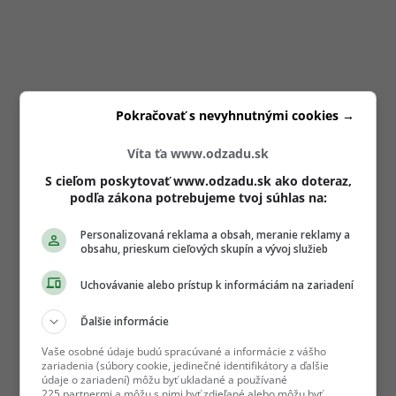
Pokračovať s nevyhnutnými cookies →
Víta ťa www.odzadu.sk
S cieľom poskytovať www.odzadu.sk ako doteraz,
podľa zákona potrebujeme tvoj súhlas na:
Personalizovaná reklama a obsah, meranie reklamy a
obsahu, prieskum cieľových skupín a vývoj služieb
Uchovávanie alebo prístup k informáciám na zariadení
Ďalšie informácie
Vaše osobné údaje budú spracúvané a informácie z vášho
zariadenia (súbory cookie, jedinečné identifikátory a ďalšie
údaje o zariadení) môžu byť ukladané a používané
225 partnermi a môžu s nimi byť zdieľané alebo môžu byť