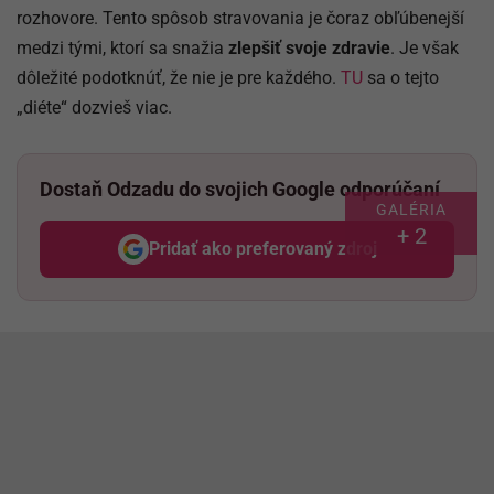
rozhovore. Tento spôsob stravovania je čoraz obľúbenejší
medzi tými, ktorí sa snažia
zlepšiť svoje zdravie
. Je však
dôležité podotknúť, že nie je pre každého.
TU
sa o tejto
„diéte“ dozvieš viac.
Dostaň Odzadu do svojich Google odporúčaní
GALÉRIA
+ 2
Pridať ako preferovaný zdroj
Odzadu, odkaz sa otvorí v nov