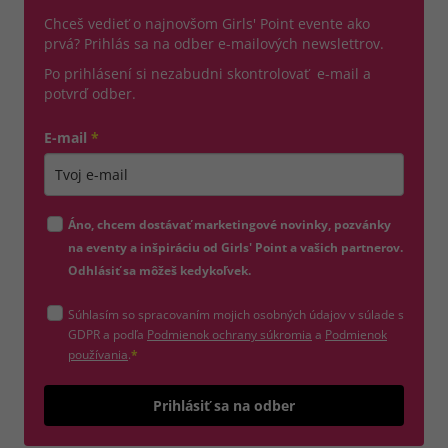
Chceš vedieť o najnovšom Girls' Point evente ako
prvá? Prihlás sa na odber e-mailových newslettrov.
Po prihlásení si nezabudni skontrolovať e-mail a
potvrď odber.
E-mail
*
Zadajte platnú e-mailovú adresu
Áno, chcem dostávať marketingové novinky, pozvánky
na eventy a inšpiráciu od Girls' Point a vašich partnerov.
Odhlásiť sa môžeš kedykoľvek.
Súhlasím so spracovaním mojich osobných údajov v súlade s
(otvorí sa v novom okne)
GDPR a podľa
Podmienok ochrany súkromia
a
Podmienok
(otvorí sa v novom okne)
používania
.
*
Odošle
Prihlásiť sa na odber