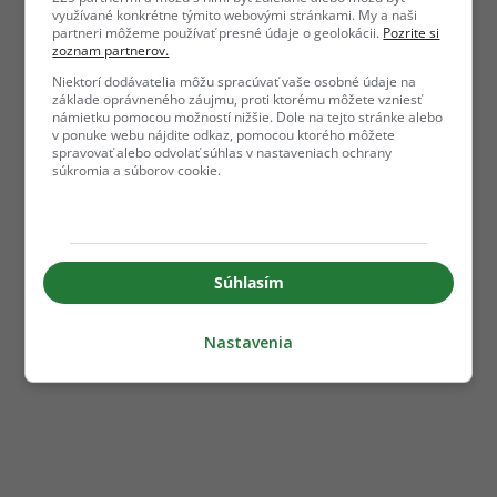
využívané konkrétne týmito webovými stránkami. My a naši
partneri môžeme používať presné údaje o geolokácii.
Pozrite si
zoznam partnerov.
Niektorí dodávatelia môžu spracúvať vaše osobné údaje na
základe oprávneného záujmu, proti ktorému môžete vzniesť
námietku pomocou možností nižšie. Dole na tejto stránke alebo
v ponuke webu nájdite odkaz, pomocou ktorého môžete
spravovať alebo odvolať súhlas v nastaveniach ochrany
súkromia a súborov cookie.
Súhlasím
Nastavenia