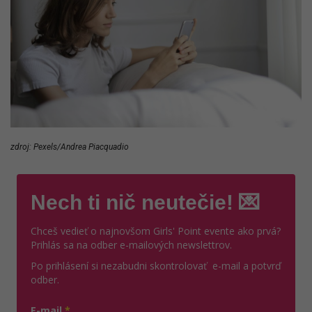
zdroj: Pexels/Andrea Piacquadio
Nech ti nič neutečie! 💌
Chceš vedieť o najnovšom Girls' Point evente ako prvá?
Prihlás sa na odber e-mailových newslettrov.
Po prihlásení si nezabudni skontrolovať e-mail a potvrď
odber.
E-mail
*