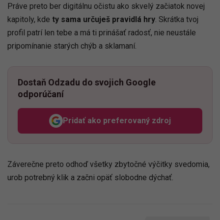
Práve preto ber digitálnu očistu ako skvelý začiatok novej
kapitoly, kde
ty sama určuješ pravidlá hry
. Skrátka tvoj
profil patrí len tebe a má ti prinášať radosť, nie neustále
pripomínanie starých chýb a sklamaní.
Dostaň Odzadu do svojich Google
odporúčaní
Pridať ako preferovaný zdroj
Odzadu, odkaz sa otvorí v n
Záverečne preto odhoď všetky zbytočné výčitky svedomia,
urob potrebný klik a začni opäť slobodne dýchať.