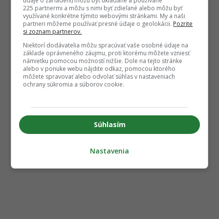
údaje o zariadení) môžu byť ukladané a používané
225 partnermi a môžu s nimi byť zdieľané alebo môžu byť
využívané konkrétne týmito webovými stránkami. My a naši
partneri môžeme používať presné údaje o geolokácii.
Pozrite
si zoznam partnerov.
Niektorí dodávatelia môžu spracúvať vaše osobné údaje na
základe oprávneného záujmu, proti ktorému môžete vzniesť
námietku pomocou možností nižšie. Dole na tejto stránke
alebo v ponuke webu nájdite odkaz, pomocou ktorého
môžete spravovať alebo odvolať súhlas v nastaveniach
ochrany súkromia a súborov cookie.
Súhlasím
Nastavenia