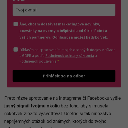
Zadajte platnú e-mailovú adresu
Áno, chcem dostávať marketingové novinky,
pozvánky na eventy a inšpiráciu od Girls' Point a
vašich partnerov. Odhlásiť sa môžeš kedykoľvek.
Súhlasím so spracovaním mojich osobných údajov v súlade
(otvorí sa v novom o
s GDPR a podľa
Podmienok ochrany súkromia
a
(otvorí sa v novom okne)
Podmienok používania
.
*
Odošle
Prihlásiť sa na odber
Preto rázne upratovanie na Instagrame či Facebooku vyšle
jasný signál tvojmu okoliu
bez toho, aby si musela
čokoľvek zložito vysvetľovať. Ušetríš si tak množstvo
nepríjemných otázok od známych, ktorých do tvojho