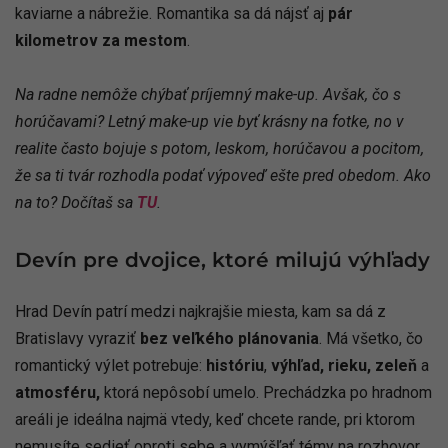
kaviarne a nábrežie. Romantika sa dá nájsť aj
pár
kilometrov za mestom
.
Na radne nemôže chýbať príjemný make-up. Avšak, čo s
horúčavami? Letný make-up vie byť krásny na fotke, no v
realite často bojuje s potom, leskom, horúčavou a pocitom,
že sa ti tvár rozhodla podať výpoveď ešte pred obedom. Ako
na to? Dočítaš sa
TU
.
Devín pre dvojice, ktoré milujú výhľady
Hrad Devín patrí medzi najkrajšie miesta, kam sa dá z
Bratislavy vyraziť
bez veľkého plánovania
. Má všetko, čo
romantický výlet potrebuje:
históriu
,
výhľad, rieku, zeleň
a
atmosféru,
ktorá nepôsobí umelo. Prechádzka po hradnom
areáli je ideálna najmä vtedy, keď chcete rande, pri ktorom
nemusíte sedieť oproti sebe a vymýšľať témy na rozhovor.