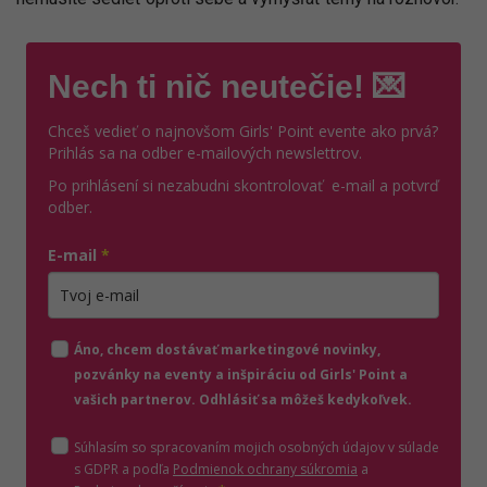
Nech ti nič neutečie! 💌
Chceš vedieť o najnovšom Girls' Point evente ako prvá?
Prihlás sa na odber e-mailových newslettrov.
Po prihlásení si nezabudni skontrolovať e-mail a potvrď
odber.
E-mail
*
Zadajte platnú e-mailovú adresu
Áno, chcem dostávať marketingové novinky,
pozvánky na eventy a inšpiráciu od Girls' Point a
vašich partnerov. Odhlásiť sa môžeš kedykoľvek.
Súhlasím so spracovaním mojich osobných údajov v súlade
(otvorí sa v novom o
s GDPR a podľa
Podmienok ochrany súkromia
a