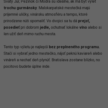
Svätý Jur, Pezinok či Modra sú ideálne, ak má byť výlet
trochu gurmánsky
. Malokarpatské mestečká majú
príjemné uličky, vinársku atmosféru a tempo, ktoré
prirodzene núti spomaliť. Vo dvojici sa tu dá
prejsť,
posedieť
pri dobrom
jedle,
ochutnať lokálne
víno
alebo si
len užiť deň mimo ruchu mesta.
Tento typ výletu je najlepší
bez preplneného programu.
Stačí si vybrať jedno mestečko, nájsť peknú kaviareň alebo
vináreň a nechať deň plynúť. Bratislava zostane blízko, no
pocitovo budete úplne inde.