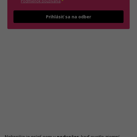
(otvorí sa v novom okne)
Podmienok používania
.
*
Odošle
Prihlásiť sa na odber