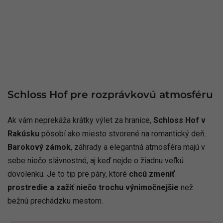
Schloss Hof pre rozprávkovú atmosféru
Ak vám neprekáža krátky výlet za hranice,
Schloss Hof v
Rakúsku
pôsobí ako miesto stvorené na romantický deň.
Barokový zámok
, záhrady a elegantná atmosféra majú v
sebe niečo slávnostné, aj keď nejde o žiadnu veľkú
dovolenku. Je to tip pre páry, ktoré
chcú zmeniť
prostredie a zažiť niečo trochu výnimočnejšie
než
bežnú prechádzku mestom.