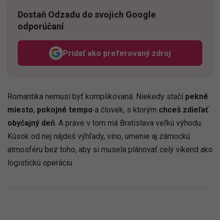
Dostaň Odzadu do svojich Google
odporúčaní
Pridať ako preferovaný zdroj
Odzadu, odkaz sa otvorí v n
Romantika nemusí byť komplikovaná. Niekedy stačí
pekné
miesto
,
pokojné tempo
a človek, s ktorým
chceš zdieľať
obyčajný deň
. A práve v tom má Bratislava veľkú výhodu.
Kúsok od nej nájdeš výhľady, víno, umenie aj zámockú
atmosféru bez toho, aby si musela plánovať celý víkend ako
logistickú operáciu.