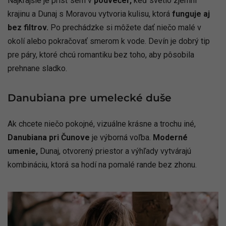
Najkrajšie je prísť sem v
podvečer,
keď svetlo zjemní
krajinu a Dunaj s Moravou vytvoria kulisu, ktorá
funguje aj
bez filtrov.
Po prechádzke si môžete dať niečo malé v
okolí alebo pokračovať smerom k vode. Devín je dobrý tip
pre páry, ktoré chcú romantiku bez toho, aby pôsobila
prehnane sladko.
Danubiana pre umelecké duše
Ak chcete niečo pokojné, vizuálne krásne a trochu iné,
Danubiana pri Čunove
je výborná voľba.
Moderné
umenie,
Dunaj, otvorený priestor a výhľady vytvárajú
kombináciu, ktorá sa hodí na pomalé rande bez zhonu.