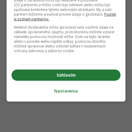
údaje o zariadení) môžu byť ukladané a používané
225 partnermi a môžu s nimi byť zdieľané alebo môžu byť
využívané konkrétne týmito webovými stránkami. My a naši
partneri môžeme používať presné údaje o geolokácii.
Pozrite
si zoznam partnerov.
Niektorí dodávatelia môžu spracúvať vaše osobné údaje na
základe oprávneného záujmu, proti ktorému môžete vzniesť
námietku pomocou možností nižšie. Dole na tejto stránke
alebo v ponuke webu nájdite odkaz, pomocou ktorého
môžete spravovať alebo odvolať súhlas v nastaveniach
ochrany súkromia a súborov cookie.
Súhlasím
Nastavenia