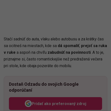
Stačí sadnúť do auta, vlaku alebo autobusu a za krátky čas
sa ocitneš na miestach, kde sa
dá spomaliť
,
prejsť sa ruka
v ruke
a aspoň na chvíľu
zabudnúť na povinnosti
. A to je,
priznajme si, často romantickejšie než predražená večera
pri stole, kde obaja pozeráte do mobilu.
Dostaň Odzadu do svojich Google
odporúčaní
Pridať ako preferovaný zdroj
Odzadu, odkaz sa otvorí v n