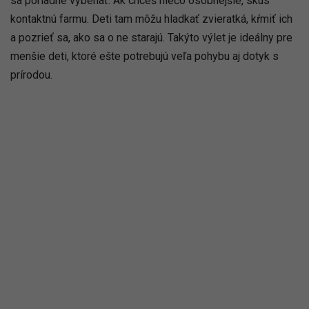
sa poriadne vybehať. Ak chceš niečo osobnejšie, skús
kontaktnú farmu. Deti tam môžu hladkať zvieratká, kŕmiť ich
a pozrieť sa, ako sa o ne starajú. Takýto výlet je ideálny pre
menšie deti, ktoré ešte potrebujú veľa pohybu aj dotyk s
prírodou.