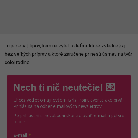
Tu je desať tipov, kam na výlet s deťmi, ktoré zvládneš aj
bez veľkých príprav a ktoré zaručene prinesú úsmev na tvár
celej rodine.
Nech ti nič neutečie! 💌
Chceš vedieť o najnovšom Girls' Point evente ako prvá?
Prihlás sa na odber e-mailových newslettrov.
Po prihlásení si nezabudni skontrolovať e-mail a potvrď
odber.
E-mail
*