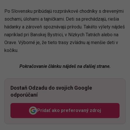
Po Slovensku pribúdajú rozprávkové chodníky s drevenými
sochami, úlohami a tajničkami. Deti sa prechádzajú, riešia
hádanky a zároveň spoznávajú prírodu. Takéto výlety nájdeš
napríklad pri Banskej Bystrici, v Nízkych Tatrách alebo na
Orave. Výborné je, že tieto trasy zvládnu aj menšie deti v
kočíku.
Pokračovanie článku nájdeš na ďalšej strane.
Dostaň Odzadu do svojich Google
odporúčaní
Pridať ako preferovaný zdroj
Odzadu, odkaz sa otvorí v n