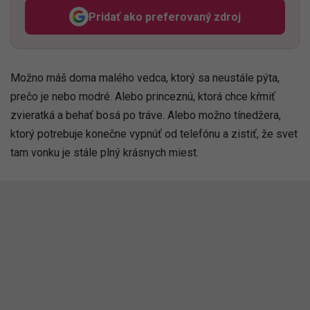
Pridať ako preferovaný zdroj
Odzadu, odkaz sa otvorí v n
Možno máš doma malého vedca, ktorý sa neustále pýta,
prečo je nebo modré. Alebo princeznú, ktorá chce kŕmiť
zvieratká a behať bosá po tráve. Alebo možno tínedžera,
ktorý potrebuje konečne vypnúť od telefónu a zistiť, že svet
tam vonku je stále plný krásnych miest.