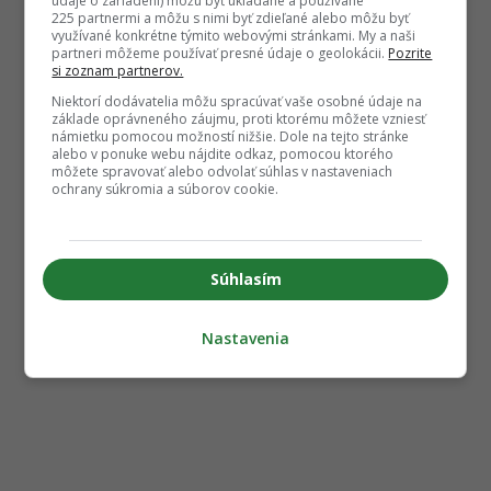
údaje o zariadení) môžu byť ukladané a používané
225 partnermi a môžu s nimi byť zdieľané alebo môžu byť
využívané konkrétne týmito webovými stránkami. My a naši
partneri môžeme používať presné údaje o geolokácii.
Pozrite
si zoznam partnerov.
Niektorí dodávatelia môžu spracúvať vaše osobné údaje na
základe oprávneného záujmu, proti ktorému môžete vzniesť
námietku pomocou možností nižšie. Dole na tejto stránke
alebo v ponuke webu nájdite odkaz, pomocou ktorého
môžete spravovať alebo odvolať súhlas v nastaveniach
ochrany súkromia a súborov cookie.
Súhlasím
Nastavenia