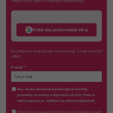
Prihlás sa na odber e-mailových newslettrov.
Dostaň Odzadu do svojich Google odporúčaní
Pridať ako preferovaný zdroj
Odzadu, odkaz sa otvorí v n
Po prihlásení si nezabudni skontrolovať e-mail a potvrď
odber.
E-mail
*
Zadajte platnú e-mailovú adresu
Áno, chcem dostávať marketingové novinky,
pozvánky na eventy a inšpiráciu od Girls' Point a
vašich partnerov. Odhlásiť sa môžeš kedykoľvek.
Súhlasím so spracovaním mojich osobných údajov v súlade