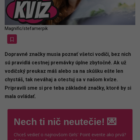
Magnific/stefamerpik
Dopravné značky musia poznať všetci vodiči, bez nich
sú pravidlá cestnej premávky úplne zbytočné. Ak už
vodičský preukaz máš alebo sa na skúšku ešte len
chystáš, tak neváhaj a otestuj sa v našom kvíze.
Pripravili sme si pre teba základné značky, ktoré by si
mala ovládať.
Nech ti nič neutečie! 💌
Chceš vedieť o najnovšom Girls' Point evente ako prvá?