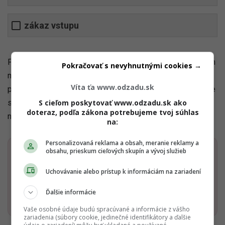
zákaz vstupu
Pravidlá cestnej premávky sa ešte stále určitým spôsobom
Pokračovať s nevyhnutnými cookies →
modifikujú. Ale dopravné značky zostávajú stále rovnaké, a
Víta ťa www.odzadu.sk
preto je pre teba nutnosť ich ovládať. Mohlo by sa ti stať, že
spôsobíš nejakú nehodu už len preto, lebo si napríklad
S cieľom poskytovať www.odzadu.sk ako
doteraz, podľa zákona potrebujeme tvoj súhlas
nedala prednosť v jazde. Neber to na ľahkú váhu.
na:
Personalizovaná reklama a obsah, meranie reklamy a
obsahu, prieskum cieľových skupín a vývoj služieb
Dostaň Odzadu do svojich Google
odporúčaní
Uchovávanie alebo prístup k informáciám na zariadení
Ďalšie informácie
Pridať ako preferovaný zdroj
Odzadu, odkaz sa otvorí v n
Vaše osobné údaje budú spracúvané a informácie z vášho
zariadenia (súbory cookie, jedinečné identifikátory a ďalšie