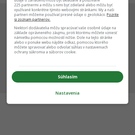
údaje o zariadení) môžu byť ukladané a používané
225 partnermi a môžu s nimi byť zdieľané alebo môžu byť
využívané konkrétne týmito webovými stránkami. My a naši
partneri môžeme používať presné údaje o geolokácii.
Pozrite
si zoznam partnerov.
Niektorí dodávatelia môžu spracúvať vaše osobné údaje na
základe oprávneného záujmu, proti ktorému môžete vzniesť
námietku pomocou možností nižšie. Dole na tejto stránke
alebo v ponuke webu nájdite odkaz, pomocou ktorého
môžete spravovať alebo odvolať súhlas v nastaveniach
ochrany súkromia a súborov cookie.
Súhlasím
Nastavenia