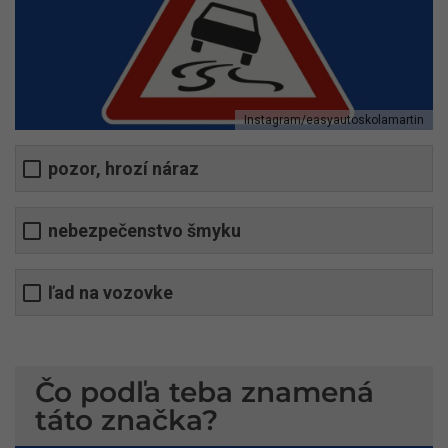
Instagram/easyautoskolamartin
pozor, hrozí náraz
nebezpečenstvo šmyku
ľad na vozovke
Čo podľa teba znamená
táto značka?