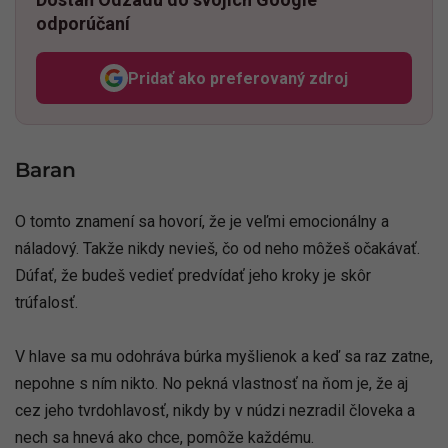
odporúčaní
Pridať ako preferovaný zdroj
Odzadu, odkaz sa otvorí v n
Baran
O tomto znamení sa hovorí, že je veľmi emocionálny a
náladový. Takže nikdy nevieš, čo od neho môžeš očakávať.
Dúfať, že budeš vedieť predvídať jeho kroky je skôr
trúfalosť.
V hlave sa mu odohráva búrka myšlienok a keď sa raz zatne,
nepohne s ním nikto. No pekná vlastnosť na ňom je, že aj
cez jeho tvrdohlavosť, nikdy by v núdzi nezradil človeka a
nech sa hnevá ako chce, pomôže každému.