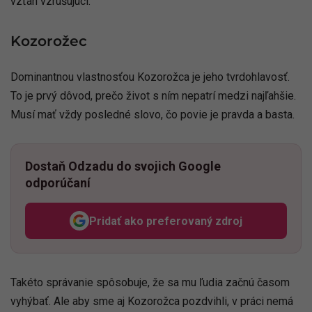
vzťah vzrušujúci.
Kozorožec
Dominantnou vlastnosťou Kozorožca je jeho tvrdohlavosť.
To je prvý dôvod, prečo život s ním nepatrí medzi najľahšie.
Musí mať vždy posledné slovo, čo povie je pravda a basta.
Dostaň Odzadu do svojich Google
odporúčaní
Pridať ako preferovaný zdroj
Odzadu, odkaz sa otvorí v n
Takéto správanie spôsobuje, že sa mu ľudia začnú časom
vyhýbať. Ale aby sme aj Kozorožca pozdvihli, v práci nemá