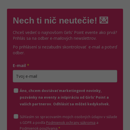
Nech ti nič neutečie! 💌
Chceš vedieť o najnovšom Girls' Point evente ako prvá?
Prihlás sa na odber e-mailových newslettrov.
Po prihlásení si nezabudni skontrolovať e-mail a potvrď
odber.
E-mail
*
Zadajte platnú e-mailovú adresu
Áno, chcem dostávať marketingové novinky,
pozvánky na eventy a inšpiráciu od Girls' Point a
vašich partnerov. Odhlásiť sa môžeš kedykoľvek.
Súhlasím so spracovaním mojich osobných údajov v súlade
(otvorí sa v novom o
s GDPR a podľa
Podmienok ochrany súkromia
a
(otvorí sa v novom okne)
Podmienok používania
.
*