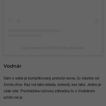
A post shared by ODZADU SK (@odzadu)
Vodnár
Sám o sebe je komplikovaný, pretože nevie, čo vlastne od
života chce. Raz má takú náladu, inokedy zas takú. Jedno je
však isté. Prechádzka ružovou záhradou to s Vodnárom
určite nie je.