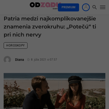
PREMIUM
Patria medzi najkomplikovanejšie
znamenia zverokruhu: „Potečú“ ti
pri nich nervy
HOROSKOPY
Diana
8. júla 2021 o 07:57