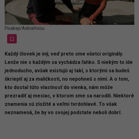
Pixabay/AdinaVoicu
Každý človek je iný, veď preto sme všetci originály.
Lenže nie s každým sa vychádza ľahko. S niekým to ide
jednoducho, avšak existujú aj takí, s ktorými sa budeš
škriepiť aj za maličkosti, no nepohneš s nimi. A o tom,
kto dostal túto vlastnosť do vienka, nám môže
prezradiť aj mesiac, v ktorom sme sa narodili. Niektoré
znamenia sú zložité a veľmi tvrdohlavé. To však
neznamená, že by vo svojej podstate neboli dobrí.