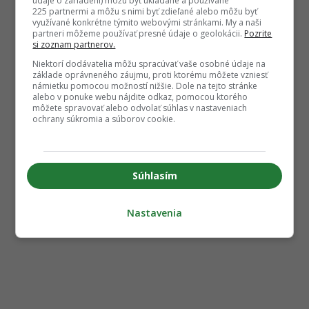
údaje o zariadení) môžu byť ukladané a používané
225 partnermi a môžu s nimi byť zdieľané alebo môžu byť
využívané konkrétne týmito webovými stránkami. My a naši
partneri môžeme používať presné údaje o geolokácii.
Pozrite
si zoznam partnerov.
Niektorí dodávatelia môžu spracúvať vaše osobné údaje na
základe oprávneného záujmu, proti ktorému môžete vzniesť
námietku pomocou možností nižšie. Dole na tejto stránke
alebo v ponuke webu nájdite odkaz, pomocou ktorého
môžete spravovať alebo odvolať súhlas v nastaveniach
ochrany súkromia a súborov cookie.
Súhlasím
Nastavenia