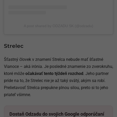
A post shared by ODZADU SK (@odzadu)
Strelec
Šťastný človek v znamení Strelca nebude mať šťastné
Vianoce – aká irónia. Je posledné znamenie zo zverokruhu,
ktoré môže
očakávať tento týždeň rozchod
. Jeho partner
príde na to, že Strelec nie je až taký svätý, akým sa robí.
Prelietavosť Strelca prepukne plnou silou, preto si to jeho
priateľ všimne.
Dostaň Odzadu do svojich Google odporúčaní