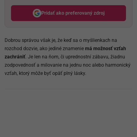
Pridať ako preferovaný zdroj
Odzadu, odkaz sa otvorí v nov
Dobrou správou však je, že keď sa o myšlienkach na
rozchod dozvie, ako jediné znamenie
má možnosť vzťah
zachrániť
. Je len na ňom, či uprednostní zábavu, žiadnu
zodpovednosť a milovanie na jednu noc alebo harmonický
vzťah, ktorý môže byť opäť plný lásky.