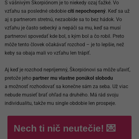
S vášnivým Škorpiónom je to niekedy ozaj ťažké. Vo
vzťahu sa posledné obdobie
cíti nepochopený
. Keď sa už
aj s partnerom stretnú, nezaobíde sa to bez hádok. Vo
vzťahu je často sebecký a nepáči sa mu, keď sa musí
partnerovi spovedať kde bol, s kým bol a čo robil. Preto
môže tento človek očakávať rozchod – je to lepšie, než
keby sa obaja mali vo vzťahu len trápiť.
Aj keď je rozchod nepríjemný, Škorpiónovi sa môže uľaviť,
pretože jeho
partner mu vlastne ponúkol slobodu
a možnosť rozhodovať sa konečne sám za seba. Už viac
nebude musieť brať ohľad na druhého. Má rád svoju
individualitu, takže mu single obdobie len prospeje.
Nech ti nič neutečie! 💌