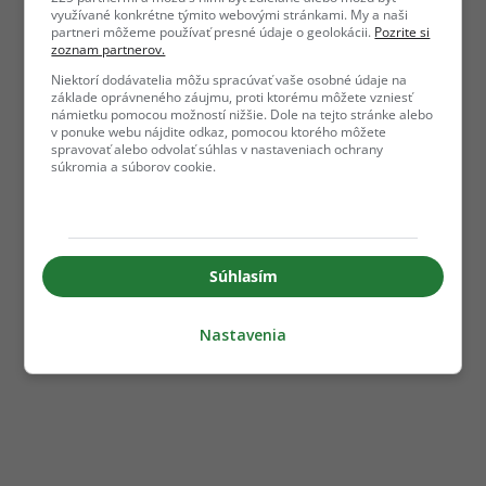
využívané konkrétne týmito webovými stránkami. My a naši
partneri môžeme používať presné údaje o geolokácii.
Pozrite si
zoznam partnerov.
Niektorí dodávatelia môžu spracúvať vaše osobné údaje na
základe oprávneného záujmu, proti ktorému môžete vzniesť
námietku pomocou možností nižšie. Dole na tejto stránke alebo
v ponuke webu nájdite odkaz, pomocou ktorého môžete
spravovať alebo odvolať súhlas v nastaveniach ochrany
súkromia a súborov cookie.
Súhlasím
Nastavenia