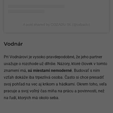
A post shared by ODZADU SK (@odzadu)
Vodnár
Pri Vodnárovi je vysoko pravdepodobné, že jeho partner
uvažuje o rozchode už dlhšie. Názory, ktoré človek v tomto
znamení má,
sú miestami nemoderné
. Budovať s ním
vzťah dokáže iba trpezlivá osoba. Často si chce presadiť
svoj pohľad na vec aj krikom a hádkami. Okrem toho, veľa
pracuje a svoj voľný čas míňa na prácu a povinnosti, než
na ľudí, ktorých má okolo seba.