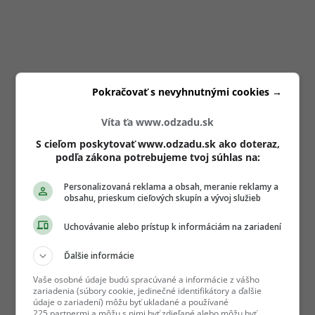
Pokračovať s nevyhnutnými cookies →
Víta ťa www.odzadu.sk
S cieľom poskytovať www.odzadu.sk ako doteraz,
podľa zákona potrebujeme tvoj súhlas na:
Personalizovaná reklama a obsah, meranie reklamy a
obsahu, prieskum cieľových skupín a vývoj služieb
Uchovávanie alebo prístup k informáciám na zariadení
Ďalšie informácie
Vaše osobné údaje budú spracúvané a informácie z vášho
zariadenia (súbory cookie, jedinečné identifikátory a ďalšie
údaje o zariadení) môžu byť ukladané a používané
225 partnermi a môžu s nimi byť zdieľané alebo môžu byť