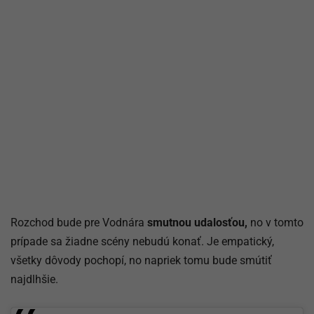
Rozchod bude pre Vodnára
smutnou udalosťou,
no v tomto
prípade sa žiadne scény nebudú konať. Je empatický,
všetky dôvody pochopí, no napriek tomu bude smútiť
najdlhšie.