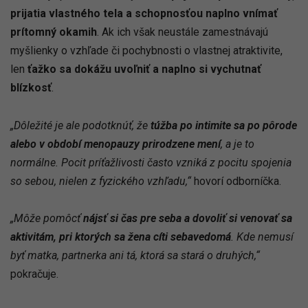
prijatia vlastného tela a schopnosťou naplno vnímať
prítomný okamih
. Ak ich však neustále zamestnávajú
myšlienky o vzhľade či pochybnosti o vlastnej atraktivite,
len
ťažko sa dokážu uvoľniť a naplno si vychutnať
blízkosť
.
„Dôležité je ale podotknúť, že
túžba po intimite sa po pôrode
alebo v období menopauzy prirodzene mení
, a je to
normálne. Pocit príťažlivosti často vzniká z pocitu spojenia
so sebou, nielen z fyzického vzhľadu,“
hovorí odborníčka.
„Môže pomôcť
nájsť si čas pre seba a dovoliť si venovať sa
aktivitám, pri ktorých sa žena cíti sebavedomá
. Kde nemusí
byť matka, partnerka ani tá, ktorá sa stará o druhých,“
pokračuje.