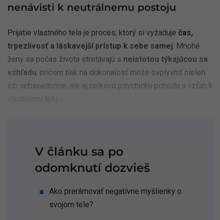
nenávisti k neutrálnemu postoju
Prijatie vlastného tela je proces, ktorý si vyžaduje
čas,
trpezlivosť a láskavejší prístup k sebe samej
. Mnohé
ženy sa počas života stretávajú s
neistotou týkajúcou sa
vzhľadu
, pričom tlak na dokonalosť môže ovplyvniť nielen
ich sebavedomie, ale aj celkovú psychickú pohodu a vzťah k
vlastnému telu.
V článku sa po
odomknutí dozvieš
Ako prerámovať negatívne myšlienky o
svojom tele?