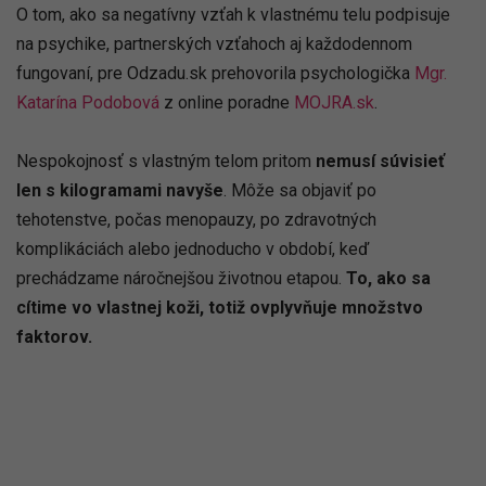
O tom, ako sa negatívny vzťah k vlastnému telu podpisuje
na psychike, partnerských vzťahoch aj každodennom
fungovaní, pre Odzadu.sk prehovorila psychologička
Mgr.
Katarína Podobová
z online poradne
MOJRA.sk
.
Nespokojnosť s vlastným telom pritom
nemusí súvisieť
len s kilogramami navyše
. Môže sa objaviť po
tehotenstve, počas menopauzy, po zdravotných
komplikáciách alebo jednoducho v období, keď
prechádzame náročnejšou životnou etapou.
To, ako sa
cítime vo vlastnej koži, totiž ovplyvňuje množstvo
faktorov.