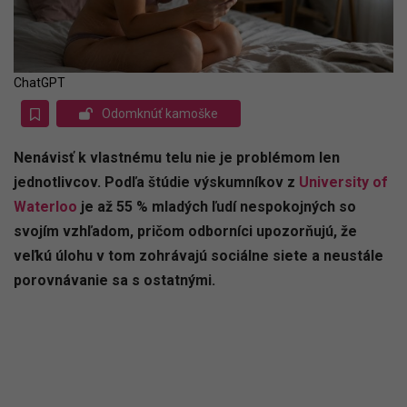
ChatGPT
Odomknúť kamoške
Nenávisť k vlastnému telu nie je problémom len
jednotlivcov. Podľa štúdie výskumníkov z
University of
Waterloo
je až 55 % mladých ľudí nespokojných so
svojím vzhľadom, pričom odborníci upozorňujú, že
veľkú úlohu v tom zohrávajú sociálne siete a neustále
porovnávanie sa s ostatnými.