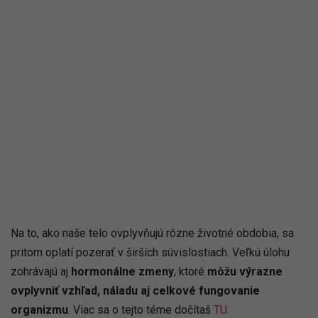
Na to, ako naše telo ovplyvňujú rôzne životné obdobia, sa
pritom oplatí pozerať v širších súvislostiach. Veľkú úlohu
zohrávajú aj
hormonálne zmeny
, ktoré
môžu výrazne
ovplyvniť vzhľad, náladu aj celkové fungovanie
organizmu
. Viac sa o tejto téme dočítaš
TU
.