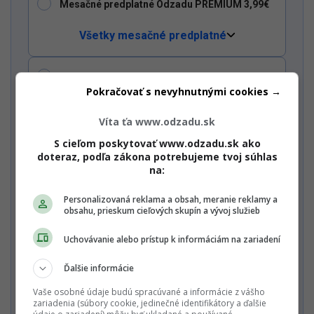
Mesačné predplatné Odzadu PREMIUM 3,99€
Všetky mesačné predplatné
Ročné predplatné Multiweb PREMIUM 65€
Pokračovať s nevyhnutnými cookies →
Dostaň
Víta ťa www.odzadu.sk
Odzadu
do
svojich
Chcem vidieť celú ponuku / Mám
zľavový kód
Google
odporúčaní
S cieľom poskytovať www.odzadu.sk ako
Pridať ako preferovaný zdroj
Odzadu, odkaz sa otvorí v novom okne
doteraz, podľa zákona potrebujeme tvoj súhlas
Nechcem odoberať PREMIUM newsletter a Startitup Group
na:
newsletter s obsahom a ponukami Startitup a jeho
obchodných partnerov.
Personalizovaná reklama a obsah, meranie reklamy a
obsahu, prieskum cieľových skupín a vývoj služieb
Zaplať jedným kliknutím
Uchovávanie alebo prístup k informáciám na zariadení
Ďalšie informácie
Alebo
Vaše osobné údaje budú spracúvané a informácie z vášho
zariadenia (súbory cookie, jedinečné identifikátory a ďalšie