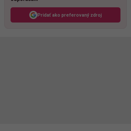
Pridať ako preferovaný zdroj
Odzadu, odkaz sa otvorí v n