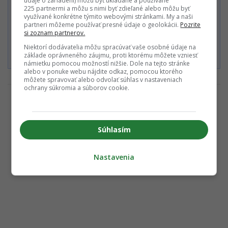
údaje o zariadení) môžu byť ukladané a používané
Zaplatiť kartou
225 partnermi a môžu s nimi byť zdieľané alebo môžu byť
využívané konkrétne týmito webovými stránkami. My a naši
partneri môžeme používať presné údaje o geolokácii.
Pozrite
si zoznam partnerov.
Súhlasím s
Podmienkami ochrany súkromia
,
Podmienkami
Niektorí dodávatelia môžu spracúvať vaše osobné údaje na
používania
,
Všeobecnými obchodnými podmienkami
a
Podmienkami TrustPay.
základe oprávneného záujmu, proti ktorému môžete vzniesť
námietku pomocou možností nižšie. Dole na tejto stránke
alebo v ponuke webu nájdite odkaz, pomocou ktorého
môžete spravovať alebo odvolať súhlas v nastaveniach
ochrany súkromia a súborov cookie.
Súhlasím
Nastavenia