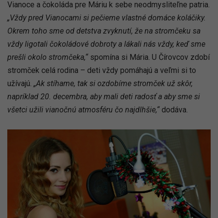
Vianoce a čokoláda pre Máriu k sebe neodmysliteľne patria.
„Vždy pred Vianocami si pečieme vlastné domáce koláčiky.
Okrem toho sme od detstva zvyknutí, že na stromčeku sa
vždy ligotali čokoládové dobroty a lákali nás vždy, keď sme
prešli okolo stromčeka,“
spomína si Mária. U Čírovcov zdobí
stromček celá rodina – deti vždy pomáhajú a veľmi si to
užívajú.
„Ak stíhame, tak si ozdobíme stromček už skôr,
napríklad 20. decembra, aby mali deti radosť a aby sme si
všetci užili vianočnú atmosféru čo najdlhšie,“
dodáva.