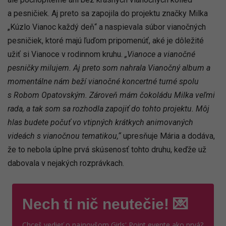
a pesničiek. Aj preto sa zapojila do projektu značky Milka
„Kúzlo Vianoc každý deň“ a naspievala súbor vianočných
pesničiek, ktoré majú ľuďom pripomenúť, aké je dôležité
užiť si Vianoce v rodinnom kruhu.
„Vianoce a vianočné
pesničky milujem. Aj preto som nahrala Vianočný album a
momentálne nám beží vianočné koncertné turné spolu
s Robom Opatovským. Zároveň mám čokoládu Milka veľmi
rada, a tak som sa rozhodla zapojiť do tohto projektu. Môj
hlas budete počuť vo vtipných krátkych animovaných
videách s vianočnou tematikou,“
upresňuje Mária a dodáva,
že to nebola úplne prvá skúsenosť tohto druhu, keďže už
dabovala v nejakých rozprávkach.
Nech ti nič neutečie! 💌
Chceš vedieť o najnovšom Girls' Point evente ako prvá?