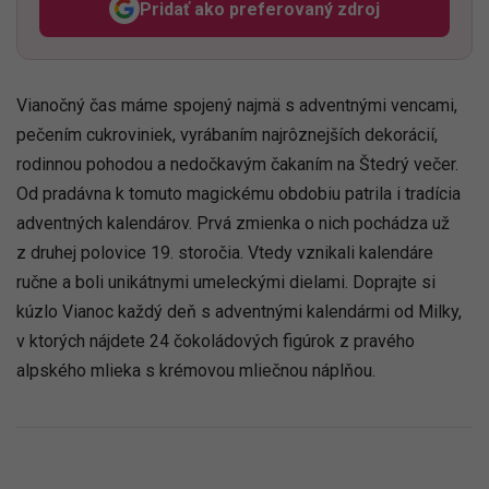
Pridať ako preferovaný zdroj
Odzadu, odkaz sa otvorí v n
Vianočný čas máme spojený najmä s adventnými vencami,
pečením cukroviniek, vyrábaním najrôznejších dekorácií,
rodinnou pohodou a nedočkavým čakaním na Štedrý večer.
Od pradávna k tomuto magickému obdobiu patrila i tradícia
adventných kalendárov. Prvá zmienka o nich pochádza už
z druhej polovice 19. storočia. Vtedy vznikali kalendáre
ručne a boli unikátnymi umeleckými dielami. Doprajte si
kúzlo Vianoc každý deň s adventnými kalendármi od Milky,
v ktorých nájdete 24 čokoládových figúrok z pravého
alpského mlieka s krémovou mliečnou náplňou.