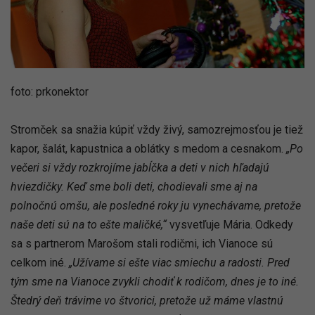
foto: prkonektor
Stromček sa snažia kúpiť vždy živý, samozrejmosťou je tiež
kapor, šalát, kapustnica a oblátky s medom a cesnakom.
„Po
večeri si vždy rozkrojíme jabĺčka a deti v nich hľadajú
hviezdičky. Keď sme boli deti, chodievali sme aj na
polnočnú omšu, ale posledné roky ju vynechávame, pretože
naše deti sú na to ešte maličké,“
vysvetľuje Mária. Odkedy
sa s partnerom Marošom stali rodičmi, ich Vianoce sú
celkom iné.
„Užívame si ešte viac smiechu a radosti. Pred
tým sme na Vianoce zvykli chodiť k rodičom, dnes je to iné.
Štedrý deň trávime vo štvorici, pretože už máme vlastnú