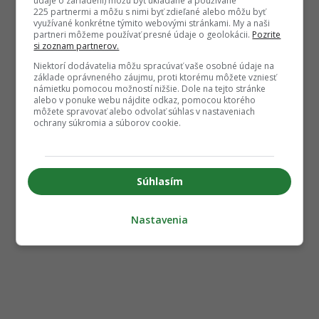
údaje o zariadení) môžu byť ukladané a používané
225 partnermi a môžu s nimi byť zdieľané alebo môžu byť
využívané konkrétne týmito webovými stránkami. My a naši
partneri môžeme používať presné údaje o geolokácii.
Pozrite
si zoznam partnerov.
Niektorí dodávatelia môžu spracúvať vaše osobné údaje na
základe oprávneného záujmu, proti ktorému môžete vzniesť
námietku pomocou možností nižšie. Dole na tejto stránke
alebo v ponuke webu nájdite odkaz, pomocou ktorého
môžete spravovať alebo odvolať súhlas v nastaveniach
ochrany súkromia a súborov cookie.
Súhlasím
Nastavenia