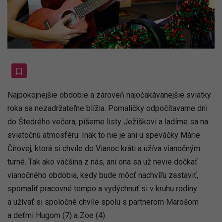
Najpokojnejšie obdobie a zároveň najočakávanejšie sviatky
roka sa nezadržateľne blížia. Pomaličky odpočítavame dni
do Štedrého večera, píšeme listy Ježiškovi a ladíme sa na
sviatočnú atmosféru. Inak to nie je ani u speváčky Márie
Čírovej, ktorá si chvíle do Vianoc kráti a užíva vianočným
turné. Tak ako väčšina z nás, ani ona sa už nevie dočkať
vianočného obdobia, kedy bude môcť nachvíľu zastaviť,
spomaliť pracovné tempo a vydýchnuť si v kruhu rodiny
a užívať si spoločné chvíle spolu s partnerom Marošom
a deťmi Hugom (7) a Zoe (4).