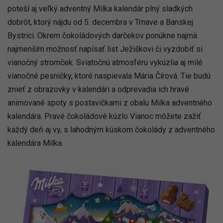
poteší aj veľký adventný Milka kalendár plný sladkých
dobrôt, ktorý nájdu od 5. decembra v Trnave a Banskej
Bystrici. Okrem čokoládových darčekov ponúkne najmä
najmenším možnosť napísať list Ježiškovi či vyzdobiť si
vianočný stromček. Sviatočnú atmosféru vykúzlia aj milé
vianočné pesničky, ktoré naspievala Mária Čírová. Tie budú
znieť z obrazovky v kalendári a odprevadia ich hravé
animované spoty s postavičkami z obalu Milka adventného
kalendára. Pravé čokoládové kúzlo Vianoc môžete zažiť
každý deň aj vy, s lahodným kúskom čokolády z adventného
kalendára Milka.