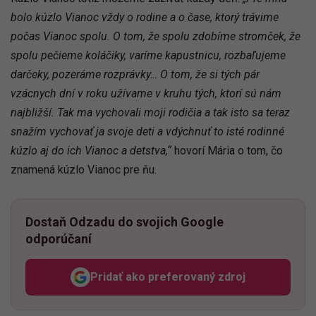
bolo kúzlo Vianoc vždy o rodine a o čase, ktorý trávime
počas Vianoc spolu. O tom, že spolu zdobíme stromček, že
spolu pečieme koláčiky, varíme kapustnicu, rozbaľujeme
darčeky, pozeráme rozprávky… O tom, že si tých pár
vzácnych dní v roku užívame v kruhu tých, ktorí sú nám
najbližší. Tak ma vychovali moji rodičia a tak isto sa teraz
snažím vychovať ja svoje deti a vdýchnuť to isté rodinné
kúzlo aj do ich Vianoc a detstva,“
hovorí Mária o tom, čo
znamená kúzlo Vianoc pre ňu.
Dostaň Odzadu do svojich Google
odporúčaní
Pridať ako preferovaný zdroj
Odzadu, odkaz sa otvorí v n