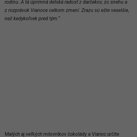
rodinu. A tá úprimná detská radosť z darčekov, zo snehu a
z rozprávok Vianoce celkom zmení. Zrazu sú ešte veselšie,
než kedykoľvek pred tým.“
Malých aj veľkých milovníkov čokolády a Vianoc určite