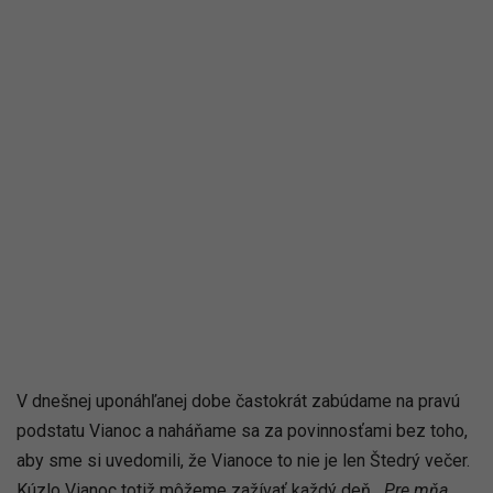
V dnešnej uponáhľanej dobe častokrát zabúdame na pravú
podstatu Vianoc a naháňame sa za povinnosťami bez toho,
aby sme si uvedomili, že Vianoce to nie je len Štedrý večer.
Kúzlo Vianoc totiž môžeme zažívať každý deň.
„Pre mňa