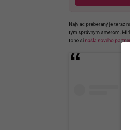
Najviac preberaný je teraz 
tým správnym smerom. Mi
toho si
našla nového partne