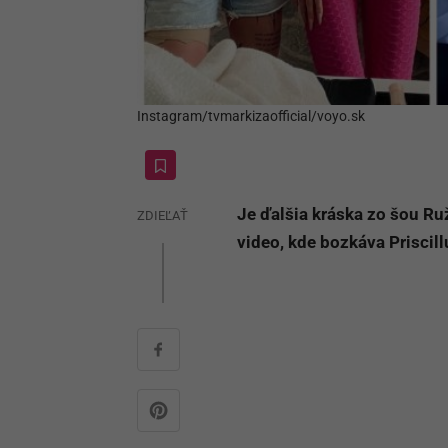
Instagram/tvmarkizaofficial/voyo.sk
Je ďalšia kráska zo šou R
ZDIEĽAŤ
video, kde bozkáva Priscill