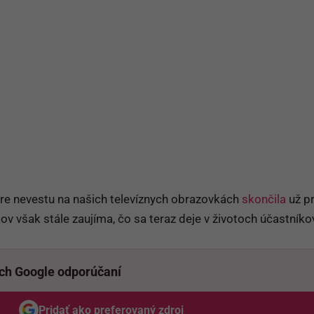
 pre nevestu na našich televíznych obrazovkách
skončila
už p
v však stále zaujíma, čo sa teraz deje v životoch účastníko
ich Google odporúčaní
Pridať ako preferovaný zdroj