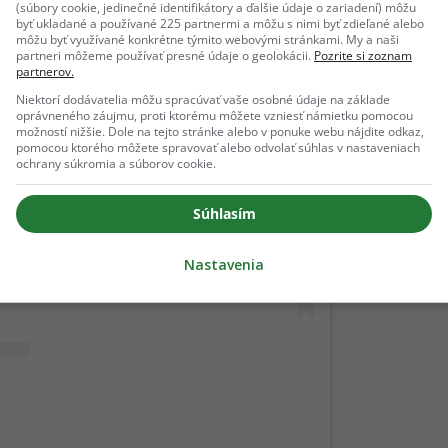
(súbory cookie, jedinečné identifikátory a ďalšie údaje o zariadení) môžu
byť ukladané a používané 225 partnermi a môžu s nimi byť zdieľané alebo
môžu byť využívané konkrétne týmito webovými stránkami. My a naši
partneri môžeme používať presné údaje o geolokácii.
Pozrite si zoznam
partnerov.
Niektorí dodávatelia môžu spracúvať vaše osobné údaje na základe
oprávneného záujmu, proti ktorému môžete vzniesť námietku pomocou
možností nižšie. Dole na tejto stránke alebo v ponuke webu nájdite odkaz,
pomocou ktorého môžete spravovať alebo odvolať súhlas v nastaveniach
 Instagrame
ochrany súkromia a súborov cookie.
Súhlasím
Nastavenia