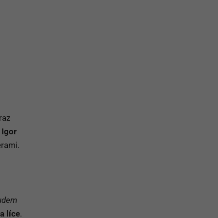
na prihlásenie sa na odber newslettera
raz
.
Igor
erami.
budem
a líce
.