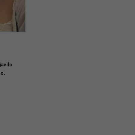
avilo
ho.