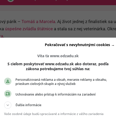
Odzadu, odkaz sa otvorí v novom okne
nový párik –
Tomáš a Marcela
. Aj život jednej z finalistiek sa 
rka
úspešne zvládla štátnice
a stala sa z nej veterinárka. Ok
ra
.
Pokračovať s nevyhnutnými cookies →
Víta ťa www.odzadu.sk
S cieľom poskytovať www.odzadu.sk ako doteraz, podľa
zákona potrebujeme tvoj súhlas na:
Personalizovaná reklama a obsah, meranie reklamy a obsahu,
prieskum cieľových skupín a vývoj služieb
Uchovávanie alebo prístup k informáciám na zariadení
Ďalšie informácie
Vaše osobné údaje budú spracúvané a informácie z vášho zariadenia