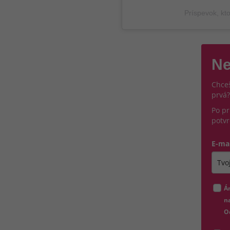
Príspevok, kto
Ne
Chceš
prvá?
Po pr
potvr
E-ma
Zada
Á
na
O