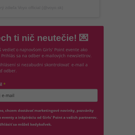
rý zdieľa Voyo official (@voyo.sk)
ch ti nič neutečie! 💌
 vedieť o najnovšom Girls' Point evente ako
 Prihlás sa na odber e-mailových newslettrov.
ihlásení si nezabudni skontrolovať e-mail a
ď odber.
il
*
jte platnú e-mailovú adresu
no, chcem dostávať marketingové novinky, pozvánky
 eventy a inšpiráciu od Girls' Point a vašich partnerov.
dhlásiť sa môžeš kedykoľvek.