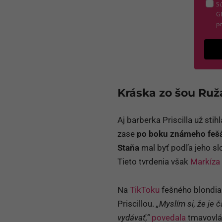
Sú
G
po
Kráska zo šou Ru
Aj barberka Priscilla už stih
zase
po boku známeho feš
Staňa
mal byť podľa jeho s
Tieto tvrdenia však
Markíza
Na
TikToku
fešného blondiak
Priscillou.
„Myslím si, že je 
vydávať,“
povedala
tmavovlás