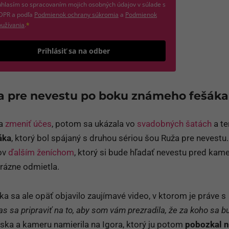
hlasím so spracovaním mojich osobných údajov v súlade s
(otvorí sa v novom okne)
DPR a podľa
Podmienok ochrany súkromia
a
Podmienok
(otvorí sa v novom okne)
užívania
.
*
Odošle formulár 
Prihlásiť sa na odber
ža pre nevestu po boku známeho fešáka
la
zmeniť účes
, potom sa ukázala vo
svadobných šatách
a te
áka
, ktorý bol spájaný s druhou sériou šou Ruža pre nevestu
lov
ďalším ženíchom
, ktorý si bude hľadať nevestu pred kam
rázne odmietla.
a sa ale opäť objavilo zaujímavé video, v ktorom je práve s
čas sa pripraviť na to, aby som vám prezradila, že za koho sa 
ka a kameru namierila na Igora, ktorý ju potom
pobozkal n