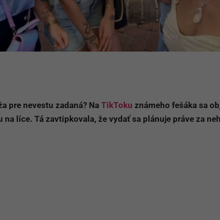
uža pre nevestu zadaná? Na
TikToku
známeho fešáka sa obj
u na líce. Tá zavtipkovala, že vydať sa plánuje práve za ne