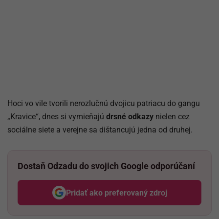
Hoci vo vile tvorili nerozlučnú dvojicu patriacu do gangu
„Kravice“, dnes si vymieňajú
drsné odkazy
nielen cez
sociálne siete a verejne sa dištancujú jedna od druhej.
Dostaň Odzadu do svojich Google odporúčaní
Pridať ako preferovaný zdroj
Odzadu, odkaz sa otvorí v nov