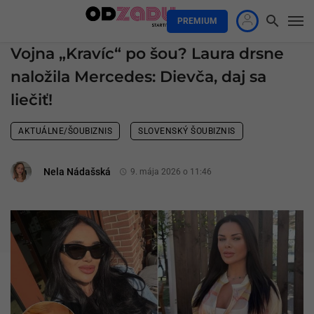
PREMIUM
Vojna „Kravíc“ po šou? Laura drsne
naložila Mercedes: Dievča, daj sa
liečiť!
AKTUÁLNE/ŠOUBIZNIS
SLOVENSKÝ ŠOUBIZNIS
Nela Nádašská
9. mája 2026 o 11:46