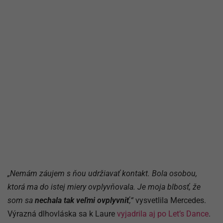
„Nemám záujem s ňou udržiavať kontakt. Bola osobou,
ktorá ma do istej miery ovplyvňovala. Je moja blbosť, že
som sa
nechala tak veľmi ovplyvniť
,“
vysvetlila Mercedes.
Výrazná dlhovláska sa k Laure
vyjadrila aj po Let’s Dance
.