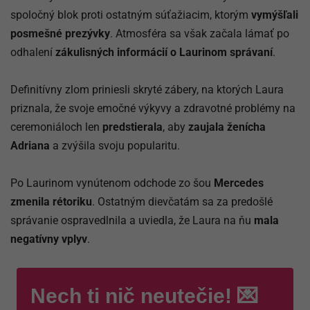
spoločný blok proti ostatným súťažiacim, ktorým
vymýšľali
posmešné prezývky
. Atmosféra sa však začala lámať po
odhalení
zákulisných informácií o Laurinom správaní
.
Definitívny zlom priniesli skryté zábery, na ktorých Laura
priznala, že svoje emočné výkyvy a zdravotné problémy na
ceremoniáloch len
predstierala
, aby
zaujala ženícha
Adriana
a zvýšila svoju popularitu.
Po Laurinom vynútenom odchode zo šou
Mercedes
zmenila rétoriku
. Ostatným dievčatám sa za predošlé
správanie ospravedlnila a uviedla, že Laura na ňu
mala
negatívny vplyv
.
Nech ti nič neutečie! 💌