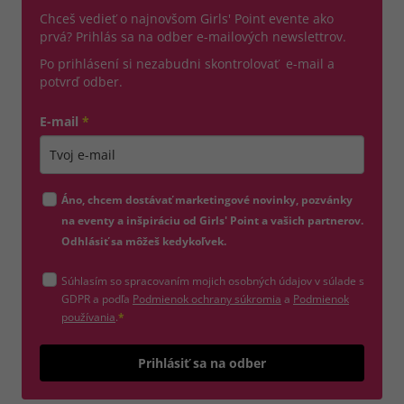
Chceš vedieť o najnovšom Girls' Point evente ako
prvá? Prihlás sa na odber e-mailových newslettrov.
Po prihlásení si nezabudni skontrolovať e-mail a
potvrď odber.
E-mail
*
Zadajte platnú e-mailovú adresu
Áno, chcem dostávať marketingové novinky, pozvánky
na eventy a inšpiráciu od Girls' Point a vašich partnerov.
Odhlásiť sa môžeš kedykoľvek.
Súhlasím so spracovaním mojich osobných údajov v súlade s
(otvorí sa v novom okne)
GDPR a podľa
Podmienok ochrany súkromia
a
Podmienok
(otvorí sa v novom okne)
používania
.
*
Odošle
Prihlásiť sa na odber