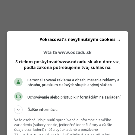
Pokračovať s nevyhnutnými cookies →
Víta ťa www.odzadu.sk
S cieľom poskytovať www.odzadu.sk ako doteraz,
podľa zákona potrebujeme tvoj súhlas na:
Personalizovaná reklama a obsah, meranie reklamy a
obsahu, prieskum cieľových skupín a vývoj služieb
Uchovávanie alebo prístup k informáciám na zariadení
Ďalšie informácie
Vaše osobné údaje budú spracúvané a informácie z vášho
zariadenia (súbory cookie, jedinečné identifikátory a ďalšie
údaje o zariadení) môžu byť ukladané a používané
225 partnermi a môžu s nimi byť zdieľané alebo môžu byť