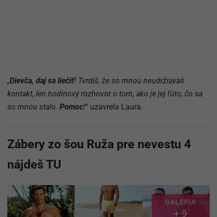
„
Dievča, daj sa liečiť
! Tvrdíš, že so mnou neudržiavaš
kontakt, len hodinový rozhovor o tom, ako je jej ľúto, čo sa
so mnou stalo.
Pomoc
!
“ uzavrela Laura.
Zábery zo šou Ruža pre nevestu 4
nájdeš TU
GALÉRIA
+ 9