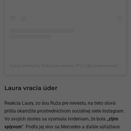
A post shared by Ruža pre nevestu 🌹👰‍♀️ (@ruzaprenevestu.markiza)
Laura vracia úder
Reakcia Laury, zo šou Ruža pre nevestu, na tieto slová
prišla okamžite prostredníctvom sociálnej siete Instagram.
Vo svojich stories sa vysmiala tvrdeniam, že bola „
zlým
vplyvom
“. Podľa jej slov sa Mercedes a ďalšie súťažiace