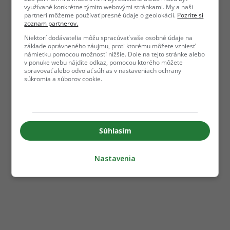
využívané konkrétne týmito webovými stránkami. My a naši
partneri môžeme používať presné údaje o geolokácii.
Pozrite si
zoznam partnerov.
Niektorí dodávatelia môžu spracúvať vaše osobné údaje na
základe oprávneného záujmu, proti ktorému môžete vzniesť
námietku pomocou možností nižšie. Dole na tejto stránke alebo
v ponuke webu nájdite odkaz, pomocou ktorého môžete
spravovať alebo odvolať súhlas v nastaveniach ochrany
súkromia a súborov cookie.
Súhlasím
Nastavenia