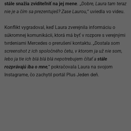
stále snažia zviditeľniť na jej mene
. „
Dobre, Laura tam teraz
nie je a čím sa prezentuješ? Zase Laurou,
“ uviedla vo videu.
Konflikt vygradoval, keď Laura zverejnila informáciu o
súkromnej komunikácii, ktorá má byť v rozpore s verejnými
tvrdeniami Mercedes o prerušení kontaktu.
„Dostala som
screenshot z ich spoločného četu, v ktorom ja už nie som,
lebo ja tie ich blá blá blá nepotrebujem čítať a
stále
rozprávajú iba o mne
,
“ pokračovala Laura na svojom
Instagrame, čo zachytil portál Plus Jeden deň.