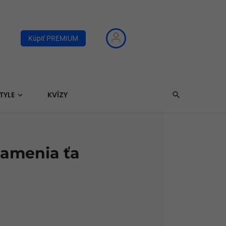
Kúpiť PREMIUM
TYLE
KVÍZY
namenia ťa