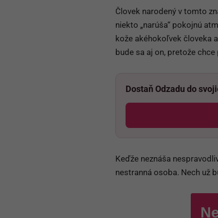
Človek narodený v tomto zna
niekto „narúša“ pokojnú atmo
kože akéhokoľvek človeka a j
bude sa aj on, pretože chce 
Dostaň Odzadu do svoj
Keďže neznáša nespravodlivo
nestranná osoba. Nech už b
Ne