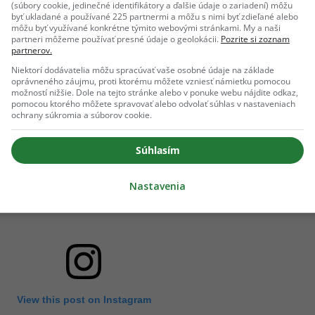
(súbory cookie, jedinečné identifikátory a ďalšie údaje o zariadení) môžu
byť ukladané a používané 225 partnermi a môžu s nimi byť zdieľané alebo
môžu byť využívané konkrétne týmito webovými stránkami. My a naši
partneri môžeme používať presné údaje o geolokácii.
Pozrite si zoznam
partnerov.
Niektorí dodávatelia môžu spracúvať vaše osobné údaje na základe
oprávneného záujmu, proti ktorému môžete vzniesť námietku pomocou
možností nižšie. Dole na tejto stránke alebo v ponuke webu nájdite odkaz,
pomocou ktorého môžete spravovať alebo odvolať súhlas v nastaveniach
ochrany súkromia a súborov cookie.
Súhlasím
Nastavenia
View this post on Instagram