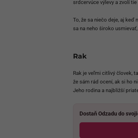
srdcervúce výlevy a zvolí ti
To, že sa niečo deje, aj keď m
sa na neho široko usmievať, i 
Rak
Rak je veľmi citlivý človek,
že sám rád ocení, ak si ho n
Jeho rodina a najbližší pria
Dostaň Odzadu do svoj