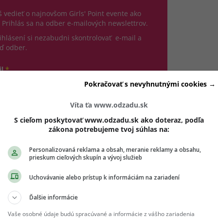
 vedieť o najnovšom Girls' Point evente ako
 Prihlás sa na odber e-mailových newslettrov.
ihlásení si nezabudni skontrolovať e-mail a
ď odber.
il
*
Pokračovať s nevyhnutnými cookies →
jte platnú e-mailovú adresu
Víta ťa www.odzadu.sk
no, chcem dostávať marketingové novinky, pozvánky
S cieľom poskytovať www.odzadu.sk ako doteraz, podľa
 eventy a inšpiráciu od Girls' Point a vašich partnerov.
zákona potrebujeme tvoj súhlas na:
dhlásiť sa môžeš kedykoľvek.
Personalizovaná reklama a obsah, meranie reklamy a obsahu,
hlasím so spracovaním mojich osobných údajov v súlade s
prieskum cieľových skupín a vývoj služieb
(otvorí sa v novom okne)
DPR a podľa
Podmienok ochrany súkromia
a
Podmienok
(otvorí sa v novom okne)
užívania
.
*
Uchovávanie alebo prístup k informáciám na zariadení
Odošle formulár 
Ďalšie informácie
Prihlásiť sa na odber
Vaše osobné údaje budú spracúvané a informácie z vášho zariadenia