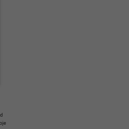
ád
oje