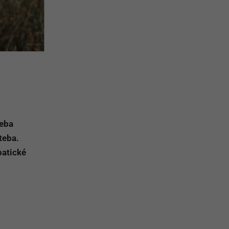
seba
teba.
patické