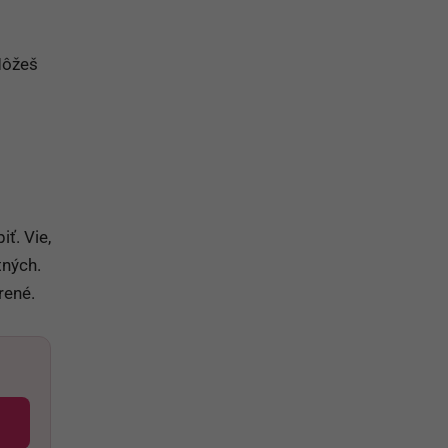
 Môžeš
ť. Vie,
tných.
rené.