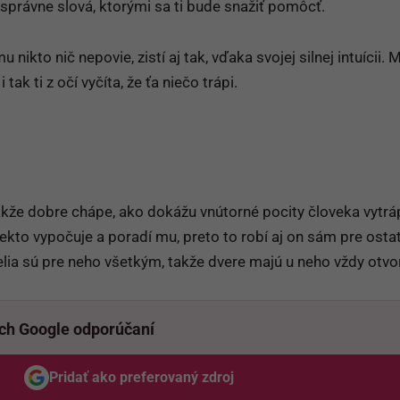
e správne slová, ktorými sa ti bude snažiť pomôcť.
u nikto nič nepovie, zistí aj tak, vďaka svojej silnej intuícii.
tak ti z očí vyčíta, že ťa niečo trápi.
 takže dobre chápe, ako dokážu vnútorné pocity človeka vytrápi
iekto vypočuje a poradí mu, preto to robí aj on sám pre osta
telia sú pre neho všetkým, takže dvere majú u neho vždy otvo
ich Google odporúčaní
Pridať ako preferovaný zdroj
Odzadu, odkaz sa otvorí v novom okne