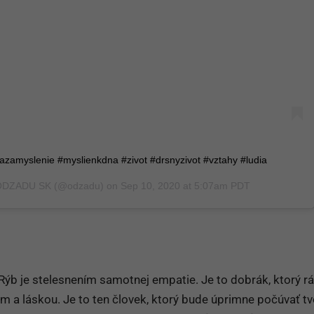
nazamyslenie #myslienkdna #zivot #drsnyzivot #vztahy #ludia
ODZADU SK
(@odzadu) on
Sep 10, 2020 at 5:07am PDT
ýb je stelesnením samotnej empatie. Je to dobrák, ktorý r
om a láskou. Je to ten človek, ktorý bude úprimne počúvať tv