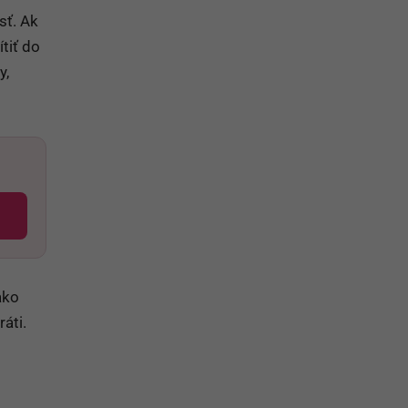
sť. Ak
tiť do
y,
ako
áti.