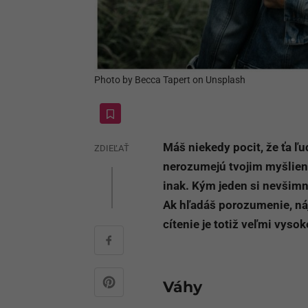
Photo by Becca Tapert on Unsplash
Máš niekedy pocit, že ťa ľu
ZDIEĽAŤ
nerozumejú tvojim myšlien
inak. Kým jeden si nevšimne
Ak hľadáš porozumenie, ná
cítenie je totiž veľmi vysok
Váhy