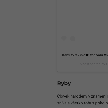
Keby to tak išlo❤️ #odzadu #
A post shared by
Ryby
Človek narodený v znamení R
sníva a všetko robí s pokoj