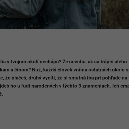
dia v tvojom okolí nechápu? Že nevidia, ak sa trápiš alebo
kam a činom? Nuž, každý človek vníma ostatných okolo 
, že plačeš, druhý vycíti, že si smutná iba pri pohľade na 
jdeš ho u ľudí narodených v týchto 3 znameniach. Ich em
é.