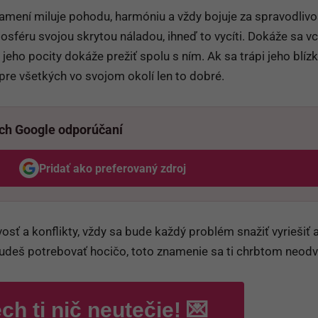
mení miluje pohodu, harmóniu a vždy bojuje za spravodlivo
sféru svojou skrytou náladou, ihneď to vycíti. Dokáže sa vcí
eho pocity dokáže prežiť spolu s ním. Ak sa trápi jeho blízk
pre všetkých vo svojom okolí len to dobré.
ich Google odporúčaní
Pridať ako preferovaný zdroj
Odzadu, odkaz sa otvorí v novom okne
sť a konflikty, vždy sa bude každý problém snažiť vyriešiť 
udeš potrebovať hocičo, toto znamenie sa ti chrbtom neodvr
ch ti nič neutečie! 💌