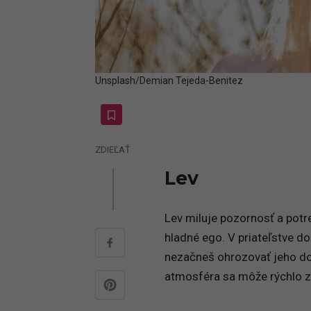
Unsplash/Demian Tejeda-Benitez
ZDIEĽAŤ
Lev
Lev miluje pozornosť a potre
hladné ego. V priateľstve do
nezačneš ohrozovať jeho dom
atmosféra sa môže rýchlo zme