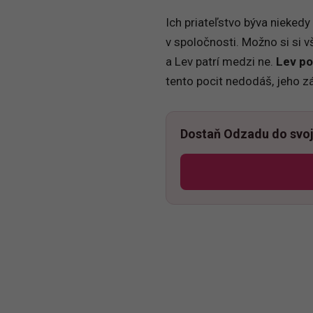
Ich priateľstvo býva nieked
v spoločnosti. Možno si si v
a Lev patrí medzi ne.
Lev po
tento pocit nedodáš, jeho zá
Dostaň Odzadu do svoj