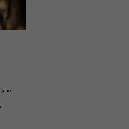
ť jeho
á