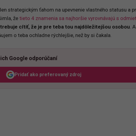
y len strategickým ťahom na upevnenie vlastného statusu a p
šimla, že
tieto 4 znamenia sa najhoršie vyrovnávajú s odmie
trebuje cítiť, že je pre teba tou najdôležitejšou osobou
. 
ujem o teba ochladne rýchlejšie, než by si čakala.
ich Google odporúčaní
Pridať ako preferovaný zdroj
Odzadu, odkaz sa otvorí v novom okne