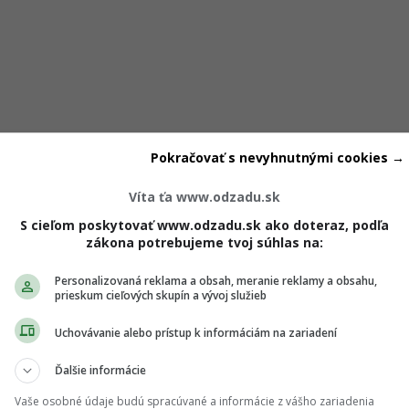
Pokračovať s nevyhnutnými cookies →
Víta ťa www.odzadu.sk
S cieľom poskytovať www.odzadu.sk ako doteraz, podľa
zákona potrebujeme tvoj súhlas na:
Personalizovaná reklama a obsah, meranie reklamy a obsahu,
ako tvoj najväčší fanúšik, v zákulisí môže potajomky počítať
prieskum cieľových skupín a vývoj služieb
ý úspech je niekedy ochotný obetovať aj tie najsilnejšie väzby
Uchovávanie alebo prístup k informáciám na zariadení
Ďalšie informácie
Vaše osobné údaje budú spracúvané a informácie z vášho zariadenia