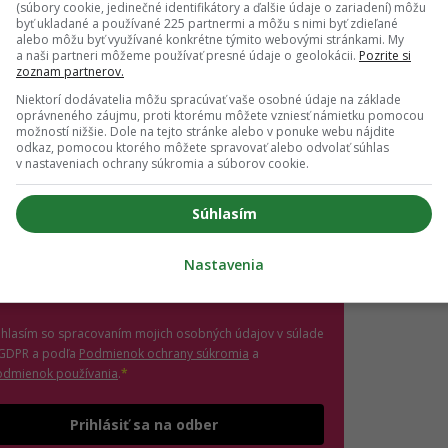
ch ti nič neutečie! 💌
(súbory cookie, jedinečné identifikátory a ďalšie údaje o zariadení) môžu
byť ukladané a používané 225 partnermi a môžu s nimi byť zdieľané
alebo môžu byť využívané konkrétne týmito webovými stránkami. My
 vedieť o najnovšom Girls' Point evente ako prvá?
a naši partneri môžeme používať presné údaje o geolokácii.
Pozrite si
ás sa na odber e-mailových newslettrov.
zoznam partnerov.
ihlásení si nezabudni skontrolovať e-mail a potvrď
Niektorí dodávatelia môžu spracúvať vaše osobné údaje na základe
.
oprávneného záujmu, proti ktorému môžete vzniesť námietku pomocou
možností nižšie. Dole na tejto stránke alebo v ponuke webu nájdite
odkaz, pomocou ktorého môžete spravovať alebo odvolať súhlas
il
*
v nastaveniach ochrany súkromia a súborov cookie.
Súhlasím
jte platnú e-mailovú adresu
no, chcem dostávať marketingové novinky,
Nastavenia
ozvánky na eventy a inšpiráciu od Girls' Point a
ašich partnerov. Odhlásiť sa môžeš kedykoľvek.
úhlasím so spracovaním mojich osobných údajov v súlade
(otvorí sa v novom okne)
 GDPR a podľa
Podmienok ochrany súkromia
a
(otvorí sa v novom okne)
odmienok používania
.
*
Odošle formulár 
Prihlásiť sa na odber