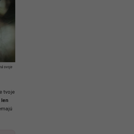
má svoje
e tvoje
 len
nemajú