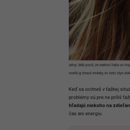
zdroj: Máš pocit, že niektorí ľudia vo t
svetlé aj tmavé stránky, no tieto štyri do
Keď sa ocitneš v ťažkej situ
problémy sú pre ne príliš ťa
hľadajú niekoho na zdieľan
čas ani energiu.