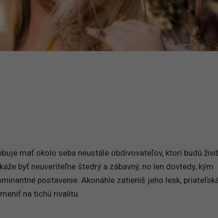
buje mať okolo seba neustále obdivovateľov, ktorí budú živi
káže byť neuveriteľne štedrý a zábavný, no len dovtedy, kým
inantné postavenie. Akonáhle zatieniš jeho lesk, priateľsk
niť na tichú rivalitu.