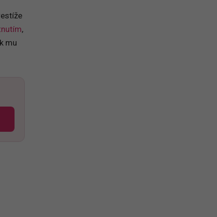
restíže
tnutím
,
Ak mu