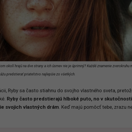
vojom okolí hrajú na dve strany a ich úsmev nie je úprimný? Každé znamenie zverokruhu 
kážu predstierať priateľstvo najlepšie zo všetkých.
ácii, Ryby sa často stiahnu do svojho vlastného sveta, pretož
žké.
Ryby často predstierajú hlboké puto, no v skutočnosti
ie svojich vlastných drám
. Keď majú pomôcť tebe, zrazu 