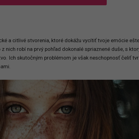
 a citlivé stvorenia, ktoré dokážu vycítiť tvoje emócie ešte
z nich robí na prvý pohľad dokonalé spriaznené duše, s kto
tvo. Ich skutočným problémom je však neschopnosť čeliť tvr
mami.