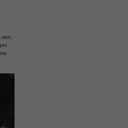
 skôr,
rými
dej