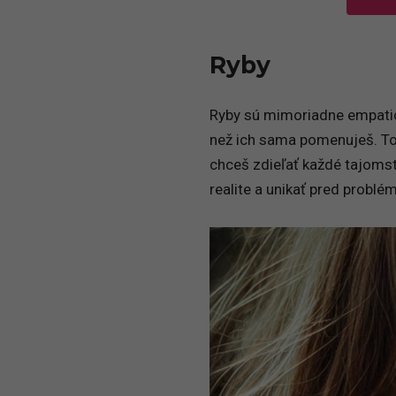
Ryby
Ryby sú mimoriadne empatické
než ich sama pomenuješ. To 
chceš zdieľať každé tajoms
realite a unikať pred problé