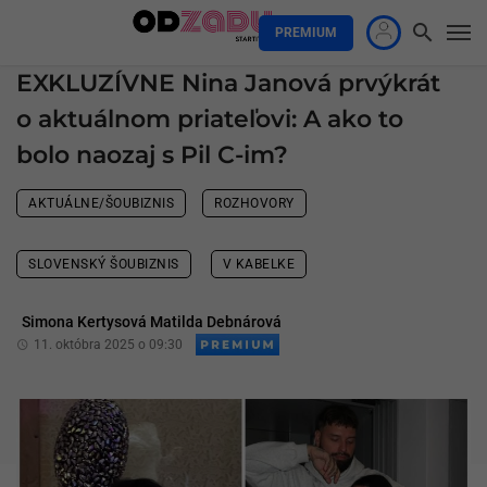
PREMIUM
EXKLUZÍVNE Nina Janová prvýkrát
o aktuálnom priateľovi: A ako to
bolo naozaj s Pil C-im?
AKTUÁLNE/ŠOUBIZNIS
ROZHOVORY
SLOVENSKÝ ŠOUBIZNIS
V KABELKE
Simona Kertysová Matilda Debnárová
11. októbra 2025 o 09:30