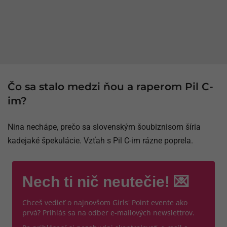
Čo sa stalo medzi ňou a raperom Pil C-
im?
Nina nechápe, prečo sa slovenským šoubiznisom šíria
kadejaké špekulácie. Vzťah s Pil C-im rázne poprela.
Nech ti nič neutečie! 💌
Chceš vedieť o najnovšom Girls' Point evente ako
prvá? Prihlás sa na odber e-mailových newslettrov.