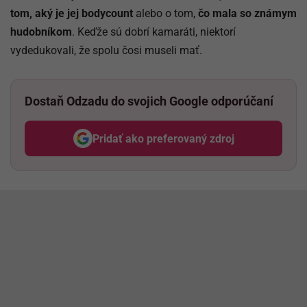
tom, aký je jej bodycount
alebo o tom,
čo mala so známym
hudobníkom
. Keďže sú dobrí kamaráti, niektorí
vydedukovali, že spolu čosi museli mať.
Dostaň Odzadu do svojich Google odporúčaní
Pridať ako preferovaný zdroj
Odzadu, odkaz sa otvorí v nov