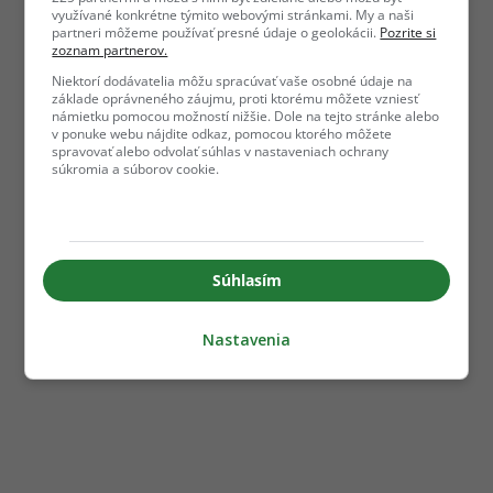
využívané konkrétne týmito webovými stránkami. My a naši
partneri môžeme používať presné údaje o geolokácii.
Pozrite si
zoznam partnerov.
Niektorí dodávatelia môžu spracúvať vaše osobné údaje na
základe oprávneného záujmu, proti ktorému môžete vzniesť
námietku pomocou možností nižšie. Dole na tejto stránke alebo
v ponuke webu nájdite odkaz, pomocou ktorého môžete
spravovať alebo odvolať súhlas v nastaveniach ochrany
súkromia a súborov cookie.
Súhlasím
Nastavenia