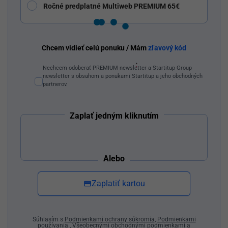
Ročné predplatné Multiweb PREMIUM 65€
Dostaň Odzadu do svojich Google odporúčaní
Chcem vidieť celú ponuku / Mám
zľavový kód
Nechcem odoberať PREMIUM newsletter a Startitup Group
newsletter s obsahom a ponukami Startitup a jeho obchodných
partnerov.
Zaplať jedným kliknutím
Alebo
Zaplatiť kartou
Súhlasím s
Podmienkami ochrany súkromia
,
Podmienkami
používania
,
Všeobecnými obchodnými podmienkami
a