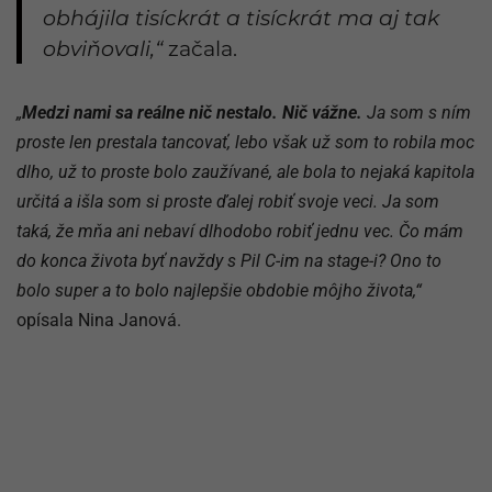
obhájila tisíckrát a tisíckrát ma aj tak
obviňovali,“
začala.
„
Medzi nami sa reálne nič nestalo. Nič vážne.
Ja som s ním
proste len prestala tancovať, lebo však už som to robila moc
dlho, už to proste bolo zaužívané, ale bola to nejaká kapitola
určitá a išla som si proste ďalej robiť svoje veci. Ja som
taká, že mňa ani nebaví dlhodobo robiť jednu vec. Čo mám
do konca života byť navždy s Pil C-im na stage-i? Ono to
bolo super a to bolo najlepšie obdobie môjho života,“
opísala Nina Janová.