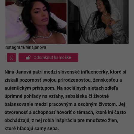
Instagram/ninajanova
Odomknúť kamoške
Nina Janová patrí medzi slovenské influencerky, ktoré si
získali pozornosť svojou prirodzenosťou, ženskosťou a
autentickým prístupom. Na sociálnych sieťach zdieľa
úprimné pohľady na vzťahy, sebalásku či životné
balansovanie medzi pracovným a osobným životom. Jej
otvorenosť a schopnosť hovoriť o témach, ktoré iní často
obchádzajú, z nej robia inšpiráciu pre množstvo žien,
ktoré hľadajú samy seba.