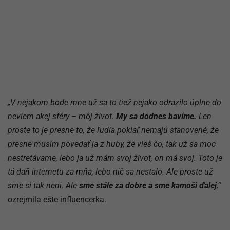
„V nejakom bode mne už sa to tiež nejako odrazilo úplne do
neviem akej sféry – môj život.
My sa dodnes bavíme.
Len
proste to je presne to, že ľudia pokiaľ nemajú stanovené, že
presne musím povedať ja z huby, že vieš čo, tak už sa moc
nestretávame, lebo ja už mám svoj život, on má svoj. Toto je
tá daň internetu za mňa, lebo nič sa nestalo. Ale proste už
sme si tak neni. Ale
sme stále za dobre a sme kamoši ďalej
,“
ozrejmila ešte influencerka.