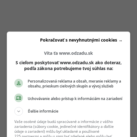
Pokračovať s nevyhnutnými cookies →
Víta ťa www.odzadu.sk
S cieľom poskytovať www.odzadu.sk ako doteraz,
podľa zákona potrebujeme tvoj súhlas na:
Personalizovaná reklama a obsah, meranie reklamy a
obsahu, prieskum cieľových skupín a vývoj služieb
Uchovávanie alebo prístup k informáciám na zariadení
Ďalšie informácie
Vaše osobné údaje budú spracúvané a informácie z vášho
zariadenia (súbory cookie, jedinečné identifikátory a ďalšie
údaje o zariadení) môžu byť ukladané a používané
225 partnermi a môžu s nimi byť zdieľané alebo môžu byť