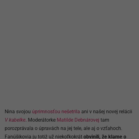
Nina svojou
úprimnosťou nešetrila
ani v našej novej relácii
V kabelke
. Moderátorke
Matilde Debnárovej
tam
porozprávala o úpravách na jej tele, ale aj o vzťahoch.
Fanúšikovia ju totiž už niekoľkokrát
obvinili, že klame o