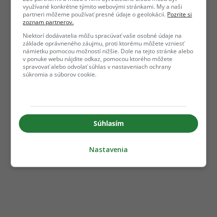
využívané konkrétne týmito webovými stránkami. My a naši
partneri môžeme používať presné údaje o geolokácii.
Pozrite si
zoznam partnerov.
Niektorí dodávatelia môžu spracúvať vaše osobné údaje na
základe oprávneného záujmu, proti ktorému môžete vzniesť
námietku pomocou možností nižšie. Dole na tejto stránke alebo
v ponuke webu nájdite odkaz, pomocou ktorého môžete
spravovať alebo odvolať súhlas v nastaveniach ochrany
súkromia a súborov cookie.
Súhlasím
Nastavenia