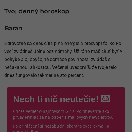
Tvoj denný horoskop
Baran
Zdravotne sa dnes cítiš plná energie a prekvapí ťa, koľko
vecí zvládneš úplne bez námahy. Už ráno máš chuť byť v
pohybe a aj obyčajné domáce povinnosti zvládaš s
nečakanou ľahkosťou. Večer si uvedomíš, že tvoje telo
dnes fungovalo takmer na sto percent.
Nech ti nič neutečie! 💌
Chceš vedieť o najnovšom Girls' Point evente ako
prvá? Prihlás sa na odber e-mailových newslettrov.
Po prihlásení si nezabudni skontrolovať e-mail a
potvrď odber.