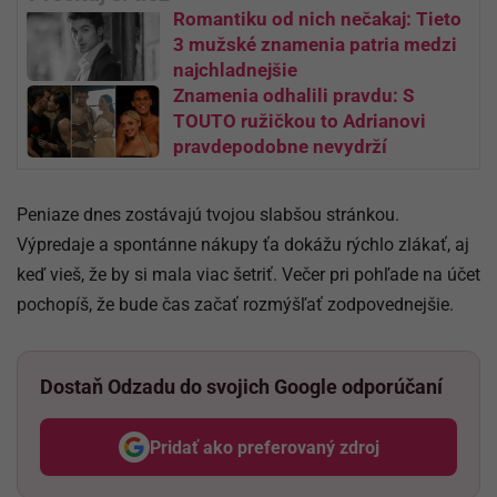
Romantiku od nich nečakaj: Tieto
3 mužské znamenia patria medzi
najchladnejšie
Znamenia odhalili pravdu: S
TOUTO ružičkou to Adrianovi
pravdepodobne nevydrží
Peniaze dnes zostávajú tvojou slabšou stránkou.
Výpredaje a spontánne nákupy ťa dokážu rýchlo zlákať, aj
keď vieš, že by si mala viac šetriť. Večer pri pohľade na účet
pochopíš, že bude čas začať rozmýšľať zodpovednejšie.
Dostaň Odzadu do svojich Google odporúčaní
Pridať ako preferovaný zdroj
Odzadu, odkaz sa otvorí v nov