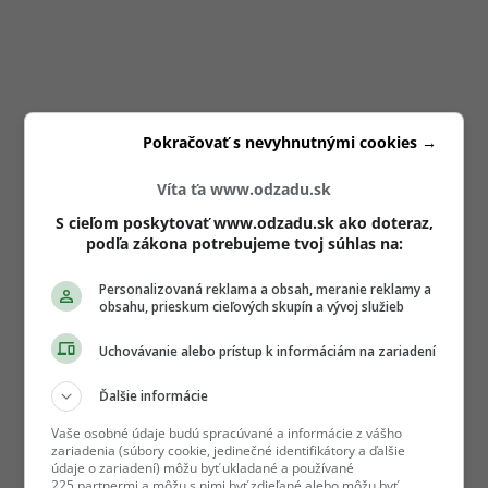
Pokračovať s nevyhnutnými cookies →
Víta ťa www.odzadu.sk
S cieľom poskytovať www.odzadu.sk ako doteraz,
podľa zákona potrebujeme tvoj súhlas na:
Personalizovaná reklama a obsah, meranie reklamy a
obsahu, prieskum cieľových skupín a vývoj služieb
Uchovávanie alebo prístup k informáciám na zariadení
Ďalšie informácie
Vaše osobné údaje budú spracúvané a informácie z vášho
zariadenia (súbory cookie, jedinečné identifikátory a ďalšie
údaje o zariadení) môžu byť ukladané a používané
225 partnermi a môžu s nimi byť zdieľané alebo môžu byť