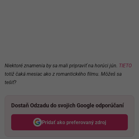
Niektoré znamenia by sa mali pripraviť na horúci jún.
TIETO
totiž čaká mesiac ako z romantického filmu. Môžeš sa
tešiť?
Dostaň Odzadu do svojich Google odporúčaní
Pridať ako preferovaný zdroj
Odzadu, odkaz sa otvorí v nov