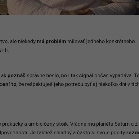
tvo, ale niekedy
má problém
milovať jedného konkrétneho
-fi.
, ak
poznáš
správne heslo, no i tak signál občas vypadáva. T
cení to
, že rešpektuješ jeho potrebu byť aj niekoľko dní v tic
praktický a ambiciózny stoik. Vládne mu planéta Saturn a ž
dpovedností. Je taktiež chladný a často si svoje pocity
rozd