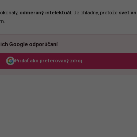
okonalý,
odmeraný intelektuál
. Je chladný, pretože
svet v
om.
ich Google odporúčaní
Pridať ako preferovaný zdroj
Odzadu, odkaz sa otvorí v novom okne