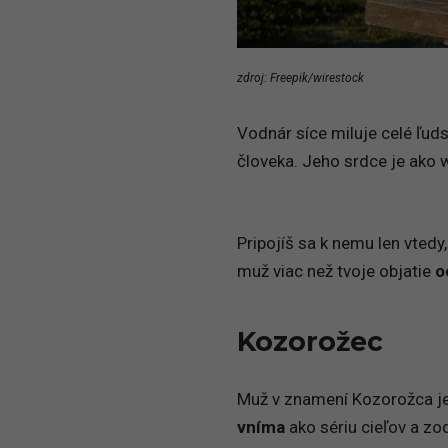
zdroj: Freepik/wirestock
Vodnár síce miluje celé ľuds
človeka. Jeho srdce je ako wi
Pripojíš sa k nemu len vtedy
muž viac než tvoje objatie
o
Kozorožec
Muž v znamení Kozorožca je 
vníma
ako sériu cieľov a zo