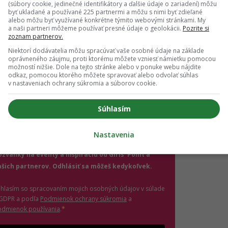
(súbory cookie, jedinečné identifikátory a ďalšie údaje o zariadení) môžu
byť ukladané a používané 225 partnermi a môžu s nimi byť zdieľané
ch ti nič neutečie! 💌
alebo môžu byť využívané konkrétne týmito webovými stránkami. My
a naši partneri môžeme používať presné údaje o geolokácii.
Pozrite si
zoznam partnerov.
 vedieť o najnovšom Girls' Point evente ako prvá?
ás sa na odber e-mailových newslettrov.
Niektorí dodávatelia môžu spracúvať vaše osobné údaje na základe
oprávneného záujmu, proti ktorému môžete vzniesť námietku pomocou
ihlásení si nezabudni skontrolovať e-mail a potvrď
možností nižšie. Dole na tejto stránke alebo v ponuke webu nájdite
odkaz, pomocou ktorého môžete spravovať alebo odvolať súhlas
.
v nastaveniach ochrany súkromia a súborov cookie.
il
*
Súhlasím
Nastavenia
jte platnú e-mailovú adresu
no, chcem dostávať marketingové novinky,
ozvánky na eventy a inšpiráciu od Girls' Point a
ašich partnerov. Odhlásiť sa môžeš kedykoľvek.
úhlasím so spracovaním mojich osobných údajov v súlade
(otvorí sa v novom okne)
 GDPR a podľa
Podmienok ochrany súkromia
a
(otvorí sa v novom okne)
odmienok používania
.
*