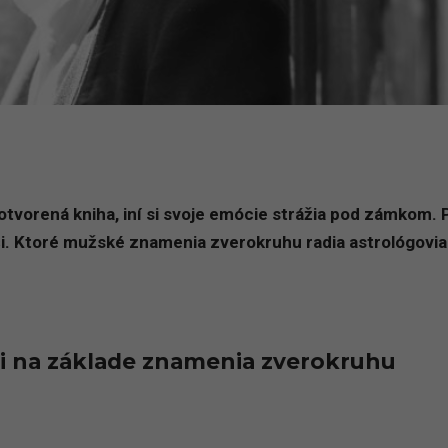
otvorená kniha, iní si svoje emócie strážia pod zámkom. P
íši. Ktoré mužské znamenia zverokruhu radia astrológovia
i na základe znamenia zverokruhu