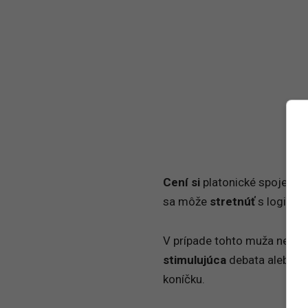
Cení si
platonické spojenie 
sa môže
stretnúť
s logikou
V prípade tohto muža neočak
stimulujúca
debata alebo tr
koníčku.