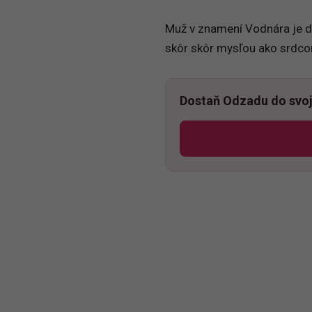
Muž v znamení Vodnára je d
skôr skôr mysľou ako srdc
Dostaň Odzadu do svoj