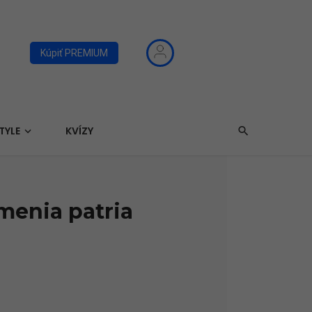
Kúpiť PREMIUM
TYLE
KVÍZY
menia patria