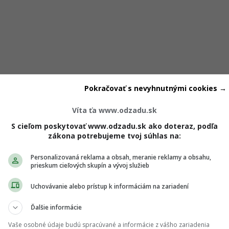
Pokračovať s nevyhnutnými cookies →
Víta ťa www.odzadu.sk
S cieľom poskytovať www.odzadu.sk ako doteraz, podľa
a univerzálne príčiny, čo znamená, že tvoj hlboký emocionáln
zákona potrebujeme tvoj súhlas na:
 alebo analytickým rozborom problému.
Personalizovaná reklama a obsah, meranie reklamy a obsahu,
prieskum cieľových skupín a vývoj služieb
ávaj tradičné priznania pri sviečkach. Romantika je preňho
Uchovávanie alebo prístup k informáciám na zariadení
ávenie kvalitného času spoločne pri spoločnom, svojráznom
Ďalšie informácie
Vaše osobné údaje budú spracúvané a informácie z vášho zariadenia