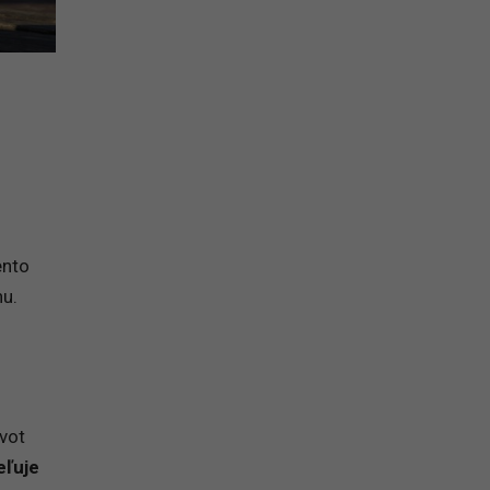
ento
hu.
ivot
eľuje