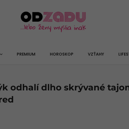
PREMIUM
HOROSKOP
VZŤAHY
LIFES
k odhalí dlho skrývané tajo
red