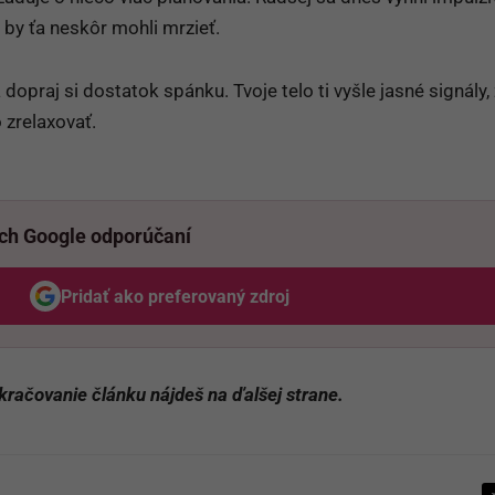
 by ťa neskôr mohli mrzieť.
dopraj si dostatok spánku. Tvoje telo ti vyšle jasné signály,
 zrelaxovať.
ich Google odporúčaní
Pridať ako preferovaný zdroj
Odzadu, odkaz sa otvorí v novom okne
kračovanie článku nájdeš na ďalšej strane.