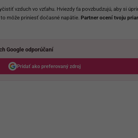
yčistiť vzduch vo vzťahu. Hviezdy ťa povzbudzujú, aby si úp
eď to môže priniesť dočasné napätie.
Partner ocení tvoju pri
ich Google odporúčaní
Pridať ako preferovaný zdroj
Odzadu, odkaz sa otvorí v novom okne