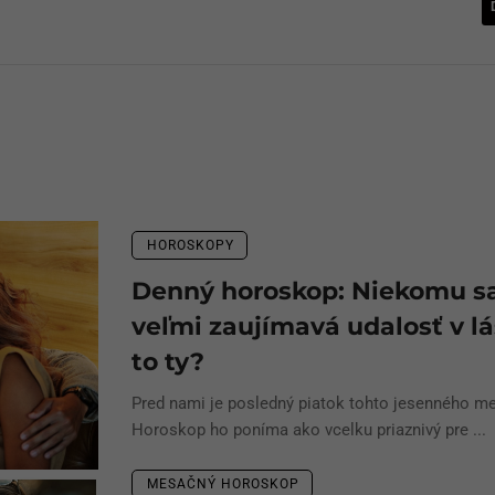
HOROSKOPY
Denný horoskop: Niekomu sa
veľmi zaujímavá udalosť v lá
to ty?
Pred nami je posledný piatok tohto jesenného me
Horoskop ho poníma ako vcelku priaznivý pre ...
MESAČNÝ HOROSKOP