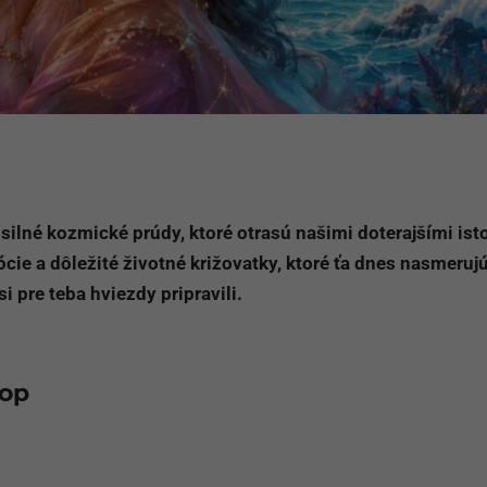
ilné kozmické prúdy, ktoré otrasú našimi doterajšími ist
cie a dôležité životné križovatky, ktoré ťa dnes nasmeruj
si pre teba hviezdy pripravili.
kop