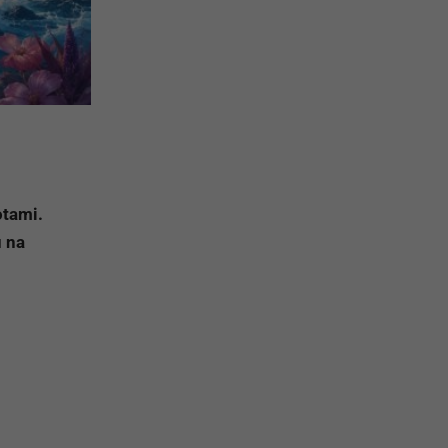
otami.
ú na