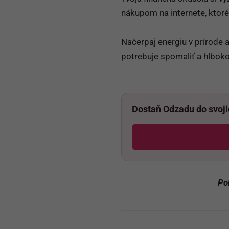
nákupom na internete, ktoré
Načerpaj energiu v prírode a 
potrebuje spomaliť a hlboko
Dostaň Odzadu do svoj
Po