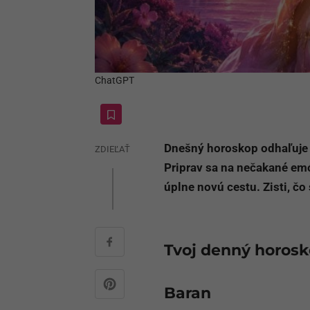
ChatGPT
Dnešný horoskop odhaľuje s
ZDIEĽAŤ
Priprav sa na nečakané emó
úplne novú cestu. Zisti, čo 
Tvoj denný horos
Baran