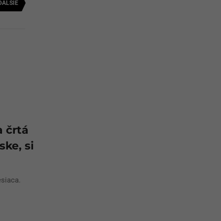
ĎALŠIE
 črtá
ske, si
siaca.