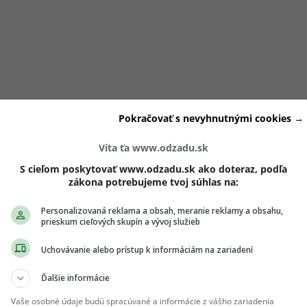
Pokračovať s nevyhnutnými cookies →
Víta ťa www.odzadu.sk
S cieľom poskytovať www.odzadu.sk ako doteraz, podľa
zákona potrebujeme tvoj súhlas na:
a ukázať svoje organizačné schopnosti. Nenechaj sa odradiť
Personalizovaná reklama a obsah, meranie reklamy a obsahu,
egov, tvoja cieľavedomosť ťa spoľahlivo dovedie k úspechu
prieskum cieľových skupín a vývoj služieb
Uchovávanie alebo prístup k informáciám na zariadení
ch ti nič neutečie! 💌
Ďalšie informácie
 vedieť o najnovšom Girls' Point evente ako
Vaše osobné údaje budú spracúvané a informácie z vášho zariadenia