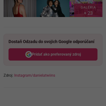
GALÉRIA
+ 23
Dostaň Odzadu do svojich Google odporúčaní
Pridať ako preferovaný zdroj
Odzadu, odkaz sa otvorí v nov
Zdroj:
Instagram/danielatwiins