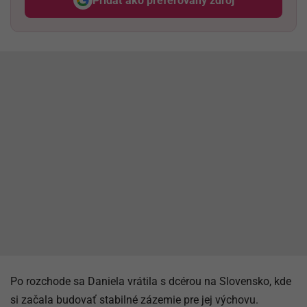
Pridať ako preferovaný zdroj
Odzadu, odkaz sa otvorí v nov
Po rozchode sa Daniela vrátila s dcérou na Slovensko, kde
si začala budovať stabilné zázemie pre jej výchovu.