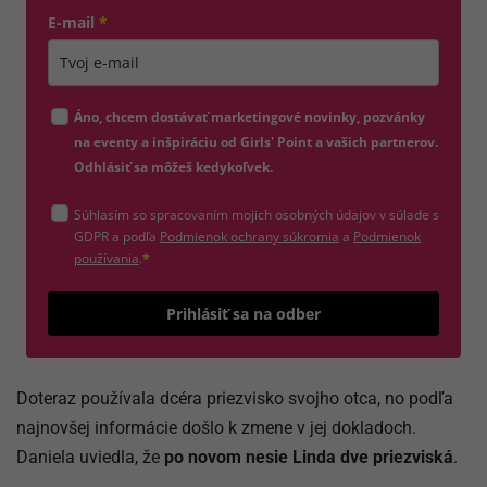
E-mail
*
Zadajte platnú e-mailovú adresu
Áno, chcem dostávať marketingové novinky, pozvánky
na eventy a inšpiráciu od Girls' Point a vašich partnerov.
Odhlásiť sa môžeš kedykoľvek.
Súhlasím so spracovaním mojich osobných údajov v súlade s
(otvorí sa v novom okne)
GDPR a podľa
Podmienok ochrany súkromia
a
Podmienok
(otvorí sa v novom okne)
používania
.
*
Odošle
Prihlásiť sa na odber
Doteraz používala dcéra priezvisko svojho otca, no podľa
najnovšej informácie došlo k zmene v jej dokladoch.
Daniela uviedla, že
po novom nesie Linda dve priezviská
.