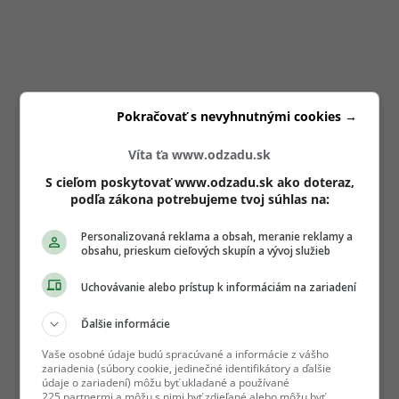
Pokračovať s nevyhnutnými cookies →
Víta ťa www.odzadu.sk
S cieľom poskytovať www.odzadu.sk ako doteraz,
podľa zákona potrebujeme tvoj súhlas na:
Personalizovaná reklama a obsah, meranie reklamy a
obsahu, prieskum cieľových skupín a vývoj služieb
Uchovávanie alebo prístup k informáciám na zariadení
Ďalšie informácie
Vaše osobné údaje budú spracúvané a informácie z vášho
zariadenia (súbory cookie, jedinečné identifikátory a ďalšie
údaje o zariadení) môžu byť ukladané a používané
225 partnermi a môžu s nimi byť zdieľané alebo môžu byť