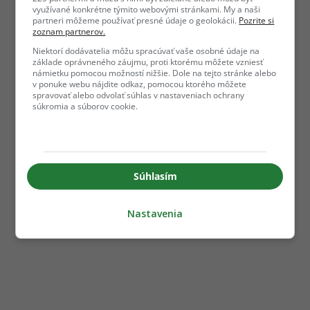
využívané konkrétne týmito webovými stránkami. My a naši
partneri môžeme používať presné údaje o geolokácii.
Pozrite si
zoznam partnerov.
Niektorí dodávatelia môžu spracúvať vaše osobné údaje na
základe oprávneného záujmu, proti ktorému môžete vzniesť
námietku pomocou možností nižšie. Dole na tejto stránke alebo
v ponuke webu nájdite odkaz, pomocou ktorého môžete
spravovať alebo odvolať súhlas v nastaveniach ochrany
súkromia a súborov cookie.
Súhlasím
Nastavenia