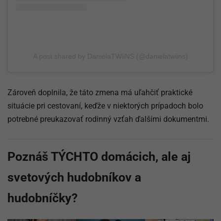
A post shared by DanielaTWiiNS (@danielatwiins)
Zároveň doplnila, že táto zmena má uľahčiť praktické
situácie pri cestovaní, keďže v niektorých prípadoch bolo
potrebné preukazovať rodinný vzťah ďalšími dokumentmi.
Poznáš TÝCHTO domácich, ale aj
svetových hudobníkov a
hudobníčky?