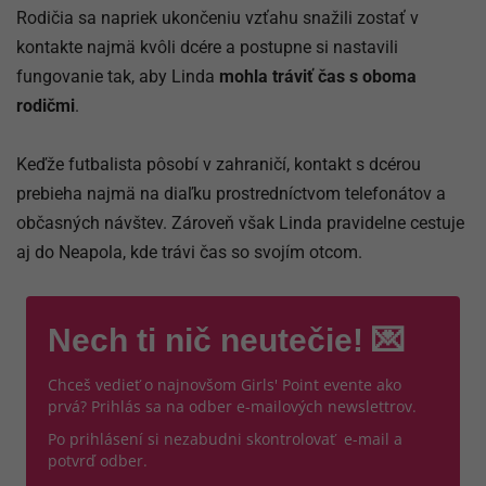
Rodičia sa napriek ukončeniu vzťahu snažili zostať v
kontakte najmä kvôli dcére a postupne si nastavili
fungovanie tak, aby Linda
mohla tráviť čas s oboma
rodičmi
.
Keďže futbalista pôsobí v zahraničí, kontakt s dcérou
prebieha najmä na diaľku prostredníctvom telefonátov a
občasných návštev. Zároveň však Linda pravidelne cestuje
aj do Neapola, kde trávi čas so svojím otcom.
Nech ti nič neutečie! 💌
Chceš vedieť o najnovšom Girls' Point evente ako
prvá? Prihlás sa na odber e-mailových newslettrov.
Po prihlásení si nezabudni skontrolovať e-mail a
potvrď odber.