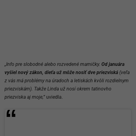
„Info pre slobodné alebo rozvedené mamičky.
Od januára
vyšiel nový zákon, dieťa už môže nosiť dve priezviská
(veľa
z vás má problémy na úradoch a letiskách kvôli rozdielnym
priezviskám). Takže Linda už nosí okrem tatinovho
priezviska aj moje,“
uviedla.