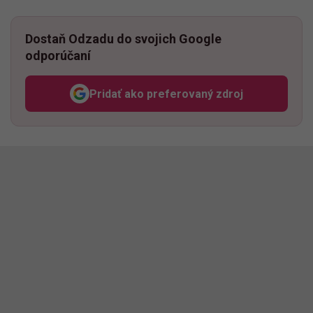
Dostaň Odzadu do svojich Google
odporúčaní
Pridať ako preferovaný zdroj
Odzadu, odkaz sa otvorí v n