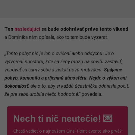
Ten
nasledujúci
sa bude odohrávať práve tento víkend
a Dominika nám opísala, ako to tam bude vyzerať.
„Tento pobyt nie je len o cvičení alebo oddychu. Je o
vytvorení priestoru, kde sa ženy môžu na chvíľu zastaviť,
venovať sa samy sebe a získať novú motiváciu.
Spájame
pohyb, komunitu a príjemnú atmosféru. Nejde o výkon ani
dokonalosť
, ale o to, aby si každá účastníčka odniesla pocit,
že pre seba urobila niečo hodnotné,“
povedala.
Nech ti nič neutečie! 💌
Chceš vedieť o najnovšom Girls' Point evente ako prvá?