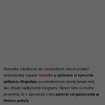
Dominike Cibulkovej sa v posledných rokoch podaril
obdivuhodný úspech.
Schudla
a následne si vytvorila
aplikáciu
ShapeApp
, prostredníctvom ktorej ženám radí,
ako zhodiť nadbytočné kilogramy. Okrem toho si možno
postrehla, že v súvislosti s tým
párkrát zorganizovala aj
fitness pobyty
.