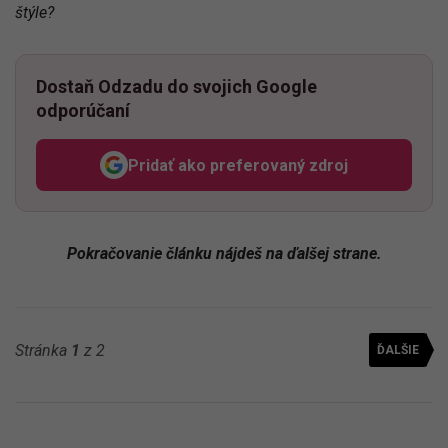
štýle?
Dostaň Odzadu do svojich Google
odporúčaní
Pridať ako preferovaný zdroj
Odzadu, odkaz sa otvorí v n
Pokračovanie článku nájdeš na ďalšej strane.
Stránka
1
z 2
ĎALŠIE