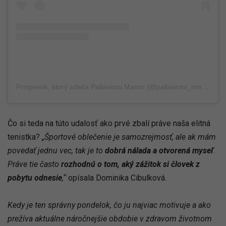
Príspevok, ktorý zdieľa Pallavicini Manor (@pallavicini_manor)
Čo si teda na túto udalosť ako prvé zbalí práve naša elitná
tenistka?
„Športové oblečenie je samozrejmosť, ale ak mám
povedať jednu vec, tak je to
dobrá nálada a otvorená myseľ
.
Práve tie často
rozhodnú o tom, aký zážitok si človek z
pobytu odnesie
,“
opísala Dominika Cibulková.
Kedy je ten správny pondelok, čo ju najviac motivuje a ako
prežíva aktuálne náročnejšie obdobie v zdravom životnom