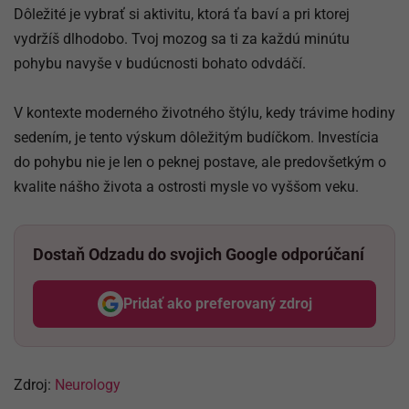
Dôležité je vybrať si aktivitu, ktorá ťa baví a pri ktorej
vydržíš dlhodobo. Tvoj mozog sa ti za každú minútu
pohybu navyše v budúcnosti bohato odvdáčí.
V kontexte moderného životného štýlu, kedy trávime hodiny
sedením, je tento výskum dôležitým budíčkom. Investícia
do pohybu nie je len o peknej postave, ale predovšetkým o
kvalite nášho života a ostrosti mysle vo vyššom veku.
Dostaň Odzadu do svojich Google odporúčaní
Pridať ako preferovaný zdroj
Odzadu, odkaz sa otvorí v nov
Zdroj:
Neurology