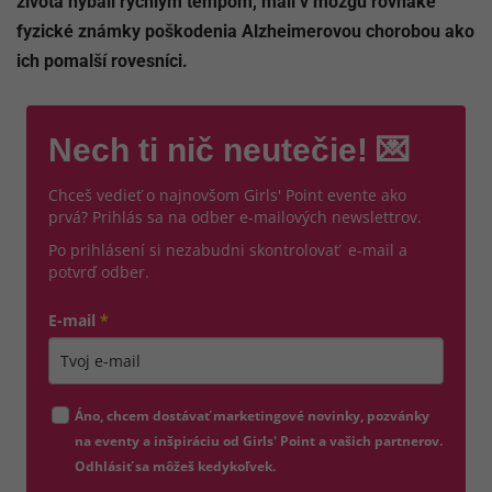
života hýbali rýchlym tempom, mali v mozgu rovnaké
fyzické známky poškodenia Alzheimerovou chorobou ako
ich pomalší rovesníci.
Nech ti nič neutečie! 💌
Chceš vedieť o najnovšom Girls' Point evente ako
prvá? Prihlás sa na odber e-mailových newslettrov.
Po prihlásení si nezabudni skontrolovať e-mail a
potvrď odber.
E-mail
*
Zadajte platnú e-mailovú adresu
Áno, chcem dostávať marketingové novinky, pozvánky
na eventy a inšpiráciu od Girls' Point a vašich partnerov.
Odhlásiť sa môžeš kedykoľvek.