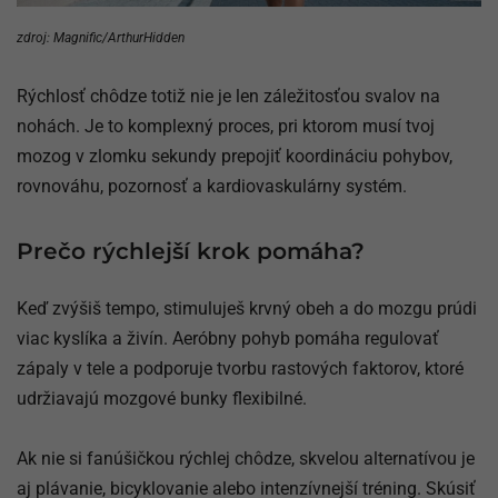
zdroj: Magnific/ArthurHidden
Rýchlosť chôdze totiž nie je len záležitosťou svalov na
nohách. Je to komplexný proces, pri ktorom musí tvoj
mozog v zlomku sekundy prepojiť koordináciu pohybov,
rovnováhu, pozornosť a kardiovaskulárny systém.
Prečo rýchlejší krok pomáha?
Keď zvýšiš tempo, stimuluješ krvný obeh a do mozgu prúdi
viac kyslíka a živín. Aeróbny pohyb pomáha regulovať
zápaly v tele a podporuje tvorbu rastových faktorov, ktoré
udržiavajú mozgové bunky flexibilné.
Ak nie si fanúšičkou rýchlej chôdze, skvelou alternatívou je
aj plávanie, bicyklovanie alebo intenzívnejší tréning. Skúsiť