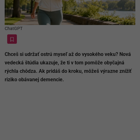
ChatGPT
Chceš si udržať ostrú myseľ až do vysokého veku? Nová
vedecká štúdia ukazuje, že ti v tom pomôže obyčajná
rýchla chôdza. Ak pridáš do kroku, môžeš výrazne znížiť
riziko obávanej demencie.