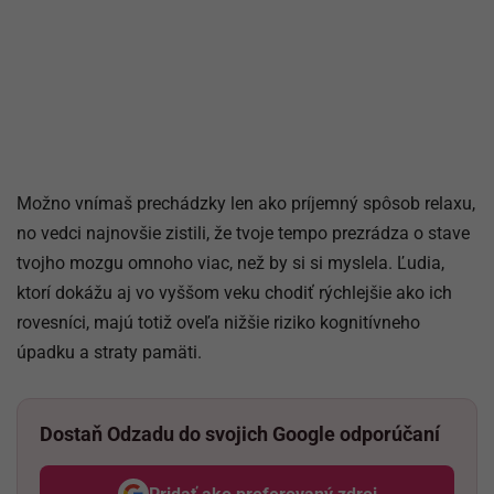
Možno vnímaš prechádzky len ako príjemný spôsob relaxu,
no vedci najnovšie zistili, že tvoje tempo prezrádza o stave
tvojho mozgu omnoho viac, než by si si myslela. Ľudia,
ktorí dokážu aj vo vyššom veku chodiť rýchlejšie ako ich
rovesníci, majú totiž oveľa nižšie riziko kognitívneho
úpadku a straty pamäti.
Dostaň Odzadu do svojich Google odporúčaní