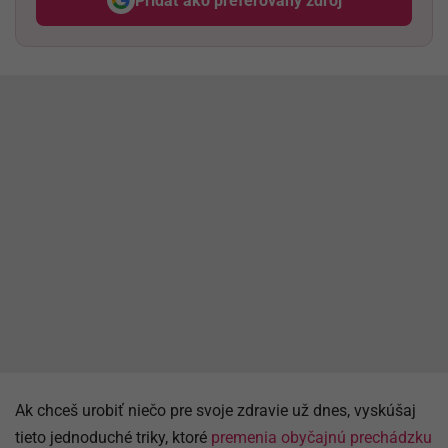
Pridať ako preferovaný zdroj
Odzadu, odkaz sa otvorí v nov
Ak chceš urobiť niečo pre svoje zdravie už dnes, vyskúšaj
tieto jednoduché triky, ktoré
premenia obyčajnú prechádzku