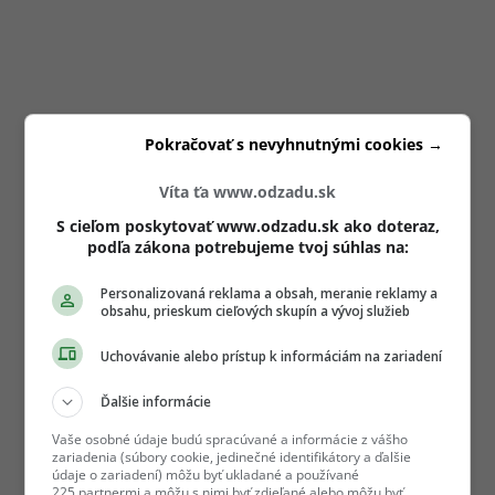
Pokračovať s nevyhnutnými cookies →
Víta ťa www.odzadu.sk
S cieľom poskytovať www.odzadu.sk ako doteraz,
podľa zákona potrebujeme tvoj súhlas na:
Personalizovaná reklama a obsah, meranie reklamy a
obsahu, prieskum cieľových skupín a vývoj služieb
Uchovávanie alebo prístup k informáciám na zariadení
Ďalšie informácie
Vaše osobné údaje budú spracúvané a informácie z vášho
zariadenia (súbory cookie, jedinečné identifikátory a ďalšie
údaje o zariadení) môžu byť ukladané a používané
225 partnermi a môžu s nimi byť zdieľané alebo môžu byť