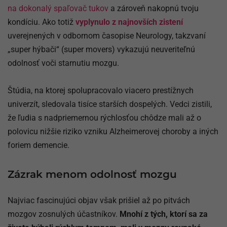
na dokonalý spaľovač tukov
a zároveň nakopnú tvoju
kondíciu. Ako totiž
vyplynulo z najnovších zistení
uverejnených v odbornom časopise Neurology, takzvaní
„super hýbači“ (super movers) vykazujú neuveriteľnú
odolnosť voči starnutiu mozgu.
Štúdia, na ktorej spolupracovalo viacero prestížnych
univerzít, sledovala tisíce starších dospelých. Vedci zistili,
že ľudia s nadpriemernou rýchlosťou chôdze mali až o
polovicu nižšie riziko vzniku Alzheimerovej choroby a iných
foriem demencie.
Zázrak menom odolnosť mozgu
Najviac fascinujúci objav však prišiel až po pitvách
mozgov zosnulých účastníkov.
Mnohí z tých, ktorí sa za