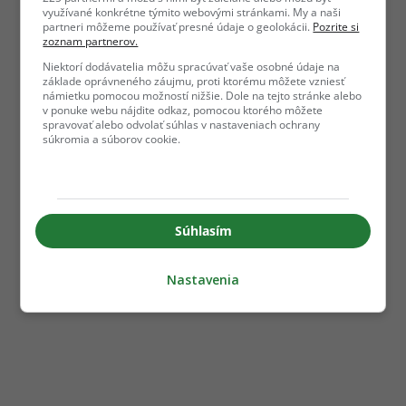
využívané konkrétne týmito webovými stránkami. My a naši
partneri môžeme používať presné údaje o geolokácii.
Pozrite si
zoznam partnerov.
Niektorí dodávatelia môžu spracúvať vaše osobné údaje na
základe oprávneného záujmu, proti ktorému môžete vzniesť
námietku pomocou možností nižšie. Dole na tejto stránke alebo
v ponuke webu nájdite odkaz, pomocou ktorého môžete
spravovať alebo odvolať súhlas v nastaveniach ochrany
súkromia a súborov cookie.
Súhlasím
Nastavenia