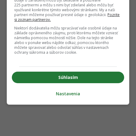
údaje o zariadení) môžu byť ukladané a používané
225 partnermi a môžu s nimi byť zdieľané alebo môžu byť
využívané konkrétne týmito webovými stránkami. My a naši
partneri môžeme používať presné údaje o geolokácii.
Pozrite
si zoznam partnerov.
Niektorí dodávatelia môžu spracúvať vaše osobné údaje na
základe oprávneného záujmu, proti ktorému môžete vzniesť
námietku pomocou možností nižšie. Dole na tejto stránke
alebo v ponuke webu nájdite odkaz, pomocou ktorého
môžete spravovať alebo odvolať súhlas v nastaveniach
ochrany súkromia a súborov cookie.
Súhlasím
Nastavenia