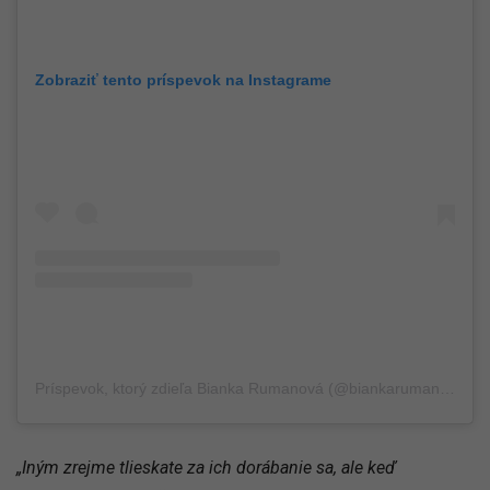
Zobraziť tento príspevok na Instagrame
Príspevok, ktorý zdieľa Bianka Rumanová (@biankarumanova)
„Iným zrejme tlieskate za ich dorábanie sa, ale keď