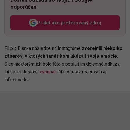
odporúčaní
Pridať ako preferovaný zdroj
Odzadu, odkaz sa otvorí v n
Filip a Bianka následne na Instagrame
zverejnili niekoľko
záberov, v ktorých fanúšikom ukázali svoje emócie
.
Síce niektorým ich bolo ľúto a poslali im dojemné odkazy,
iní sa im doslova
vysmiali
. Na to teraz reagovala aj
influencerka.