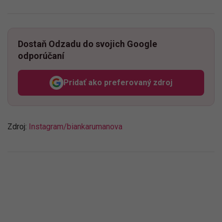
Dostaň Odzadu do svojich Google
odporúčaní
Pridať ako preferovaný zdroj
Odzadu, odkaz sa otvorí v n
Zdroj:
Instagram/biankarumanova