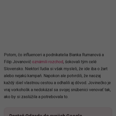
Potom, čo influenceri a podnikatelia Bianka Rumanová a
Filip Jovanovič
oznámili rozchod
, šokovali tým celé
Slovensko. Niektorí ľudia si však mysleli, že ide iba o žart
alebo nejakú kampaň. Napokon ale potvrdili, že naozaj
každý išiel vlastnou cestou a odhalili aj dôvod. Jovinečko je
vraj vorkoholik a nedokázal sa svojej snúbenici venovať tak,
ako by si zaslúžila a potrebovala to.
Dostaň Odzadu do svojich Google