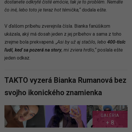
dostanete odkryté čisté emócie, tak je to problém. Nemáte
čo iné, lebo toto je teraz hot témička,“
dodala ešte.
V ďalšom príbehu zverejnila čísla. Bianka fanúšikom
ukázala, aký má dosah jeden z jej príbehov a sama z toho
zrejme bola prekvapená.
„Asi by už aj stačilo, lebo
400-tisíc
ľudí, keď sa pozerá na story
, mi zviera hrdlo,“
poslala ešte
jeden odkaz.
TAKTO vyzerá Bianka Rumanová bez
svojho ikonického znamienka
GALÉRIA
+ 8