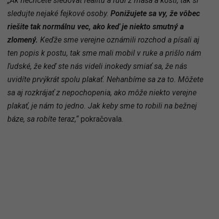
„Ak nechcete sledovať realitu a ľudí z mäsa a kostí, tak si
sledujte nejaké fejkové osoby.
Ponižujete sa vy, že vôbec
riešite tak normálnu vec, ako keď je niekto smutný a
zlomený.
Keďže sme verejne oznámili rozchod a písali aj
ten popis k postu, tak sme mali mobil v ruke a prišlo nám
ľudské, že keď ste nás videli inokedy smiať sa, že nás
uvidíte prvýkrát spolu plakať. Nehanbíme sa za to. Môžete
sa aj rozkrájať z nepochopenia, ako môže niekto verejne
plakať, je nám to jedno. Jak keby sme to robili na bežnej
báze, sa robíte teraz,“
pokračovala.