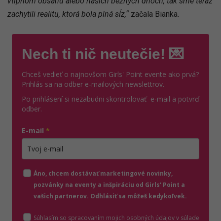
vtipnom obsahu alebo našich bežných dňoch, tak sme teraz
zachytili realitu, ktorá bola plná sĺz,“
začala Bianka.
Nech ti nič neutečie! 💌
Chceš vedieť o najnovšom Girls' Point evente ako prvá?
Prihlás sa na odber e-mailových newslettrov.
Po prihlásení si nezabudni skontrolovať e-mail a potvrď
odber.
E-mail
*
Zadajte platnú e-mailovú adresu
Áno, chcem dostávať marketingové novinky,
pozvánky na eventy a inšpiráciu od Girls' Point a
vašich partnerov. Odhlásiť sa môžeš kedykoľvek.
Súhlasím so spracovaním mojich osobných údajov v súlade