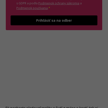
(otvorí sa v novom o
s GDPR a podľa
Podmienok ochrany súkromia
a
(otvorí sa v novom okne)
Podmienok používania
.
*
Odošle
Prihlásiť sa na odber