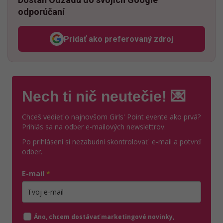
odporúčaní
Pridať ako preferovaný zdroj
Odzadu, odkaz sa otvorí v n
Nech ti nič neutečie! 💌
Chceš vedieť o najnovšom Girls' Point evente ako prvá?
Prihlás sa na odber e-mailových newslettrov.
Po prihlásení si nezabudni skontrolovať e-mail a potvrď
odber.
E-mail
*
Zadajte platnú e-mailovú adresu
Áno, chcem dostávať marketingové novinky,