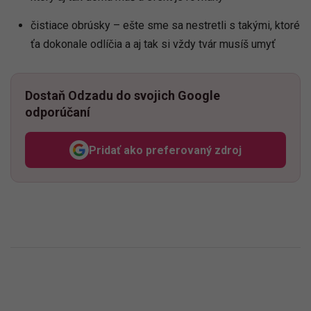
čistiace obrúsky – ešte sme sa nestretli s takými, ktoré
ťa dokonale odlíčia a aj tak si vždy tvár musíš umyť
Dostaň Odzadu do svojich Google
odporúčaní
Pridať ako preferovaný zdroj
Odzadu, odkaz sa otvorí v n