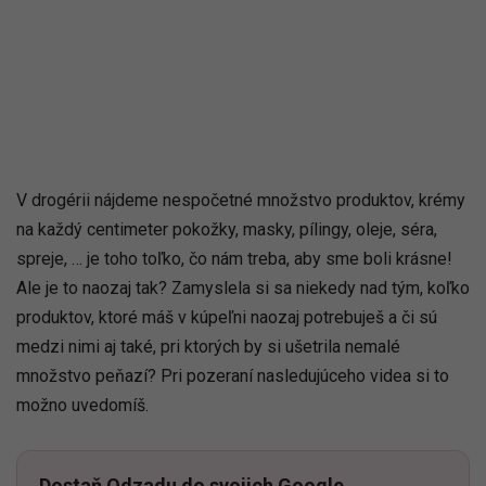
V drogérii nájdeme nespočetné množstvo produktov, krémy
na každý centimeter pokožky, masky, pílingy, oleje, séra,
spreje, … je toho toľko, čo nám treba, aby sme boli krásne!
Ale je to naozaj tak? Zamyslela si sa niekedy nad tým, koľko
produktov, ktoré máš v kúpeľni naozaj potrebuješ a či sú
medzi nimi aj také, pri ktorých by si ušetrila nemalé
množstvo peňazí? Pri pozeraní nasledujúceho videa si to
možno uvedomíš.
Dostaň Odzadu do svojich Google