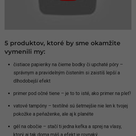
5 produktov, ktoré by sme okamžite
vymenili my:
čistiace papieriky na čierne bodky či upchaté póry –
správnym a pravidelným čistením si zaistíš lepší a
dlhodobejší efekt
primer pod očné tiene – je to to isté, ako primer na pleť!
vatové tampóny – textilné sú šetrnejšie nie len k tvojej
pokožke a peňaženke, ale aj k planéte
gél na obočie – stačí ti jedna kefka a sprej na vlasy,
ktorý aj tak doma máš a efekt je rovnaký