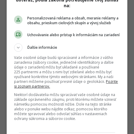
na:
Personalizovaná reklama a obsah, meranie reklamy a
obsahu, prieskum cieľových skupín a vývoj služieb
Uchovávanie alebo prístup k informáciám na zariadení
Ďalšie informácie
Vaše osobné údaje budú spracúvané a informácie z vášho
zariadenia (súbory cookie, jedinečné identifikátory a ďalšie
údaje o zariadení) môžu byť ukladané a používané
225 partnermi a môžu s nimi byť zdieľané alebo môžu byť
využívané konkrétne týmito webovými stránkami. My a naši
partneri môžeme používať presné údaje o geolokácii.
Pozrite
si zoznam partnerov.
Niektorí dodávatelia môžu spracúvať vaše osobné údaje na
základe oprávneného záujmu, proti ktorému môžete vzniesť
námietku pomocou možností nižšie. Dole na tejto stránke
alebo v ponuke webu nájdite odkaz, pomocou ktorého
môžete spravovať alebo odvolať súhlas v nastaveniach
ochrany súkromia a súborov cookie.