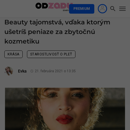
PREMIUM
Beauty tajomstvá, vďaka ktorým
ušetríš peniaze za zbytočnú
kozmetiku
KRÁSA
STAROSTLIVOSŤ O PLEŤ
Evka
21. februára 2021 o 13:35