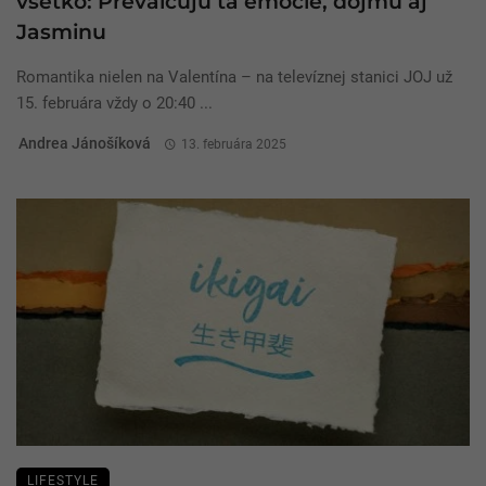
všetko: Prevalcujú ťa emócie, dojmú aj
Jasminu
Romantika nielen na Valentína – na televíznej stanici JOJ už
15. februára vždy o 20:40 ...
Andrea Jánošíková
13. februára 2025
LIFESTYLE