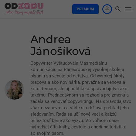
PREMIUM
Andrea
Jánošíková
Copywriter Vyštudovala Masmediálnu
komunikáciu na Paneurópskej vysokej škole a
písaniu sa venuje od detstva. Od vysokej školy
pracovala ako novinárka, prevažne sa venovala
krimi témam, ale aj politike a spravodajstvu ako
takému. Prednedávnom sa rozhodla pre zmenu a
začala sa venovať copywritingu. Na spravodajstvo
však nezanevrela a stále si udržiava prehľad jeho
sledovaním. Rada sa učí nové veci a každú
príležitosť berie ako výzvu. Vo voľnom čase
najradšej číta knihy, cestuje a chodí na turistiku
so svojím psom.