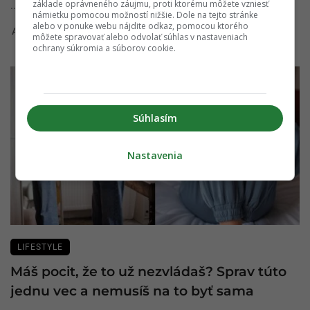
základe oprávneného záujmu, proti ktorému môžete vzniesť
...
námietku pomocou možností nižšie. Dole na tejto stránke
alebo v ponuke webu nájdite odkaz, pomocou ktorého
Andrea Jánošíková
25. februára 2025
môžete spravovať alebo odvolať súhlas v nastaveniach
ochrany súkromia a súborov cookie.
Súhlasím
Nastavenia
LIFESTYLE
Máš pocit, že to už nezvládaš? Sprav túto
jednu vec a nemusíš na to byť sama