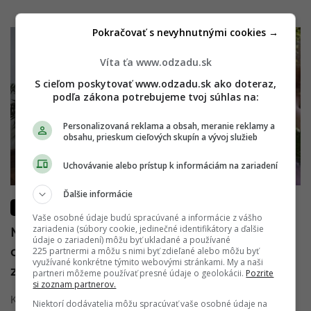
Pokračovať s nevyhnutnými cookies →
Víta ťa www.odzadu.sk
S cieľom poskytovať www.odzadu.sk ako doteraz,
podľa zákona potrebujeme tvoj súhlas na:
Personalizovaná reklama a obsah, meranie reklamy a
obsahu, prieskum cieľových skupín a vývoj služieb
Uchovávanie alebo prístup k informáciám na zariadení
Ďalšie informácie
LIFESTYLE
Vaše osobné údaje budú spracúvané a informácie z vášho
zariadenia (súbory cookie, jedinečné identifikátory a ďalšie
Máš nízke sebavedomie alebo ti chýba
údaje o zariadení) môžu byť ukladané a používané
odvaha? Vyplň anonymný formulár a
225 partnermi a môžu s nimi byť zdieľané alebo môžu byť
využívané konkrétne týmito webovými stránkami. My a naši
zdôver sa odborníkovi
partneri môžeme používať presné údaje o geolokácii.
Pozrite
si zoznam partnerov.
Každá z nás má dni, keď sa cíti na dne – niekedy si ani nevieš
Niektorí dodávatelia môžu spracúvať vaše osobné údaje na