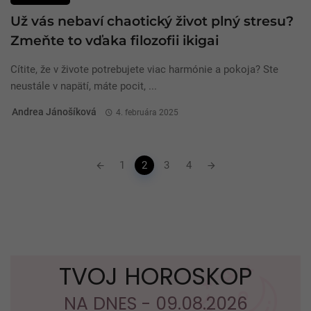
Už vás nebaví chaotický život plný stresu?
Zmeňte to vďaka filozofii ikigai
Cítite, že v živote potrebujete viac harmónie a pokoja? Ste
neustále v napätí, máte pocit, ...
Andrea Jánošíková
4. februára 2025
Posts
1
2
3
4
navigation
TVOJ HOROSKOP
NA DNES - 09.08.2026