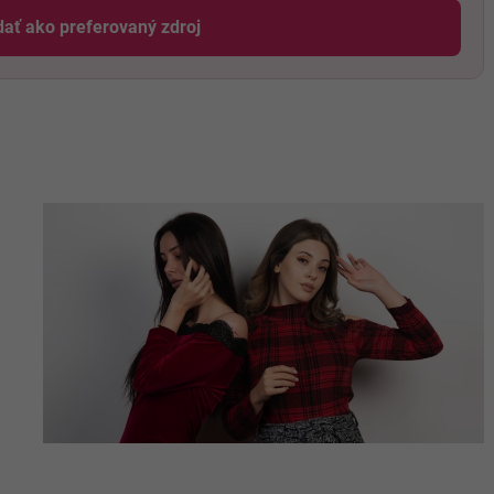
dať ako preferovaný zdroj
Odzadu, odkaz sa otvorí v novom okne