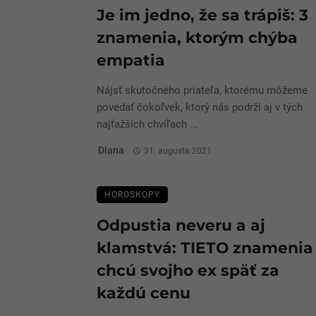
Je im jedno, že sa trápiš: 3
znamenia, ktorým chýba
empatia
Nájsť skutočného priateľa, ktorému môžeme
povedať čokoľvek, ktorý nás podrží aj v tých
najťažších chvíľach ...
Diana
31. augusta 2021
HOROSKOPY
Odpustia neveru a aj
klamstvá: TIETO znamenia
chcú svojho ex späť za
každú cenu