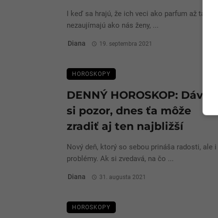
I keď sa hrajú, že ich veci ako parfum až tak
nezaujímajú ako nás ženy, ...
Diana
19. septembra 2021
HOROSKOPY
DENNÝ HOROSKOP: Dávaj
si pozor, dnes ťa môže
zradiť aj ten najbližší
Nový deň, ktorý so sebou prináša radosti, ale i
problémy. Ak si zvedavá, na čo ...
Diana
31. augusta 2021
HOROSKOPY