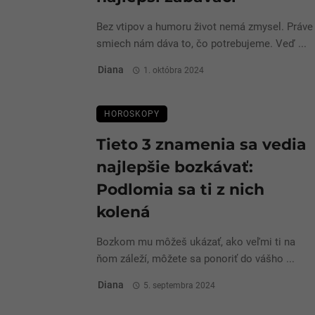
Bez vtipov a humoru život nemá zmysel. Práve
smiech nám dáva to, čo potrebujeme. Veď ...
Diana
1. októbra 2024
HOROSKOPY
Tieto 3 znamenia sa vedia
najlepšie bozkávať:
Podlomia sa ti z nich
kolená
Bozkom mu môžeš ukázať, ako veľmi ti na
ňom záleží, môžete sa ponoriť do vášho ...
Diana
5. septembra 2024