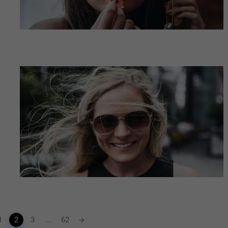
1
2
3
...
62