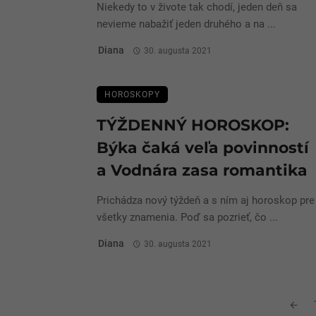
Niekedy to v živote tak chodí, jeden deň sa
nevieme nabažiť jeden druhého a na ...
Diana
30. augusta 2021
HOROSKOPY
TÝŽDENNÝ HOROSKOP:
Býka čaká veľa povinností
a Vodnára zasa romantika
Prichádza nový týždeň a s ním aj horoskop pre
všetky znamenia. Poď sa pozrieť, čo ...
Diana
30. augusta 2021
Posts
navigation