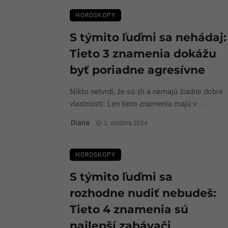
HOROSKOPY
S týmito ľuďmi sa nehádaj:
Tieto 3 znamenia dokážu
byť poriadne agresívne
Nikto netvrdí, že sú zlí a nemajú žiadne dobré
vlastnosti. Len tieto znamenia majú v ...
Diana
3. októbra 2024
HOROSKOPY
S týmito ľuďmi sa
rozhodne nudiť nebudeš:
Tieto 4 znamenia sú
najlepší zabávači