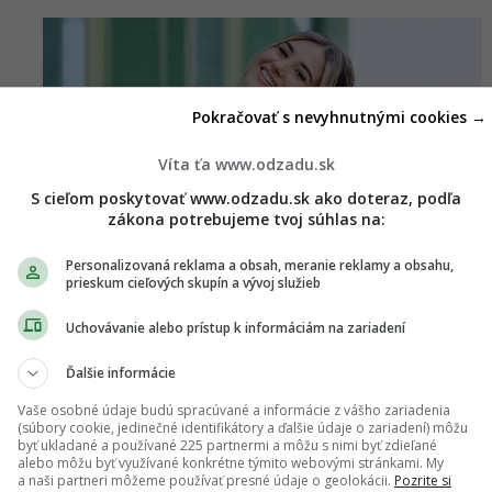
Pokračovať s nevyhnutnými cookies →
Víta ťa www.odzadu.sk
S cieľom poskytovať www.odzadu.sk ako doteraz, podľa
zákona potrebujeme tvoj súhlas na:
Personalizovaná reklama a obsah, meranie reklamy a obsahu,
prieskum cieľových skupín a vývoj služieb
Uchovávanie alebo prístup k informáciám na zariadení
Ďalšie informácie
Vaše osobné údaje budú spracúvané a informácie z vášho zariadenia
(súbory cookie, jedinečné identifikátory a ďalšie údaje o zariadení) môžu
byť ukladané a používané 225 partnermi a môžu s nimi byť zdieľané
alebo môžu byť využívané konkrétne týmito webovými stránkami. My
a naši partneri môžeme používať presné údaje o geolokácii.
Pozrite si