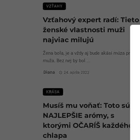
VZŤAHY
Vzťahový expert radí: Tieto
ženské vlastnosti muži
najviac milujú
Žena bola, je a vždy aj bude akási múza pre
muža. Bez nej by bol ...
Diana
24. apríla 2022
KRÁSA
Musíš mu voňať: Toto sú
NAJLEPŠIE arómy, s
ktorými OČARÍŠ každého
chlapa