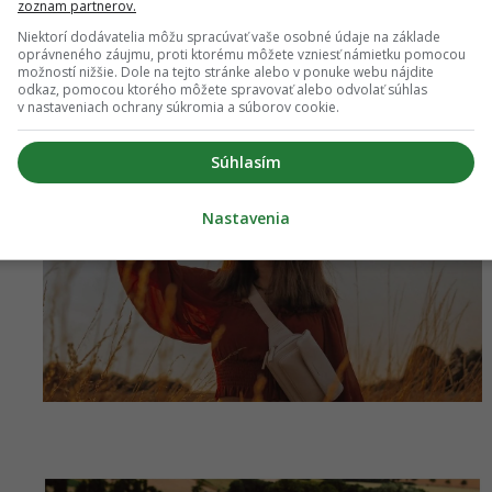
zoznam partnerov.
Niektorí dodávatelia môžu spracúvať vaše osobné údaje na základe
oprávneného záujmu, proti ktorému môžete vzniesť námietku pomocou
možností nižšie. Dole na tejto stránke alebo v ponuke webu nájdite
odkaz, pomocou ktorého môžete spravovať alebo odvolať súhlas
v nastaveniach ochrany súkromia a súborov cookie.
Súhlasím
Nastavenia