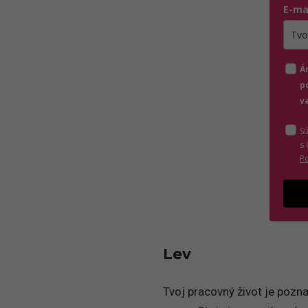
E-ma
Zada
Á
p
v
S
s
P
Lev
Tvoj pracovný život je pozn