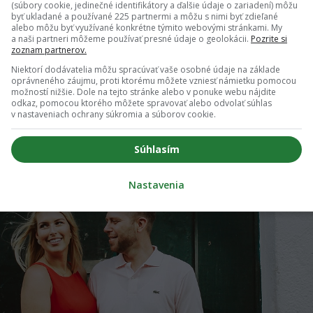
 centre každého diania, pozeraj sa len z diaľky a keď tvoj ko
(súbory cookie, jedinečné identifikátory a ďalšie údaje o zariadení) môžu
byť ukladané a používané 225 partnermi a môžu s nimi byť zdieľané
om podaj pomocnú ruku. Za iných okolností sa drž v úzadí a
alebo môžu byť využívané konkrétne týmito webovými stránkami. My
a naši partneri môžeme používať presné údaje o geolokácii.
Pozrite si
zoznam partnerov.
Niektorí dodávatelia môžu spracúvať vaše osobné údaje na základe
ajú. Ak si nezadaná, ku koncu týždňa ťa čaká flirt, z ktorého 
oprávneného záujmu, proti ktorému môžete vzniesť námietku pomocou
možností nižšie. Dole na tejto stránke alebo v ponuke webu nájdite
esne ten typ muža, ktorý ťa privedie do šialenstva, budeš si 
odkaz, pomocou ktorého môžete spravovať alebo odvolať súhlas
v nastaveniach ochrany súkromia a súborov cookie.
Súhlasím
Nastavenia