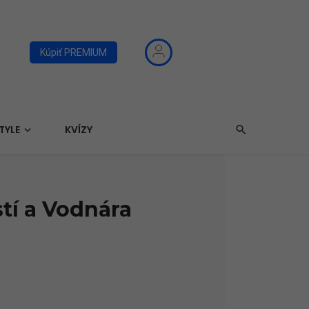
Kúpiť PREMIUM
TYLE
KVÍZY
í a Vodnára