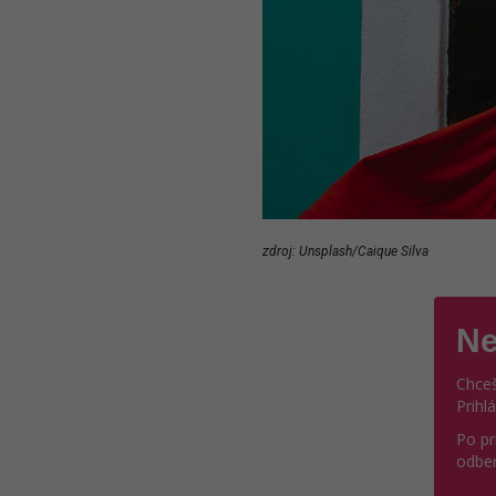
zdroj: Unsplash/Caique Silva
Ne
Chceš
Prihl
Po pr
odber