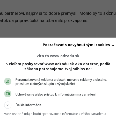
 partnerovi, najprv si to dobre premysli. Mohlo by to skĺznu
atok sa priprav, čaká na teba milé prekvapenie.
Pokračovať s nevyhnutnými cookies →
Víta ťa www.odzadu.sk
té, stačí, ak budeš pokračovať v takom nasadení, aké si mal
S cieľom poskytovať www.odzadu.sk ako doteraz, podľa
 kolegov budú potrebovať pomoc, neotáčaj sa im chrbtom.
zákona potrebujeme tvoj súhlas na:
ncu stretnúť človeka, pri ktorom sa ti rozbúši srdce. Užívaj s
Personalizovaná reklama a obsah, meranie reklamy a obsahu,
prieskum cieľových skupín a vývoj služieb
dosť náročné obdobie, kedy ti v láske veľmi neprialo.
Uchovávanie alebo prístup k informáciám na zariadení
Ďalšie informácie
Vaše osobné údaje budú spracúvané a informácie z vášho zariadenia