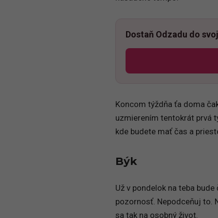
Dostaň Odzadu do svoj
Koncom týždňa ťa doma čaká
uzmierením tentokrát prvá ty
kde budete mať čas a priesto
Býk
Už v pondelok na teba bude č
pozornosť. Nepodceňuj to. N
sa tak na osobný život.