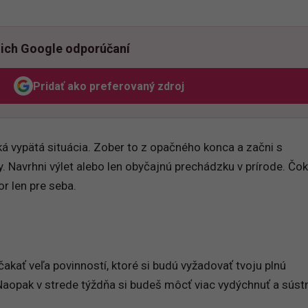
ich Google odporúčaní
Pridať ako preferovaný zdroj
Odzadu, odkaz sa otvorí v novom okne
 vypätá situácia. Zober to z opačného konca a začni s
. Navrhni výlet alebo len obyčajnú prechádzku v prírode. Čok
r len pre seba.
akať veľa povinností, ktoré si budú vyžadovať tvoju plnú
aopak v strede týždňa si budeš môcť viac vydýchnuť a sústr