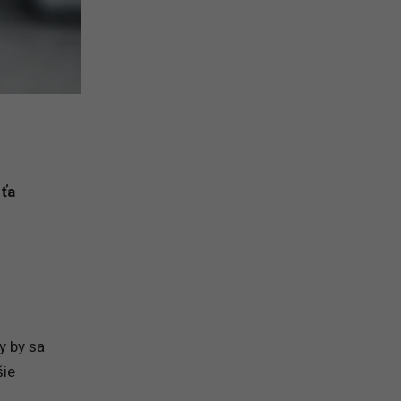
 ťa
y by sa
šie