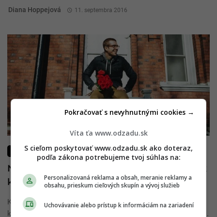
Diana Hoppejová
11. septembra 2016
Pokračovať s nevyhnutnými cookies →
Víta ťa www.odzadu.sk
S cieľom poskytovať www.odzadu.sk ako doteraz,
LIFESTYLE
podľa zákona potrebujeme tvoj súhlas na:
Najoriginálnejší a najromantickejší darček
Personalizovaná reklama a obsah, meranie reklamy a
k meninám
obsahu, prieskum cieľových skupín a vývoj služieb
Každá z nás túži po originálnom a romantickom priateľovi,
Uchovávanie alebo prístup k informáciám na zariadení
ktorý vymyslí niečo, čo nás prekvapí, poteší a nadchne…Tiež ...