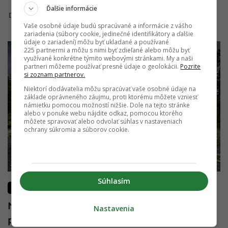
Ďalšie informácie
Diana Hoppejová
7. septembra 2016
Vaše osobné údaje budú spracúvané a informácie z vášho
zariadenia (súbory cookie, jedinečné identifikátory a ďalšie
údaje o zariadení) môžu byť ukladané a používané
225 partnermi a môžu s nimi byť zdieľané alebo môžu byť
využívané konkrétne týmito webovými stránkami. My a naši
partneri môžeme používať presné údaje o geolokácii.
Pozrite
si zoznam partnerov.
Niektorí dodávatelia môžu spracúvať vaše osobné údaje na
základe oprávneného záujmu, proti ktorému môžete vzniesť
námietku pomocou možností nižšie. Dole na tejto stránke
alebo v ponuke webu nájdite odkaz, pomocou ktorého
môžete spravovať alebo odvolať súhlas v nastaveniach
ochrany súkromia a súborov cookie.
Súhlasím
LIFESTYLE
Najromantickejšie miesta na výlet pre
Nastavenia
páry