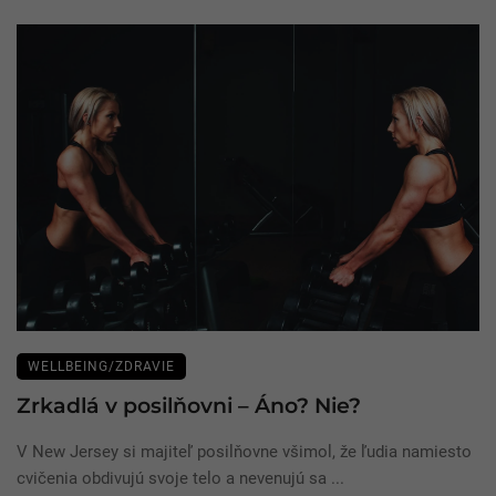
WELLBEING/ZDRAVIE
Zrkadlá v posilňovni – Áno? Nie?
V New Jersey si majiteľ posilňovne všimol, že ľudia namiesto
cvičenia obdivujú svoje telo a nevenujú sa ...