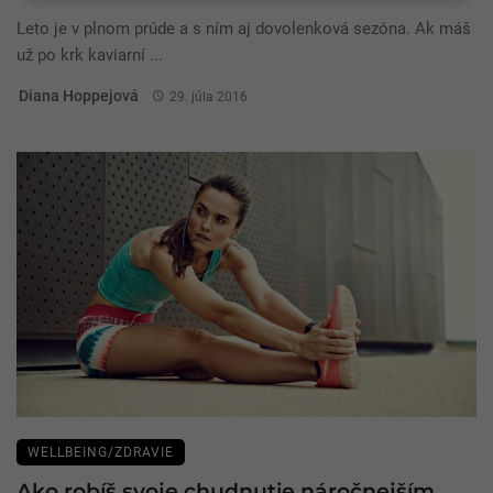
Leto je v plnom prúde a s ním aj dovolenková sezóna. Ak máš
už po krk kaviarní ...
Diana Hoppejová
29. júla 2016
WELLBEING/ZDRAVIE
Ako robíš svoje chudnutie náročnejším