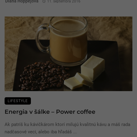
Diana Hoppejová
11. septembra 2016
LIFESTYLE
Energia v šálke – Power coffee
Ak patríš ku kávičkárom ktorí milujú kvalitnú kávu a máš rada
nadčasové veci, alebo iba hľadáš ...