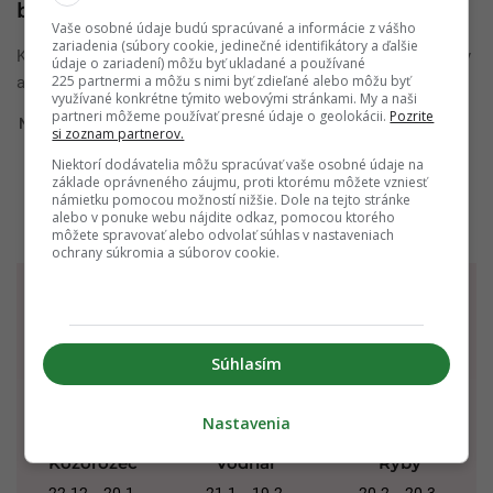
blogerky a modelky nakupujú práve tam!
Vaše osobné údaje budú spracúvané a informácie z vášho
zariadenia (súbory cookie, jedinečné identifikátory a ďalšie
Každá jedna z nás túži byť výnimočná, viditeľná a iná. Obchody
údaje o zariadení) môžu byť ukladané a používané
225 partnermi a môžu s nimi byť zdieľané alebo môžu byť
a rôzne svetové či domáce značky nám ...
využívané konkrétne týmito webovými stránkami. My a naši
partneri môžeme používať presné údaje o geolokácii.
Pozrite
Nikoleta Kottešová
15. apríla 2016
si zoznam partnerov.
Niektorí dodávatelia môžu spracúvať vaše osobné údaje na
základe oprávneného záujmu, proti ktorému môžete vzniesť
námietku pomocou možností nižšie. Dole na tejto stránke
alebo v ponuke webu nájdite odkaz, pomocou ktorého
môžete spravovať alebo odvolať súhlas v nastaveniach
ochrany súkromia a súborov cookie.
TVOJ HOROSKOP
NA DNES - 08.08.2026
Súhlasím
Nastavenia
Kozorožec
Vodnár
Ryby