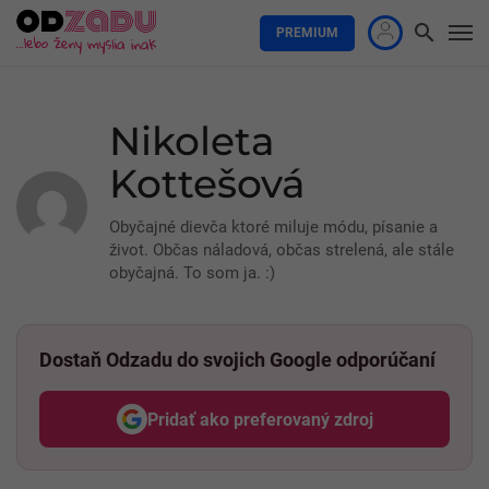
PREMIUM
Nikoleta
Kottešová
Obyčajné dievča ktoré miluje módu, písanie a
život. Občas náladová, občas strelená, ale stále
obyčajná. To som ja. :)
Dostaň Odzadu do svojich Google odporúčaní
Pridať ako preferovaný zdroj
Odzadu, odkaz sa otvorí v nov