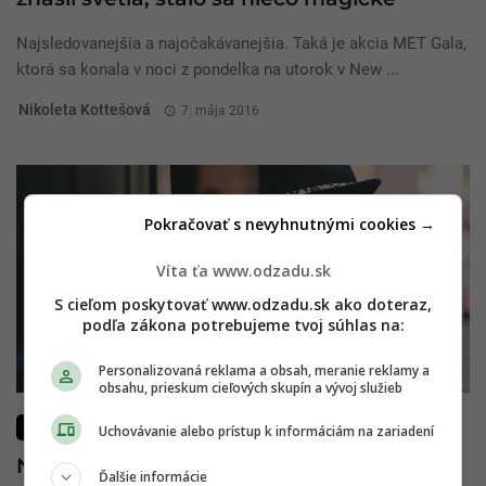
Najsledovanejšia a najočakávanejšia. Taká je akcia MET Gala,
ktorá sa konala v noci z pondelka na utorok v New ...
Nikoleta Kottešová
7. mája 2016
Pokračovať s nevyhnutnými cookies →
Víta ťa www.odzadu.sk
S cieľom poskytovať www.odzadu.sk ako doteraz,
podľa zákona potrebujeme tvoj súhlas na:
Personalizovaná reklama a obsah, meranie reklamy a
obsahu, prieskum cieľových skupín a vývoj služieb
MÓDA
Uchovávanie alebo prístup k informáciám na zariadení
Nepodceňuj Second handy: Slovenské
Ďalšie informácie