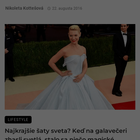
Nikoleta Kottešová
22. augusta 2016
LIFESTYLE
Najkrajšie šaty sveta? Keď na galavečeri
zhasli svetlá, stalo sa niečo magické