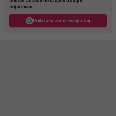
Dostaň Odzadu do svojich Google
odporúčaní
Pridať ako preferovaný zdroj
Odzadu, odkaz sa otvorí v n