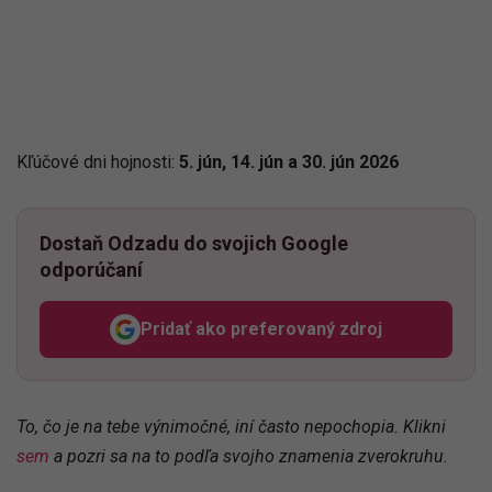
Kľúčové dni hojnosti:
5. jún, 14. jún a 30. jún 2026
Dostaň Odzadu do svojich Google
odporúčaní
Pridať ako preferovaný zdroj
Odzadu, odkaz sa otvorí v n
To, čo je na tebe výnimočné, iní často nepochopia. Klikni
sem
a pozri sa na to podľa svojho znamenia zverokruhu.