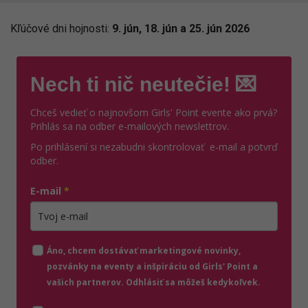
Kľúčové dni hojnosti:
9. jún, 18. jún a 25. jún 2026
Nech ti nič neutečie! 💌
Chceš vedieť o najnovšom Girls' Point evente ako prvá?
Prihlás sa na odber e-mailových newslettrov.
Po prihlásení si nezabudni skontrolovať e-mail a potvrď
odber.
E-mail
*
Zadajte platnú e-mailovú adresu
Áno, chcem dostávať marketingové novinky,
pozvánky na eventy a inšpiráciu od Girls' Point a
vašich partnerov. Odhlásiť sa môžeš kedykoľvek.