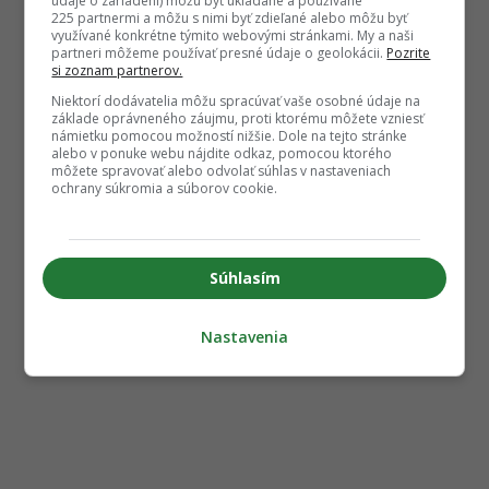
údaje o zariadení) môžu byť ukladané a používané
225 partnermi a môžu s nimi byť zdieľané alebo môžu byť
využívané konkrétne týmito webovými stránkami. My a naši
partneri môžeme používať presné údaje o geolokácii.
Pozrite
si zoznam partnerov.
Niektorí dodávatelia môžu spracúvať vaše osobné údaje na
základe oprávneného záujmu, proti ktorému môžete vzniesť
námietku pomocou možností nižšie. Dole na tejto stránke
alebo v ponuke webu nájdite odkaz, pomocou ktorého
môžete spravovať alebo odvolať súhlas v nastaveniach
ochrany súkromia a súborov cookie.
Súhlasím
Nastavenia