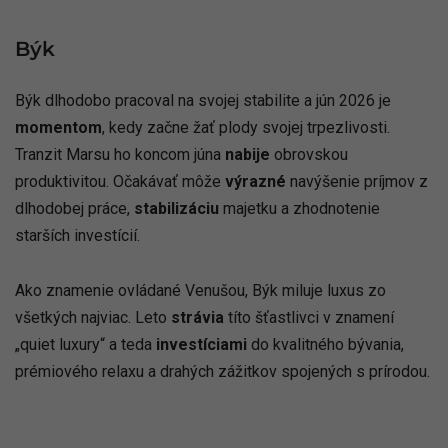
Býk
Býk dlhodobo pracoval na svojej stabilite a jún 2026 je
momentom
, kedy začne žať plody svojej trpezlivosti.
Tranzit Marsu ho koncom júna
nabije
obrovskou
produktivitou. Očakávať môže
výrazné
navýšenie príjmov z
dlhodobej práce,
stabilizáciu
majetku a zhodnotenie
starších investícií.
Ako znamenie ovládané Venušou, Býk miluje luxus zo
všetkých najviac. Leto
strávia
títo šťastlivci v znamení
„quiet luxury“ a teda
investíciami
do kvalitného bývania,
prémiového relaxu a drahých zážitkov spojených s prírodou.