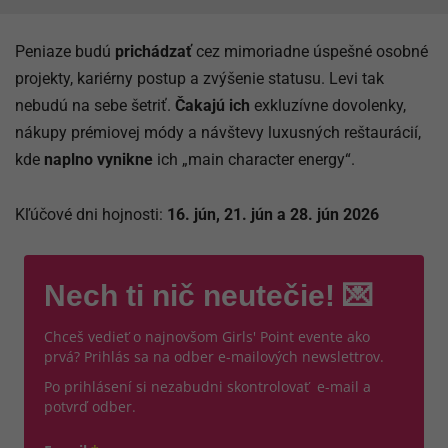
Peniaze budú
prichádzať
cez mimoriadne úspešné osobné
projekty, kariérny postup a zvýšenie statusu. Levi tak
nebudú na sebe šetriť.
Čakajú ich
exkluzívne dovolenky,
nákupy prémiovej módy a návštevy luxusných reštaurácií,
kde
naplno vynikne
ich „main character energy“.
Kľúčové dni hojnosti:
16. jún, 21. jún a 28. jún 2026
Nech ti nič neutečie! 💌
Chceš vedieť o najnovšom Girls' Point evente ako
prvá? Prihlás sa na odber e-mailových newslettrov.
Po prihlásení si nezabudni skontrolovať e-mail a
potvrď odber.