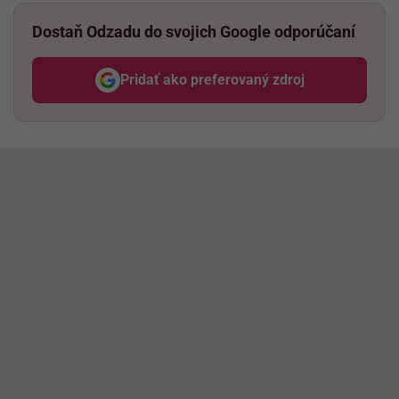
Dostaň Odzadu do svojich Google odporúčaní
Pridať ako preferovaný zdroj
Odzadu, odkaz sa otvorí v nov