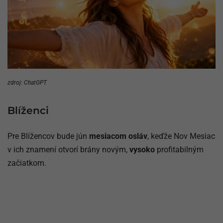
zdroj: ChatGPT
Blíženci
Pre Blížencov bude jún
mesiacom osláv
, keďže Nov Mesiac
v ich znamení otvorí brány novým,
vysoko
profitabilným
začiatkom.