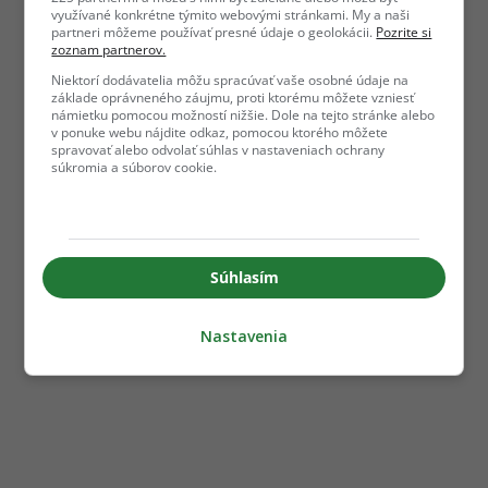
využívané konkrétne týmito webovými stránkami. My a naši
partneri môžeme používať presné údaje o geolokácii.
Pozrite si
zoznam partnerov.
Niektorí dodávatelia môžu spracúvať vaše osobné údaje na
základe oprávneného záujmu, proti ktorému môžete vzniesť
námietku pomocou možností nižšie. Dole na tejto stránke alebo
v ponuke webu nájdite odkaz, pomocou ktorého môžete
spravovať alebo odvolať súhlas v nastaveniach ochrany
súkromia a súborov cookie.
Súhlasím
Nastavenia