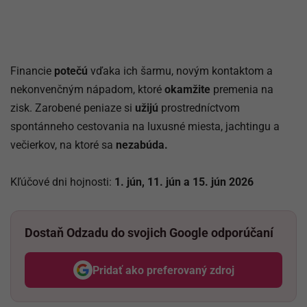
Financie
potečú
vďaka ich šarmu, novým kontaktom a
nekonvenčným nápadom, ktoré
okamžite
premenia na
zisk. Zarobené peniaze si
užijú
prostredníctvom
spontánneho cestovania na luxusné miesta, jachtingu a
večierkov, na ktoré sa
nezabúda.
Kľúčové dni hojnosti:
1. jún, 11. jún a 15. jún 2026
Dostaň Odzadu do svojich Google odporúčaní
Pridať ako preferovaný zdroj
Odzadu, odkaz sa otvorí v nov