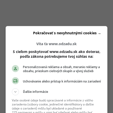
Pokračovať s nevyhnutnými cookies →
Víta ťa www.odzadu.sk
S cieľom poskytovať www.odzadu.sk ako doteraz,
podľa zákona potrebujeme tvoj súhlas na:
Personalizovaná reklama a obsah, meranie reklamy a
obsahu, prieskum cieľových skupín a vývoj služieb
Uchovávanie alebo prístup k informáciám na zariadení
Ďalšie informácie
Vaše osobné údaje budú spracúvané a informácie z vášho
zariadenia (súbory cookie, jedinečné identifikátory a ďalšie
údaje o zariadení) môžu byť ukladané a používané
225 partnermi a môžu s nimi byť zdieľané alebo môžu byť