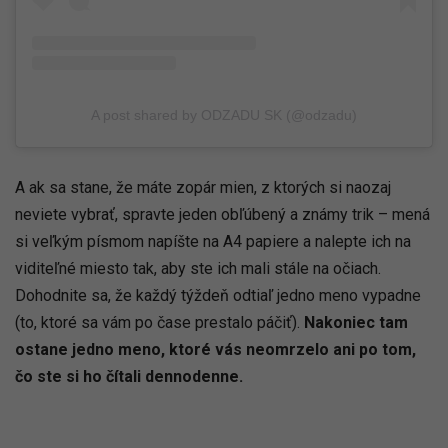
A post shared by ODZADU SK (@odzadu)
A ak sa stane, že máte zopár mien, z ktorých si naozaj
neviete vybrať, spravte jeden obľúbený a známy trik – mená
si veľkým písmom napíšte na A4 papiere a nalepte ich na
viditeľné miesto tak, aby ste ich mali stále na očiach.
Dohodnite sa, že každý týždeň odtiaľ jedno meno vypadne
(to, ktoré sa vám po čase prestalo páčiť).
Nakoniec tam
ostane jedno meno, ktoré vás neomrzelo ani po tom,
čo ste si ho čítali dennodenne.