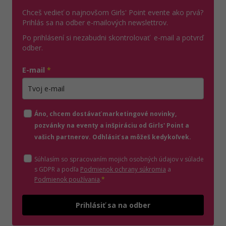
Chceš vedieť o najnovšom Girls' Point evente ako prvá?
Prihlás sa na odber e-mailových newslettrov.
Po prihlásení si nezabudni skontrolovať e-mail a potvrď
odber.
E-mail
*
Zadajte platnú e-mailovú adresu
Áno, chcem dostávať marketingové novinky,
pozvánky na eventy a inšpiráciu od Girls' Point a
vašich partnerov. Odhlásiť sa môžeš kedykoľvek.
Súhlasím so spracovaním mojich osobných údajov v súlade
(otvorí sa v novom o
s GDPR a podľa
Podmienok ochrany súkromia
a
(otvorí sa v novom okne)
Podmienok používania
.
*
Odošle
Prihlásiť sa na odber