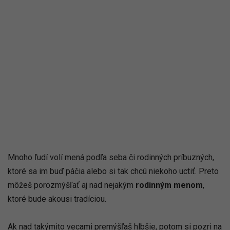
Mnoho ľudí volí mená podľa seba či rodinných príbuzných,
ktoré sa im buď páčia alebo si tak chcú niekoho uctiť. Preto
môžeš porozmýšľať aj nad nejakým
rodinným menom
,
ktoré bude akousi tradíciou.
Ak nad takýmito vecami premýšľaš hlbšie, potom si pozri na