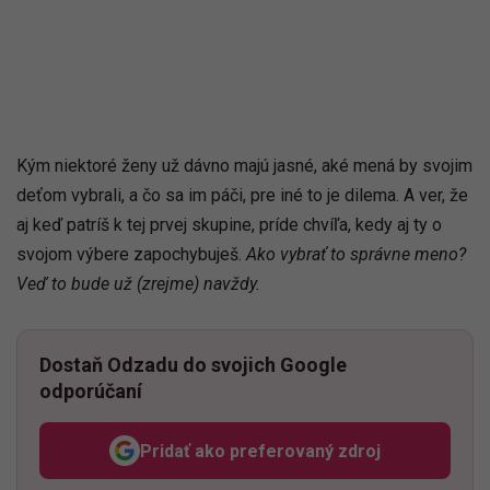
Kým niektoré ženy už dávno majú jasné, aké mená by svojim
deťom vybrali, a čo sa im páči, pre iné to je dilema. A ver, že
aj keď patríš k tej prvej skupine, príde chvíľa, kedy aj ty o
svojom výbere zapochybuješ.
Ako vybrať to správne meno?
Veď to bude už (zrejme) navždy.
Dostaň Odzadu do svojich Google
odporúčaní
Pridať ako preferovaný zdroj
Odzadu, odkaz sa otvorí v n