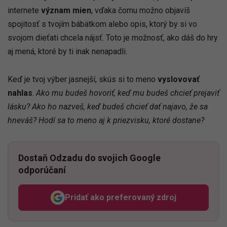
internete
význam mien
, vďaka čomu možno objavíš
spojitosť s tvojím bábätkom alebo opis, ktorý by si vo
svojom dieťati chcela nájsť. Toto je možnosť, ako dáš do hry
aj mená, ktoré by ti inak nenapadli.
Keď je tvoj výber jasnejší, skús si to meno
vyslovovať
nahlas
.
Ako mu budeš hovoriť, keď mu budeš chcieť prejaviť
lásku? Ako ho nazveš, keď budeš chcieť dať najavo, že sa
hneváš? Hodí sa to meno aj k priezvisku, ktoré dostane?
Dostaň Odzadu do svojich Google
odporúčaní
Pridať ako preferovaný zdroj
Odzadu, odkaz sa otvorí v n