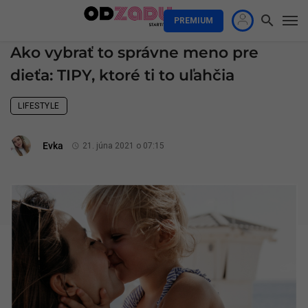
PREMIUM
Ako vybrať to správne meno pre
dieťa: TIPY, ktoré ti to uľahčia
LIFESTYLE
Evka
21. júna 2021 o 07:15