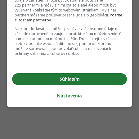
údaje o zariadení) môžu byť ukladané a používané
225 partnermi a môžu s nimi byť zdieľané alebo môžu byť
využívané konkrétne týmito webovými stránkami. My a naši
partneri môžeme používať presné údaje o geolokácii.
Pozrite
si zoznam partnerov.
Niektorí dodávatelia môžu spracúvať vaše osobné údaje na
základe oprávneného záujmu, proti ktorému môžete vzniesť
námietku pomocou možností nižšie. Dole na tejto stránke
alebo v ponuke webu nájdite odkaz, pomocou ktorého
môžete spravovať alebo odvolať súhlas v nastaveniach
ochrany súkromia a súborov cookie.
Súhlasím
Nastavenia