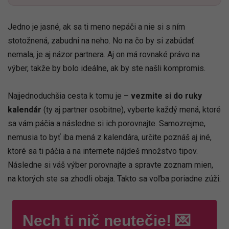
Jedno je jasné, ak sa ti meno nepáči a nie si s ním
stotožnená, zabudni na neho. No na čo by si zabúdať
nemala, je aj názor partnera. Aj on má rovnaké právo na
výber, takže by bolo ideálne, ak by ste našli kompromis.
Najjednoduchšia cesta k tomu je –
vezmite si do ruky
kalendár
(ty aj partner osobitne), vyberte každý mená, ktoré
sa vám páčia a následne si ich porovnajte. Samozrejme,
nemusia to byť iba mená z kalendára, určite poznáš aj iné,
ktoré sa ti páčia a na internete nájdeš množstvo tipov.
Následne si váš výber porovnajte a spravte zoznam mien,
na ktorých ste sa zhodli obaja. Takto sa voľba poriadne zúži.
Nech ti nič neutečie! 💌