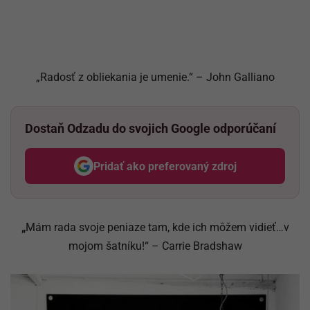
„Radosť z obliekania je umenie.“ – John Galliano
Dostaň Odzadu do svojich Google odporúčaní
Pridať ako preferovaný zdroj
Odzadu, odkaz sa otvorí v nov
„
Mám rada svoje peniaze tam, kde ich môžem vidieť…v
mojom šatníku!“ – Carrie Bradshaw