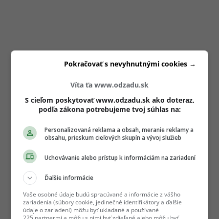
Pokračovať s nevyhnutnými cookies →
Víta ťa www.odzadu.sk
S cieľom poskytovať www.odzadu.sk ako doteraz,
podľa zákona potrebujeme tvoj súhlas na:
Personalizovaná reklama a obsah, meranie reklamy a
obsahu, prieskum cieľových skupín a vývoj služieb
Uchovávanie alebo prístup k informáciám na zariadení
Ďalšie informácie
Vaše osobné údaje budú spracúvané a informácie z vášho
zariadenia (súbory cookie, jedinečné identifikátory a ďalšie
údaje o zariadení) môžu byť ukladané a používané
225 partnermi a môžu s nimi byť zdieľané alebo môžu byť