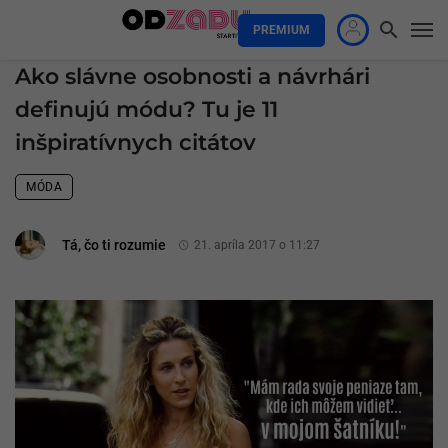
PREMIUM
Ako slávne osobnosti a návrhári
definujú módu? Tu je 11
inšpiratívnych citátov
MÓDA
Tá, čo ti rozumie
21. apríla 2017 o 11:27