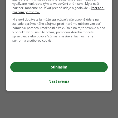
využívané konkrétne týmito webovými stránkami. My a naši
partneri môžeme používať presné údaje o geolokácii.
Pozrite si
zoznam partnerov.
Niektorí dodávatelia môžu spracúvať vaše osobné údaje na
základe oprávneného záujmu, proti ktorému môžete vzniesť
námietku pomocou možností nižšie. Dole na tejto stránke alebo
v ponuke webu nájdite odkaz, pomocou ktorého môžete
spravovať alebo odvolať súhlas v nastaveniach ochrany
súkromia a súborov cookie.
Súhlasím
Nastavenia