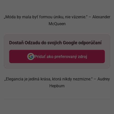
„Móda by mala byť formou úniku, nie väzenie.“ – Alexander
McQueen
Dostaň Odzadu do svojich Google odporúčaní
Pridať ako preferovaný zdroj
Odzadu, odkaz sa otvorí v nov
„Elegancia je jediná krása, ktorá nikdy nezmizne.“ – Audrey
Hepburn