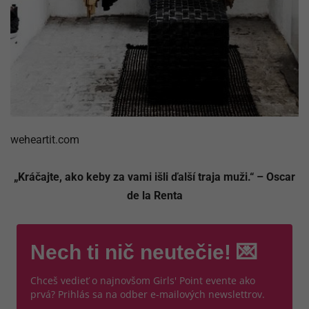
weheartit.com
„Kráčajte, ako keby za vami išli ďalší traja muži.“ – Oscar
de la Renta
Nech ti nič neutečie! 💌
Chceš vedieť o najnovšom Girls' Point evente ako
prvá? Prihlás sa na odber e-mailových newslettrov.