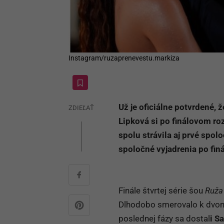
Instagram/ruzaprenevestu.markiza
Už je oficiálne potvrdené, ž
ZDIEĽAŤ
Lipková si po finálovom ro
spolu strávila aj prvé spo
spoločné vyjadrenia po finá
Finále štvrtej série šou
Ruža
Dlhodobo smerovalo k dvom 
poslednej fázy sa dostal
i S