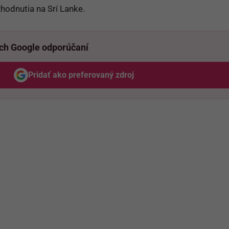
hodnutia na Srí Lanke.
ich Google odporúčaní
Pridať ako preferovaný zdroj
Odzadu, odkaz sa otvorí v novom okne