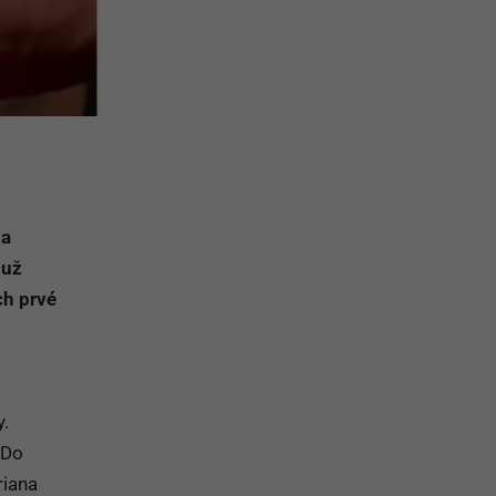
na
 už
ch prvé
.
 Do
riana