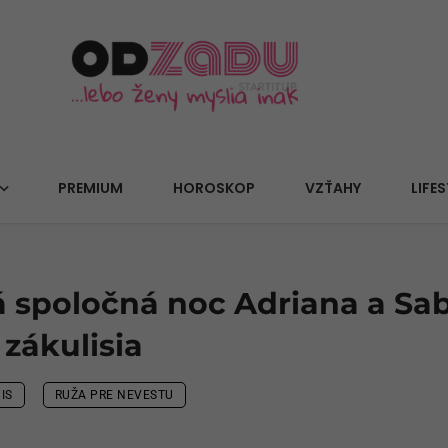
PREMIUM
HOROSKOP
VZŤAHY
LIFES
á spoločná noc Adriana a Sa
 zákulisia
IS
RUŽA PRE NEVESTU