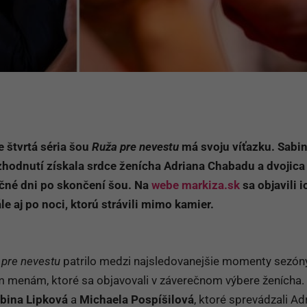
e štvrtá séria šou
Ruža pre nevestu
má svoju víťazku. Sabi
zhodnutí získala srdce ženícha Adriana Chabadu a dvojica
ločné dni po skončení šou. Na
webe markiza.sk
sa objavili i
le aj po noci, ktorú strávili mimo kamier.
 pre nevestu
patrilo medzi najsledovanejšie momenty sezóny
menám, ktoré sa objavovali v záverečnom výbere ženícha.
abina Lipková
a
Michaela Pospíšilová
, ktoré sprevádzali Ad