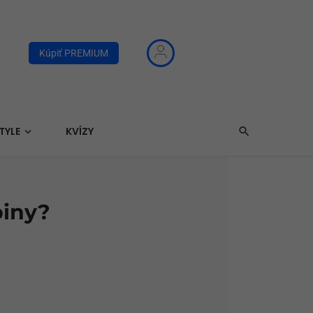
Kúpiť PREMIUM
TYLE
KVÍZY
biny?