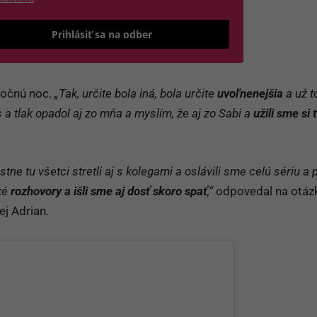
Odošle formulár 
Prihlásiť sa na odber
oločnú noc.
„Tak, určite bola iná, bola určite
uvoľnenejšia
a už t
s a tlak opadol aj zo mňa a myslím, že aj zo Sabi a
užili sme si 
stne tu všetci stretli aj s kolegami a oslávili sme celú sériu a
ké
rozhovory a išli sme aj dosť skoro spať
,“
odpovedal na otáz
ej Adrian.