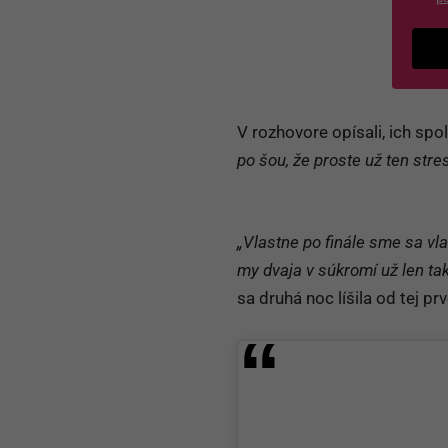
V rozhovore opísali, ich sp
po šou, že proste už ten stre
„Vlastne po finále sme sa vla
my dvaja v súkromí už len ta
sa druhá noc líšila od tej prv