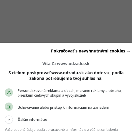
Pokračovať s nevyhnutnými cookies →
v prospech Sabiny Lipkovej, ktorá sa
stala víťazkou
aktuáln
Víta ťa www.odzadu.sk
pizódy patrili odovzdaniu prsteňa a prvým reakciám po sko
S cieľom poskytovať www.odzadu.sk ako doteraz, podľa
zákona potrebujeme tvoj súhlas na:
 postupne vypínali a dvojica ostala mimo natáčania.
Personalizovaná reklama a obsah, meranie reklamy a obsahu,
prieskum cieľových skupín a vývoj služieb
 po skončení šou
Uchovávanie alebo prístup k informáciám na zariadení
 objavila v spoločnom rozhovore, kde opisovala aj svoje
prvé
Ďalšie informácie
noc, ktorú spolu strávili, keďže prvý večer po finále ešte pokr
sť zostať spolu.
Vaše osobné údaje budú spracúvané a informácie z vášho zariadenia