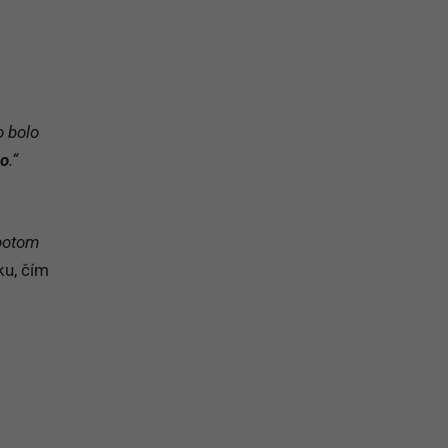
na prihlásenie sa na odber newslettera
o bolo
to
.“
 potom
ku, čím