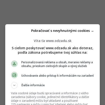
Pokračovať s nevyhnutnými cookies →
Víta ťa www.odzadu.sk
S cieľom poskytovať www.odzadu.sk ako doteraz,
podľa zákona potrebujeme tvoj súhlas na:
Personalizovaná reklama a obsah, meranie reklamy a
obsahu, prieskum cieľových skupín a vývoj služieb
Uchovávanie alebo prístup k informáciám na zariadení
Ďalšie informácie
Vaše osobné údaje budú spracúvané a informácie z vášho
zariadenia (súbory cookie, jedinečné identifikátory a ďalšie
údaje o zariadení) môžu byť ukladané a používané
225 partnermi a môžu s nimi byť zdieľané alebo môžu byť