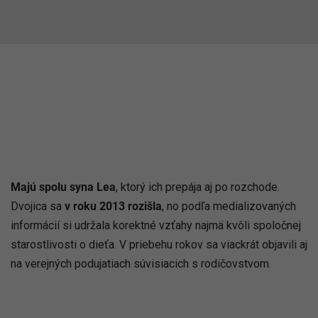
Majú spolu syna Lea
, ktorý ich prepája aj po rozchode.
Dvojica sa
v roku 2013 rozišla
, no podľa medializovaných
informácií si udržala korektné vzťahy najmä kvôli spoločnej
starostlivosti o dieťa. V priebehu rokov sa viackrát objavili aj
na verejných podujatiach súvisiacich s rodičovstvom.