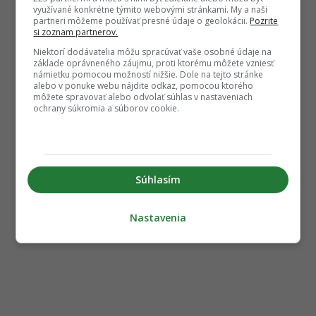
využívané konkrétne týmito webovými stránkami. My a naši
partneri môžeme používať presné údaje o geolokácii.
Pozrite
si zoznam partnerov.
Niektorí dodávatelia môžu spracúvať vaše osobné údaje na
základe oprávneného záujmu, proti ktorému môžete vzniesť
námietku pomocou možností nižšie. Dole na tejto stránke
alebo v ponuke webu nájdite odkaz, pomocou ktorého
môžete spravovať alebo odvolať súhlas v nastaveniach
ochrany súkromia a súborov cookie.
Súhlasím
Nastavenia