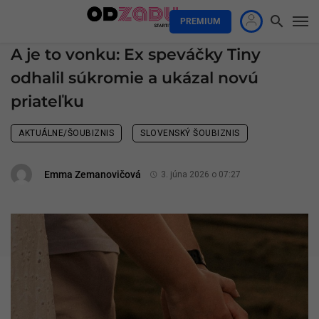
PREMIUM
A je to vonku: Ex speváčky Tiny
odhalil súkromie a ukázal novú
priateľku
AKTUÁLNE/ŠOUBIZNIS
SLOVENSKÝ ŠOUBIZNIS
Emma Zemanovičová
3. júna 2026 o 07:27