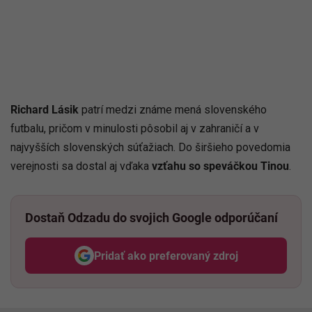
Richard Lásik
patrí medzi známe mená slovenského
futbalu, pričom v minulosti pôsobil aj v zahraničí a v
najvyšších slovenských súťažiach. Do širšieho povedomia
verejnosti sa dostal aj vďaka
vzťahu so speváčkou Tinou
.
Dostaň Odzadu do svojich Google odporúčaní
Pridať ako preferovaný zdroj
Odzadu, odkaz sa otvorí v nov