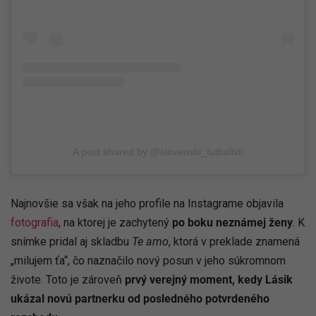
A post shared by @slovenski_futbalisti
Najnovšie sa však na jeho profile na Instagrame objavila
fotografia
, na ktorej je zachytený
po boku neznámej ženy
. K
snímke pridal aj skladbu
Te amo
, ktorá v preklade znamená
„milujem ťa“, čo naznačilo nový posun v jeho súkromnom
živote. Toto je zároveň
prvý verejný moment, kedy Lásik
ukázal novú partnerku od posledného potvrdeného