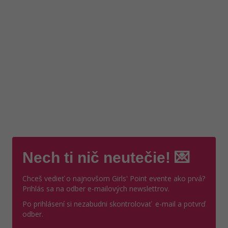
Nech ti nič neutečie! 💌
Chceš vedieť o najnovšom Girls' Point evente ako prvá?
Prihlás sa na odber e-mailových newslettrov.
Po prihlásení si nezabudni skontrolovať e-mail a potvrď
odber.