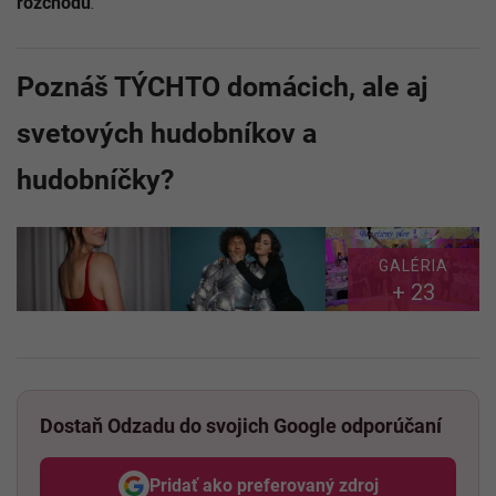
rozchodu
.
Poznáš TÝCHTO domácich, ale aj
svetových hudobníkov a
hudobníčky?
GALÉRIA
+ 23
Dostaň Odzadu do svojich Google odporúčaní
Pridať ako preferovaný zdroj
Odzadu, odkaz sa otvorí v nov