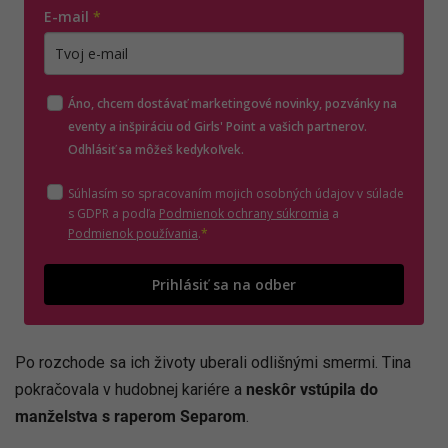
E-mail
*
Zadajte platnú e-mailovú adresu
Áno, chcem dostávať marketingové novinky, pozvánky na
eventy a inšpiráciu od Girls' Point a vašich partnerov.
Odhlásiť sa môžeš kedykoľvek.
Súhlasím so spracovaním mojich osobných údajov v súlade
(otvorí sa v novom o
s GDPR a podľa
Podmienok ochrany súkromia
a
(otvorí sa v novom okne)
Podmienok používania
.
*
Odošle
Prihlásiť sa na odber
Po rozchode sa ich životy uberali odlišnými smermi. Tina
pokračovala v hudobnej kariére a
neskôr vstúpila do
manželstva s raperom Separom
.