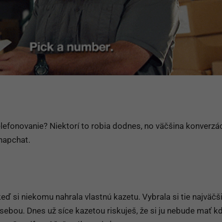
efonovanie? Niektorí to robia dodnes, no väčšina konverzác
napchat.
eď si niekomu nahrala vlastnú kazetu. Vybrala si tie najväčš
sebou. Dnes už síce kazetou riskuješ, že si ju nebude mať k