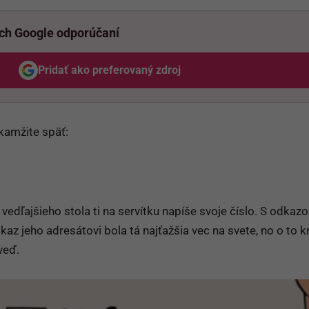
ich Google odporúčaní
Pridať ako preferovaný zdroj
Odzadu, odkaz sa otvorí v novom okne
okamžite späť:
 vedľajšieho stola ti na servítku napíše svoje číslo. S odkaz
kaz jeho adresátovi bola tá najťažšia vec na svete, no o to kr
veď.