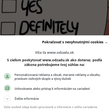
Pokračovať s nevyhnutnými cookies →
Víta ťa www.odzadu.sk
S cieľom poskytovať www.odzadu.sk ako doteraz, podľa
zákona potrebujeme tvoj súhlas na:
Personalizovaná reklama a obsah, meranie reklamy a obsahu,
prieskum cieľových skupín a vývoj služieb
Uchovávanie alebo prístup k informáciám na zariadení
ch ti nič neutečie! 💌
Ďalšie informácie
Vaše osobné údaje budú spracúvané a informácie z vášho zariadenia
 vedieť o najnovšom Girls' Point evente ako