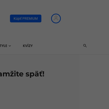
Kúpiť PREMIUM
TYLE
KVÍZY
amžite späť!