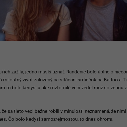
si ich zažila, jedno musíš uznať. Randenie bolo úplne o nieč
š milostný život založený na stláčaní srdiečok na Badoo a Ti
om to bolo kedysi a aké roztomilé veci vedel muž so ženou z
, že sa tieto veci bežne robili v minulosti neznamená, že nimi
es. Čo bolo kedysi samozrejmosťou, to dnes ohromí.