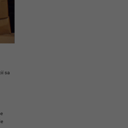
ií sa
ie
de