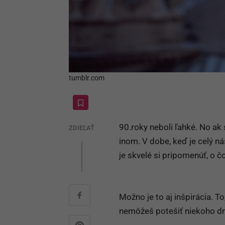
tumblr.com
90.roky neboli ľahké. No ak 
ZDIEĽAŤ
inom. V dobe, keď je celý ná
je skvelé si pripomenúť, o č
Možno je to aj inšpirácia. To
nemôžeš potešiť niekoho dn