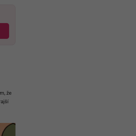
om, že
ajší