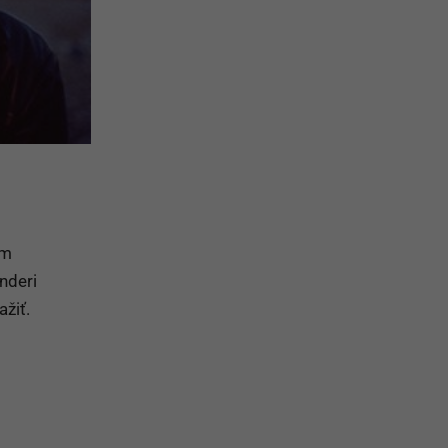
om
nderi
ažiť.