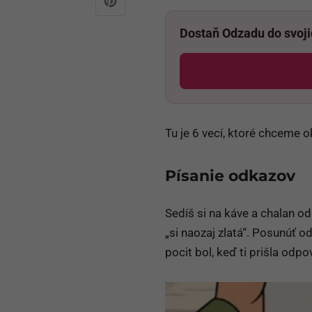
Dostaň Odzadu do svoj
Tu je 6 vecí, ktoré chceme 
Písanie odkazov
Sedíš si na káve a chalan od
„si naozaj zlatá“. Posunúť od
pocit bol, keď ti prišla odpo