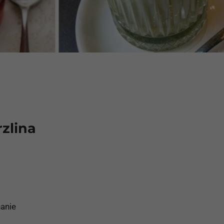
rzlina
anie