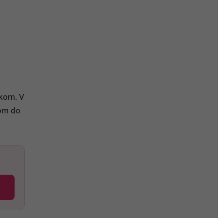
okom. V
tom do