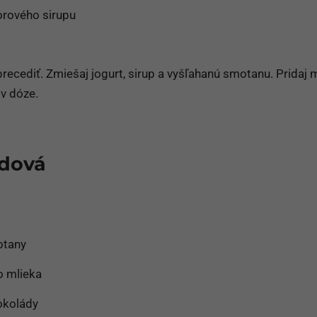
orového sirupu
recediť. Zmiešaj jogurt, sirup a vyšľahanú smotanu. Pridaj 
v dóze.
ádová
otany
 mlieka
čokolády