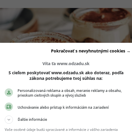
Pokračovať s nevyhnutnými cookies →
Víta ťa www.odzadu.sk
S cieľom poskytovať www.odzadu.sk ako doteraz, podľa
zákona potrebujeme tvoj súhlas na:
Personalizovaná reklama a obsah, meranie reklamy a obsahu,
prieskum cieľových skupín a vývoj služieb
Uchovávanie alebo prístup k informáciám na zariadení
Ďalšie informácie
Vaše osobné údaje budú spracúvané a informácie z vášho zariadenia