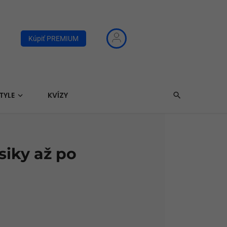
Kúpiť PREMIUM
TYLE
KVÍZY
siky až po