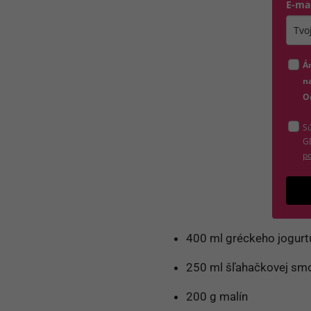
E-ma
Zada
Á
na
O
Sú
G
po
400 ml gréckeho jogurt
250 ml šľahačkovej sm
200 g malín