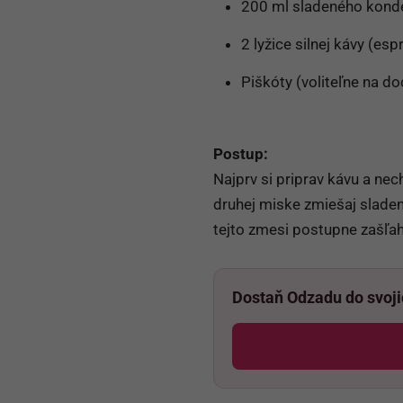
200 ml sladeného kond
2 lyžice silnej kávy (e
Piškóty (voliteľne na do
Postup:
Najprv si priprav kávu a ne
druhej miske zmiešaj slade
tejto zmesi postupne zašľah
Dostaň Odzadu do svoj