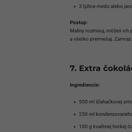
3 lyžice medu alebo jav
Postup:
Maliny rozmixuj, môžeš ich p
a všetko premiešaj. Zamraz 
7. Extra čokol
Ingrediencie:
500 ml šľahačkovej sm
250 ml kondenzovaného
100 g kvalitnej horkej 