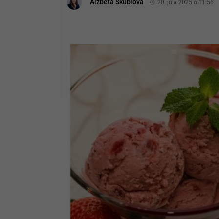
Alžbeta Škublová
20. júla 2025 o 11:56