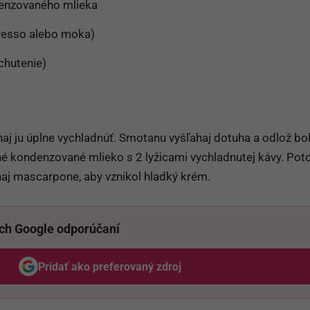
enzovaného mlieka
spresso alebo moka)
chutenie)
chaj ju úplne vychladnúť. Smotanu vyšľahaj dotuha a odlož b
né kondenzované mlieko s 2 lyžicami vychladnutej kávy. Po
aj mascarpone, aby vznikol hladký krém.
ich Google odporúčaní
Pridať ako preferovaný zdroj
Odzadu, odkaz sa otvorí v novom okne