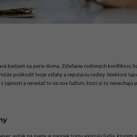
avá bielizeň sa perie doma. Zdieľanie rodinných konfliktov, 
môže poškodiť tvoje vzťahy a reputáciu rodiny. Niektoré ta
v tajnosti a nevešať to na nos ľuďom, ktorí si to nenechajú 
my
ever, avšak na svete aj napriek tomu existujú ľudia, ktorým s