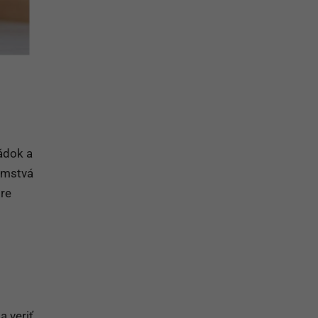
hádok a
jomstvá
pre
a veriť