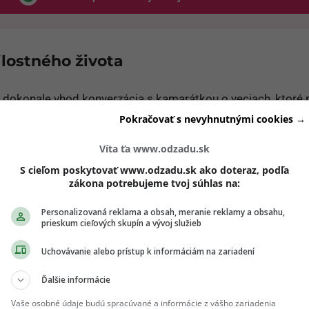
Odzadu, odkaz sa otvorí v novom okne
ilostného života
dokonale vhod konverzácia s kamarátkou o veciach, ktoré p
ezabúdaj však, že detaily o tvojich s*xuálnych praktikách,
Pokračovať s nevyhnutnými cookies →
ie sú témou na konverzáciu s priateľmi, rodinou a ani koleg
Víta ťa www.odzadu.sk
S cieľom poskytovať www.odzadu.sk ako doteraz, podľa
y
zákona potrebujeme tvoj súhlas na:
Personalizovaná reklama a obsah, meranie reklamy a obsahu,
k je niečo úplne iné ako týždňová kamarátka. Zdieľanie inform
prieskum cieľových skupín a vývoj služieb
a dlhoch môže viesť k závisti alebo aj zneužitiu. Pamätaj, ni
Uchovávanie alebo prístup k informáciám na zariadení
ľuďom, ktorí sú v tvojom živote naozaj krátko.
Ďalšie informácie
Vaše osobné údaje budú spracúvané a informácie z vášho zariadenia