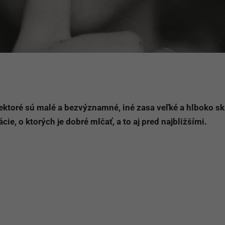
ktoré sú malé a bezvýznamné, iné zasa veľké a hlboko sk
cie, o ktorých je dobré mlčať, a to aj pred najbližšími.