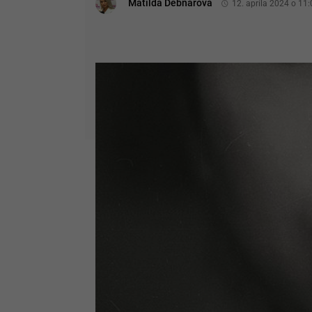
Matilda Debnárová
12. apríla 2024 o 11: