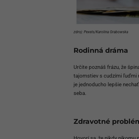
zdroj: Pexels/Karolina Grabowska
Rodinná dráma
Určite poznáš frázu, že špin
tajomstiev s cudzími ľuďmi 
je jednoducho lepšie nechať 
seba.
Zdravotné problé
Hovorí sa, že nikdy nikomu n