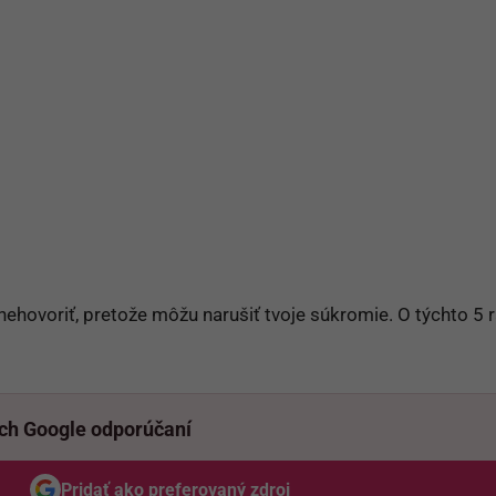
e nehovoriť, pretože môžu narušiť tvoje súkromie. O týchto 5 
ich Google odporúčaní
Pridať ako preferovaný zdroj