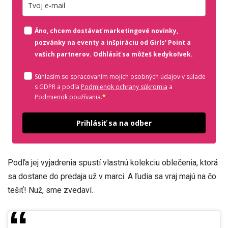
Zadajte platnú e-mailovú adresu
Áno, chcem dostávať marketingové novinky,
pozvánky na eventy a inšpiráciu od Girls' Point a
vašich partnerov. Odhlásiť sa môžeš kedykoľvek.
Súhlasím so spracovaním mojich osobných údajov v súlade
(otvorí sa v novom o
s GDPR a podľa
Podmienok ochrany súkromia
a
(otvorí sa v novom okne)
Podmienok používania
.
*
Odošle
Prihlásiť sa na odber
Podľa jej vyjadrenia spustí vlastnú kolekciu oblečenia, ktorá
sa dostane do predaja už v marci. A ľudia sa vraj majú na čo
tešiť! Nuž, sme zvedaví.