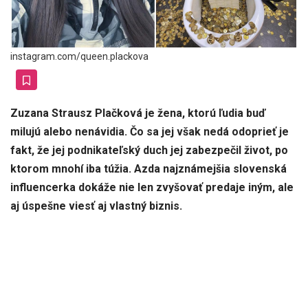
instagram.com/queen.plackova
Zuzana Strausz Plačková je žena, ktorú ľudia buď
milujú alebo nenávidia. Čo sa jej však nedá odoprieť je
fakt, že jej podnikateľský duch jej zabezpečil život, po
ktorom mnohí iba túžia. Azda najznámejšia slovenská
influencerka dokáže nie len zvyšovať predaje iným, ale
aj úspešne viesť aj vlastný biznis.