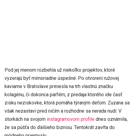
Pod jej menom rozbehla už niekoľko projektov, ktoré
vyzerajú byť mimoriadne úspešné. Po otvorení ružovej
kaviarne v Bratislave priniesla na trh vlastnú značku
kolagénu, či dokonca parfém, z predaja ktorého ide časť
zisku neziskovke, ktorá pomáha týraným deťom. Zuzana sa
však nezastaví pred ničím a rozhodne sa nerada nudí. V
storkách na svojom
instagramovom profile
dnes oznámila,
že sa púšťa do ďalšieho biznisu. Tentokrát zavŕta do
módneho priemyslu.