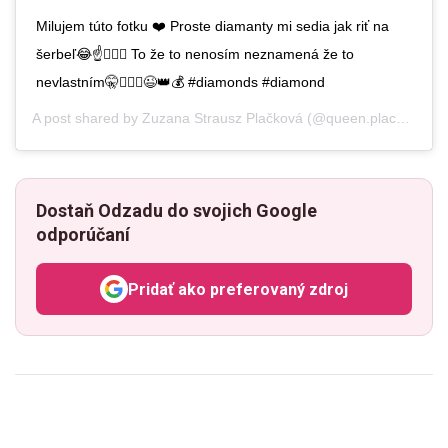
Milujem túto fotku ❤️ Proste diamanty mi sedia jak riť na
šerbeľ😂☝️🤷🏻‍♀️ To že to nenosím neznamená že to
nevlastním🤫🤷🏻‍♀️😉👑💰 #diamonds #diamond
A post shared by
Zuzana Strausz Plačková
(@queen.plackova) on
Dostaň Odzadu do svojich Google
odporúčaní
Pridať ako preferovaný zdroj
Odzadu, odkaz sa otvorí v n