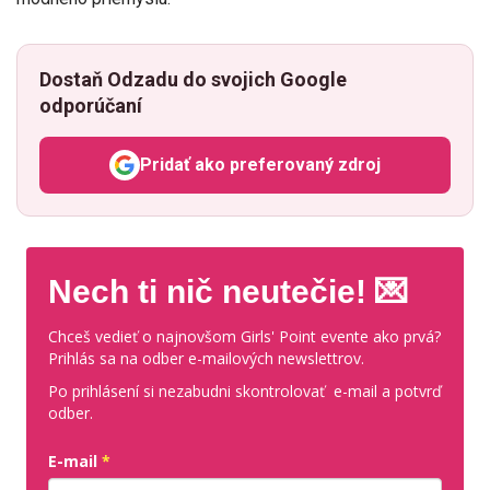
Dostaň Odzadu do svojich Google
odporúčaní
Pridať ako preferovaný zdroj
Odzadu, odkaz sa otvorí v n
Nech ti nič neutečie! 💌
Chceš vedieť o najnovšom Girls' Point evente ako prvá?
Prihlás sa na odber e-mailových newslettrov.
Po prihlásení si nezabudni skontrolovať e-mail a potvrď
odber.
E-mail
*