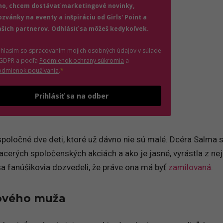
no, chcem dostávať marketingové novinky,
ozvánky na eventy a inšpiráciu od Girls' Point a
ašich partnerov. Odhlásiť sa môžeš kedykoľvek.
úhlasím so spracovaním mojich osobných údajov v súlade
(otvorí sa v novom okne)
 GDPR a podľa
Podmienok ochrany súkromia
a
(otvorí sa v novom okne)
odmienok používania
.
*
Odošle formulár 
Prihlásiť sa na odber
spoločné dve deti, ktoré už dávno nie sú malé. Dcéra Salma 
cerých spoločenských akciách a ako je jasné, vyrástla z nej
a fanúšikovia dozvedeli, že práve ona má byť
zamilovaná
.
ového muža