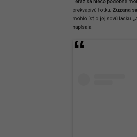
Teraz sa niečo podobné mohl
prekvapivú fotku.
Zuzana sa
mohlo ísť o jej novú lásku.
„
napísala.