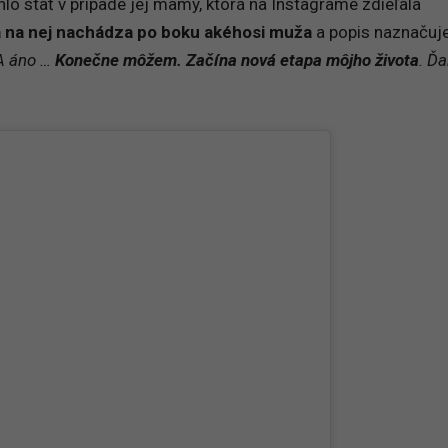
o stať v prípade jej mamy, ktorá na Instagrame zdieľala
 na nej nachádza po boku akéhosi muža
a popis naznačuje
A áno …
Konečne môžem. Začína nová etapa môjho života
. Ď