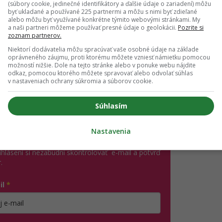
(súbory cookie, jedinečné identifikátory a ďalšie údaje o zariadení) môžu
byť ukladané a používané 225 partnermi a môžu s nimi byť zdieľané
alebo môžu byť využívané konkrétne týmito webovými stránkami. My
a naši partneri môžeme používať presné údaje o geolokácii.
Pozrite si
zoznam partnerov.
príbehy.
Pre mňa bola vždy na prvom mieste rodina, sú na prv
Niektorí dodávatelia môžu spracúvať vaše osobné údaje na základe
tane a budem teraz trošku viac energie venovať aj sebe, a hl
oprávneného záujmu, proti ktorému môžete vzniesť námietku pomocou
možností nižšie. Dole na tejto stránke alebo v ponuke webu nájdite
vyjadrila
sa prednedávnom.
odkaz, pomocou ktorého môžete spravovať alebo odvolať súhlas
v nastaveniach ochrany súkromia a súborov cookie.
ch ti nič neutečie! 💌
Súhlasím
 vedieť o najnovšom Girls' Point evente ako prvá?
Nastavenia
ás sa na odber e-mailových newslettrov.
ihlásení si nezabudni skontrolovať e-mail a potvrď
.
il
*
jte platnú e-mailovú adresu