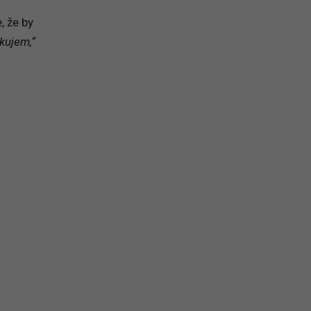
, že by
akujem,“