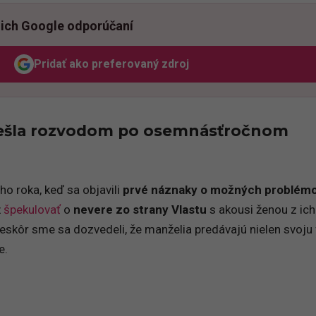
ich Google odporúčaní
Pridať ako preferovaný zdroj
Odzadu, odkaz sa otvorí v novom okne
rešla rozvodom po osemnásťročnom
ho roka, keď sa objavili
prvé náznaky o možných problém
ž
špekulovať
o
nevere zo strany Vlastu
s akousi ženou z ich
 neskôr sme sa dozvedeli, že manželia predávajú nielen svoju 
e.