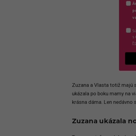
Á
p
v
S
s
P
Zuzana a Vlasta totiž majú 
ukázala po boku mamy na via
krásna dáma. Len nedávno s
Zuzana ukázala n