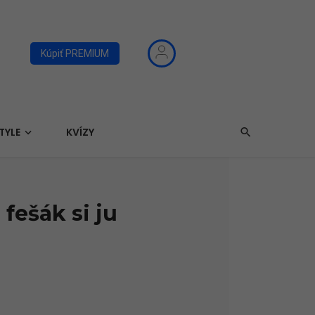
Kúpiť PREMIUM
TYLE
KVÍZY
fešák si ju