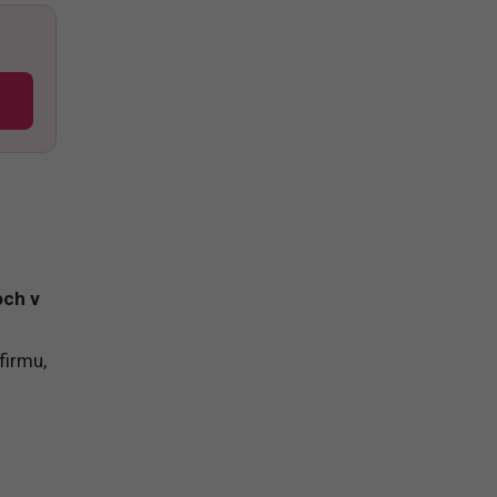
och v
firmu,