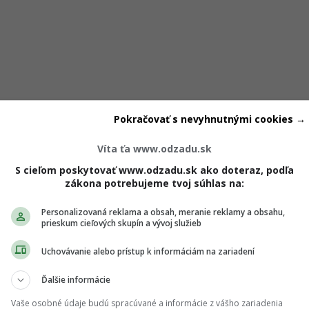
Pokračovať s nevyhnutnými cookies →
Víta ťa www.odzadu.sk
S cieľom poskytovať www.odzadu.sk ako doteraz, podľa
zákona potrebujeme tvoj súhlas na:
Personalizovaná reklama a obsah, meranie reklamy a obsahu,
prieskum cieľových skupín a vývoj služieb
Uchovávanie alebo prístup k informáciám na zariadení
stich rokoch naozaj rozvádzajú
, neskôr samotná Belohor
Ďalšie informácie
la za najlepší krok, aký sa jej mohol stať, a aj keď to veľmi bo
Vaše osobné údaje budú spracúvané a informácie z vášho zariadenia
Ako priznala, hoci si myslela, že spolu zostanú do konca živo