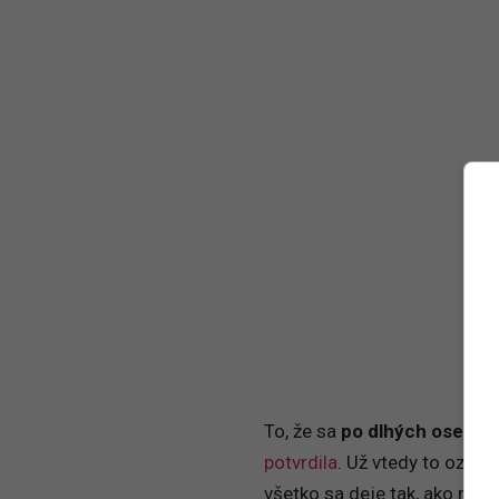
To, že sa
po dlhých osemná
potvrdila
. Už vtedy to označi
všetko sa deje tak, ako má. 