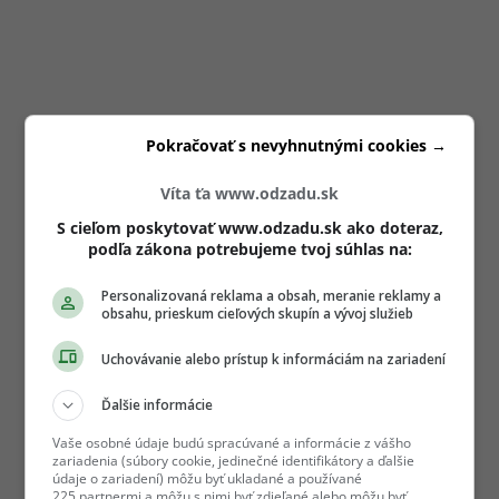
Pokračovať s nevyhnutnými cookies →
Víta ťa www.odzadu.sk
S cieľom poskytovať www.odzadu.sk ako doteraz,
podľa zákona potrebujeme tvoj súhlas na:
Personalizovaná reklama a obsah, meranie reklamy a
obsahu, prieskum cieľových skupín a vývoj služieb
Uchovávanie alebo prístup k informáciám na zariadení
Ďalšie informácie
Vaše osobné údaje budú spracúvané a informácie z vášho
zariadenia (súbory cookie, jedinečné identifikátory a ďalšie
údaje o zariadení) môžu byť ukladané a používané
225 partnermi a môžu s nimi byť zdieľané alebo môžu byť