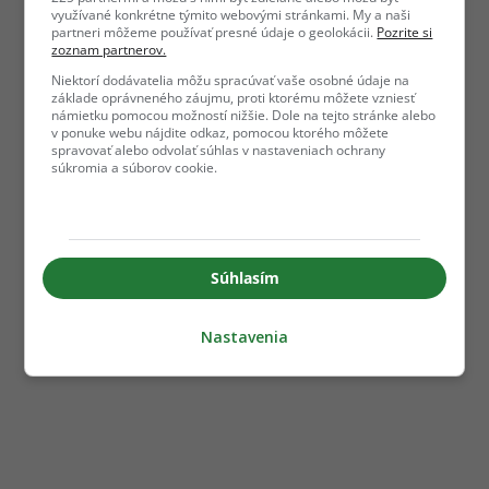
využívané konkrétne týmito webovými stránkami. My a naši
partneri môžeme používať presné údaje o geolokácii.
Pozrite si
zoznam partnerov.
Niektorí dodávatelia môžu spracúvať vaše osobné údaje na
základe oprávneného záujmu, proti ktorému môžete vzniesť
námietku pomocou možností nižšie. Dole na tejto stránke alebo
v ponuke webu nájdite odkaz, pomocou ktorého môžete
spravovať alebo odvolať súhlas v nastaveniach ochrany
súkromia a súborov cookie.
Súhlasím
Nastavenia