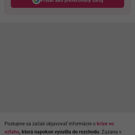
Pridať ako preferovaný zdroj
Odzadu, odkaz sa otvorí v nov
Postupne sa začali objavovať informácie o
kríze vo
vzťahu
, ktorá napokon vyústila do rozchodu
. Zuzana v