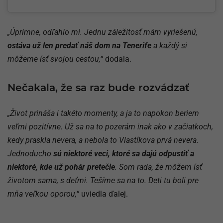
„Úprimne, odľahlo mi. Jednu záležitosť mám vyriešenú,
ostáva už len predať náš dom na Tenerife
a každý si
môžeme ísť svojou cestou,“
dodala.
Nečakala, že sa raz bude rozvádzať
„Život prináša i takéto momenty, a ja to napokon beriem
veľmi pozitívne. Už sa na to pozerám inak ako v začiatkoch,
kedy praskla nevera, a nebola to Vlastíkova prvá nevera.
Jednoducho
sú niektoré veci, ktoré sa dajú odpustiť a
niektoré, kde už pohár pretečie
. Som rada, že môžem ísť
životom sama, s deťmi. Tešíme sa na to. Deti tu boli pre
mňa veľkou oporou,“
uviedla ďalej.