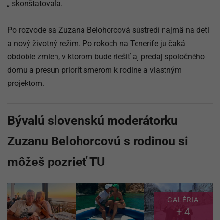
„
skonštatovala.
Po rozvode sa
Zuzana Belohorcová
sústredí najmä na deti
a nový životný režim. Po rokoch na Tenerife ju čaká
obdobie zmien, v ktorom bude riešiť aj predaj spoločného
domu a presun priorít smerom k rodine a vlastným
projektom.
Bývalú slovenskú moderátorku
Zuzanu Belohorcovú s rodinou si
môžeš pozrieť TU
GALÉRIA
+ 4