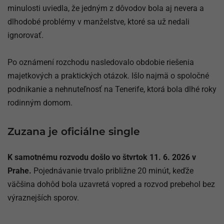
minulosti uviedla, že jedným z dôvodov bola aj nevera a
dlhodobé problémy v manželstve, ktoré sa už nedali
ignorovať.
Po oznámení rozchodu nasledovalo obdobie riešenia
majetkových a praktických otázok. Išlo najmä o spoločné
podnikanie a nehnuteľnosť na Tenerife, ktorá bola dlhé roky
rodinným domom.
Zuzana je oficiálne single
K samotnému rozvodu došlo vo štvrtok 11. 6. 2026 v
Prahe.
Pojednávanie trvalo približne 20 minút, keďže
väčšina dohôd bola uzavretá vopred a rozvod prebehol bez
výraznejších sporov.