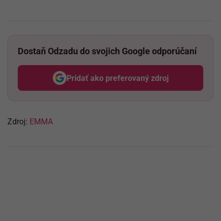
Dostaň Odzadu do svojich Google odporúčaní
Pridať ako preferovaný zdroj
Odzadu, odkaz sa otvorí v nov
Zdroj:
EMMA