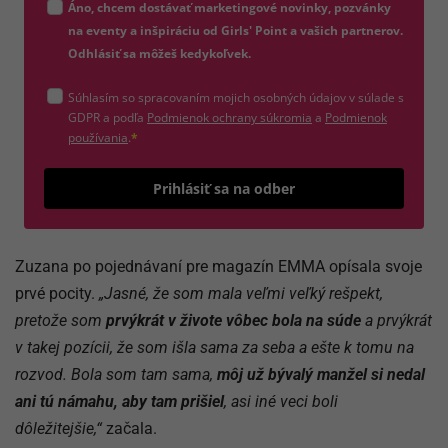
Áno, chcem dostávať marketingové novinky, pozvánky
na eventy a inšpiráciu od Girls' Point a vašich partnerov.
Odhlásiť sa môžeš kedykoľvek.
Súhlasím so spracovaním mojich osobných údajov v súlade s
(otvorí sa v novom okne)
GDPR a podľa
Podmienok ochrany súkromia
a
Podmienok
(otvorí sa v novom okne)
používania
.
*
Odošle
Prihlásiť sa na odber
Zuzana po pojednávaní pre magazín EMMA opísala svoje
prvé pocity.
„Jasné, že som mala veľmi veľký rešpekt,
pretože som
prvýkrát v živote vôbec bola na súde
a prvýkrát
v takej pozícii, že som išla sama za seba a ešte k tomu na
rozvod. Bola som tam sama,
môj už bývalý manžel si nedal
ani tú námahu, aby tam prišiel
, asi iné veci boli
dôležitejšie,“
začala.