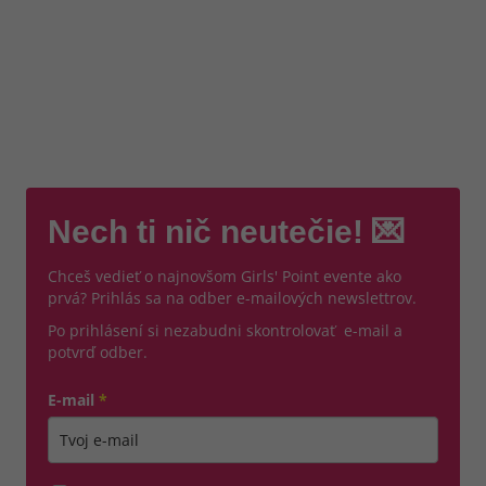
Nech ti nič neutečie! 💌
Chceš vedieť o najnovšom Girls' Point evente ako
prvá? Prihlás sa na odber e-mailových newslettrov.
Po prihlásení si nezabudni skontrolovať e-mail a
potvrď odber.
E-mail
*
Zadajte platnú e-mailovú adresu