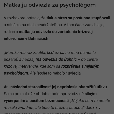
Matka ju odviezla za psychológom
V rozhovore opísala, že
tlak a stres sa postupne stupňovali
a situácia sa stala neudržateľnou. V tom čase zasiahla jej
rodina a
matka ju odviezla do zariadenia krízovej
intervencie v Bohniciach
.
„Mamka ma raz zbalila, keď už sa na mňa nemohla
pozerať, a naozaj
ma odviezla do Bohníc
– do centra
krízovej intervencie, kde som sa
rozprávala s nejakým
psychológom
. Ale lepšie to nebolo,“
uviedla.
Ani
následná starostlivosť jej nepriniesla okamžitú úľavu
.
Sama priznala, že obdobie bolo sprevádzané
silným
vyčerpaním a pocitom bezmocnosti
.
„Nejako som to proste
musela zvládnuť, ale bolo to hrozné, strašné,“
dodala v