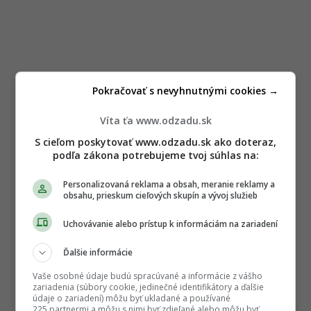
Pokračovať s nevyhnutnými cookies →
Víta ťa www.odzadu.sk
S cieľom poskytovať www.odzadu.sk ako doteraz,
podľa zákona potrebujeme tvoj súhlas na:
Personalizovaná reklama a obsah, meranie reklamy a
obsahu, prieskum cieľových skupín a vývoj služieb
Uchovávanie alebo prístup k informáciám na zariadení
Ďalšie informácie
Vaše osobné údaje budú spracúvané a informácie z vášho
zariadenia (súbory cookie, jedinečné identifikátory a ďalšie
údaje o zariadení) môžu byť ukladané a používané
225 partnermi a môžu s nimi byť zdieľané alebo môžu byť