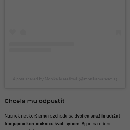
A post shared by Monika Marešová (@monikamaresova)
Chcela mu odpustiť
Napriek neskoršiemu rozchodu sa
dvojica snažila udržať
fungujúcu komunikáciu kvôli synom
. Aj po narodení