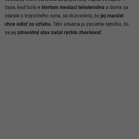
čase, keď bola
v štvrtom mesiaci tehotenstva
a doma sa
starala o trojročného syna, sa dozvedela, že
jej manžel
chce odísť zo vzťahu
. Táto situácia ju zasiahla natoľko, že
sa jej
zdravotný stav začal rýchlo zhoršovať
.