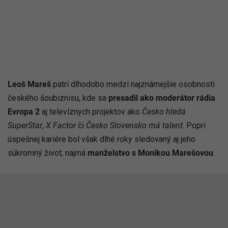
Leoš Mareš
patrí dlhodobo medzi najznámejšie osobnosti
českého šoubiznisu, kde sa
presadil ako moderátor rádia
Evropa 2
aj televíznych projektov ako
Česko hledá
SuperStar
,
X Factor
či
Česko Slovensko má talent
. Popri
úspešnej kariére bol však dlhé roky sledovaný aj jeho
súkromný život, najmä
manželstvo s Monikou Marešovou
.