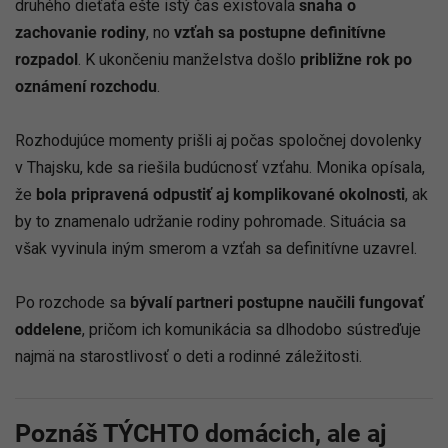
druhého dieťaťa ešte istý čas existovala
snaha o
zachovanie rodiny
, no
vzťah sa postupne definitívne
rozpadol
. K ukončeniu manželstva došlo
približne rok po
oznámení rozchodu
.
Rozhodujúce momenty prišli aj počas spoločnej dovolenky
v Thajsku, kde sa riešila budúcnosť vzťahu. Monika opísala,
že
bola pripravená odpustiť aj komplikované okolnosti
, ak
by to znamenalo udržanie rodiny pohromade. Situácia sa
však vyvinula iným smerom a vzťah sa definitívne uzavrel.
Po rozchode sa
bývalí partneri postupne naučili fungovať
oddelene
, pričom ich komunikácia sa dlhodobo sústreďuje
najmä na starostlivosť o deti a rodinné záležitosti.
Poznáš TÝCHTO domácich, ale aj