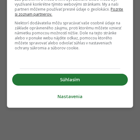
využívané konkrétne týmito webovými stránkami. My a naši
partneri môžeme používať presné údaje o geolokácii.
Pozrite
si zoznam partnerov.
Niektorí dodávatelia môžu spracúvať vaše osobné údaje na
základe oprávneného záujmu, proti ktorému môžete vzniesť
námietku pomocou možností nižšie. Dole na tejto stránke
alebo v ponuke webu nájdite odkaz, pomocou ktorého
môžete spravovať alebo odvolať súhlas v nastaveniach
ochrany súkromia a súborov cookie.
Súhlasím
Nastavenia