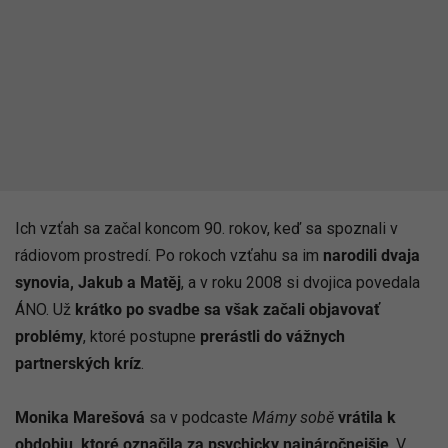
Ich vzťah sa začal koncom 90. rokov, keď sa spoznali v
rádiovom prostredí. Po rokoch vzťahu sa im
narodili dvaja
synovia, Jakub a Matěj
, a v roku 2008 si dvojica povedala
ÁNO. Už
krátko po svadbe sa však začali objavovať
problémy
, ktoré postupne
prerástli do vážnych
partnerských kríz
.
Monika Marešová
sa v podcaste
Mámy sobě
vrátila k
obdobiu, ktoré označila za psychicky najnáročnejšie
. V