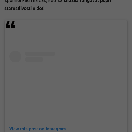
spomienkach na čas, keď sa
snažila fungovať popri
starostlivosti o deti
.
View this post on Instagram