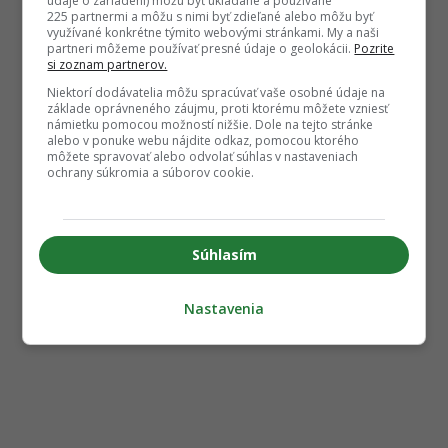
údaje o zariadení) môžu byť ukladané a používané
225 partnermi a môžu s nimi byť zdieľané alebo môžu byť
využívané konkrétne týmito webovými stránkami. My a naši
partneri môžeme používať presné údaje o geolokácii.
Pozrite
si zoznam partnerov.
Niektorí dodávatelia môžu spracúvať vaše osobné údaje na
základe oprávneného záujmu, proti ktorému môžete vzniesť
námietku pomocou možností nižšie. Dole na tejto stránke
alebo v ponuke webu nájdite odkaz, pomocou ktorého
môžete spravovať alebo odvolať súhlas v nastaveniach
ochrany súkromia a súborov cookie.
Súhlasím
Nastavenia