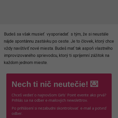
Budeš sa však musieť vysporiadať s tým, že si neustále
nájde spontánnu zastávku po ceste. Je to človek, ktorý chce
vždy navštíviť nové miesta. Budeš mať tak aspoň vlastného
improvizovaného sprievodcu, ktorý ti spríjemní zážitok na
každom jednom mieste.
Nech ti nič neutečie! 💌
Chceš vedieť o najnovšom Girls' Point evente ako prvá?
Prihlás sa na odber e-mailových newslettrov.
Po prihlásení si nezabudni skontrolovať e-mail a potvrď
odber.