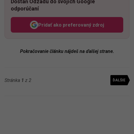
Dostaň Odzadu do svojich Google
odporúčaní
Pridať ako preferovaný zdroj
Odzadu, odkaz sa otvorí v n
Pokračovanie článku nájdeš na ďalšej strane.
Stránka
1
z 2
ĎALŠIE