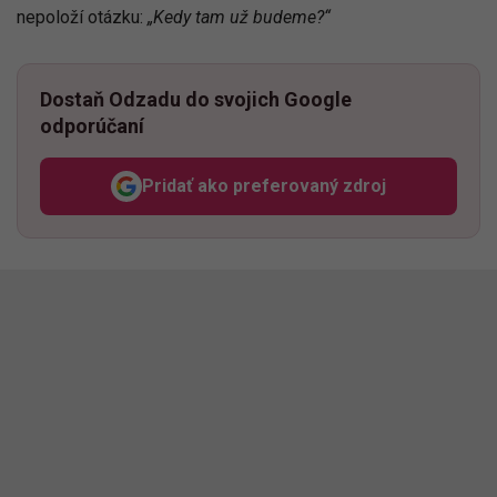
nepoloží otázku:
„Kedy tam už budeme?“
Dostaň Odzadu do svojich Google
odporúčaní
Pridať ako preferovaný zdroj
Odzadu, odkaz sa otvorí v n