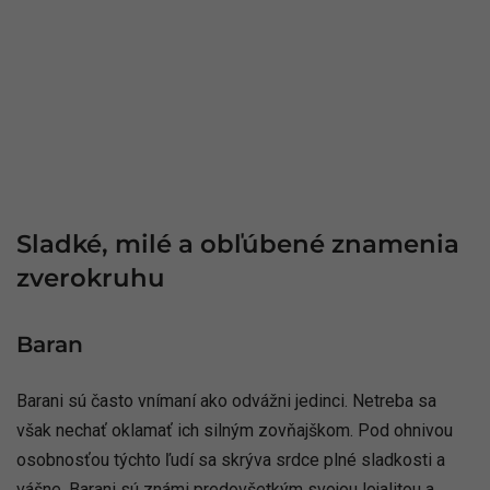
Sladké, milé a obľúbené znamenia
zverokruhu
Baran
Barani sú často vnímaní ako odvážni jedinci. Netreba sa
však nechať oklamať ich silným zovňajškom. Pod ohnivou
osobnosťou týchto ľudí sa skrýva srdce plné sladkosti a
vášne. Barani sú známi predovšetkým svojou lojalitou a