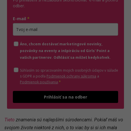
odber.
E-mail
*
Zadajte platnú e-mailovú adresu
Áno, chcem dostávať marketingové novinky,
pozvánky na eventy a inšpiráciu od Girls' Point a
vašich partnerov. Odhlásiť sa môžeš kedykoľvek.
Súhlasím so spracovaním mojich osobných údajov v súlade
(otvorí sa v novom o
s GDPR a podľa
Podmienok ochrany súkromia
a
(otvorí sa v novom okne)
Podmienok používania
.
*
Odošle
Prihlásiť sa na odber
Tieto
znamenia sú najlepšími súrodencami. Pokiaľ máš vo
svojom živote niektoré z nich, o to viac by si si ich mala