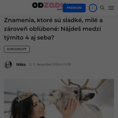
PREMIUM
Znamenia, ktoré sú sladké, milé a
zároveň obľúbené: Nájdeš medzi
týmito 4 aj seba?
HOROSKOPY
Nikka
2. decembra 2024 o 15:00