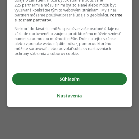
údaje o zariadení) môžu byť ukladané a používané
225 partnermi a môžu s nimi byť zdieľané alebo môžu byť
využívané konkrétne týmito webovými stránkami. My a naši
partneri môžeme používať presné údaje o geolokácii.
Pozrite
si zoznam partnerov.
Niektorí dodávatelia môžu spracúvať vaše osobné údaje na
základe oprávneného záujmu, proti ktorému môžete vzniesť
námietku pomocou možností nižšie. Dole na tejto stránke
alebo v ponuke webu nájdite odkaz, pomocou ktorého
môžete spravovať alebo odvolať súhlas v nastaveniach
ochrany súkromia a súborov cookie.
Súhlasím
Nastavenia