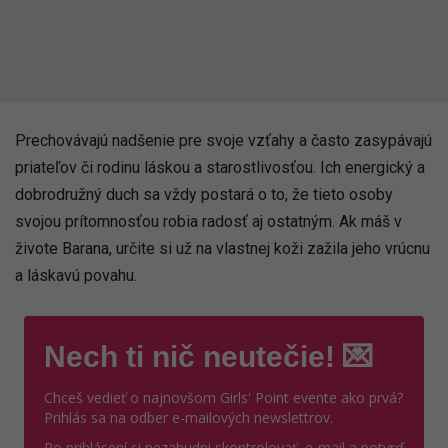
Prechovávajú nadšenie pre svoje vzťahy a často zasypávajú
priateľov či rodinu láskou a starostlivosťou. Ich energický a
dobrodružný duch sa vždy postará o to, že tieto osoby
svojou prítomnosťou robia radosť aj ostatným. Ak máš v
živote Barana, určite si už na vlastnej koži zažila jeho vrúcnu
a láskavú povahu.
Nech ti nič neutečie! 💌
Chceš vedieť o najnovšom Girls' Point evente ako prvá?
Prihlás sa na odber e-mailových newslettrov.
Po prihlásení si nezabudni skontrolovať e-mail a potvrď