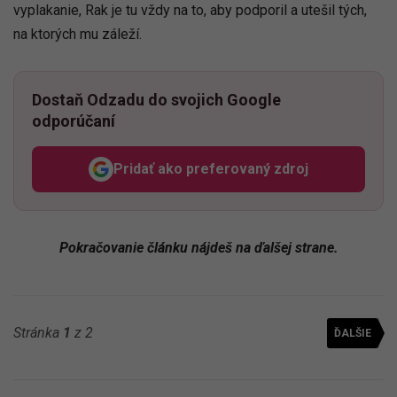
vyplakanie, Rak je tu vždy na to, aby podporil a utešil tých,
na ktorých mu záleží.
Dostaň Odzadu do svojich Google
odporúčaní
Pridať ako preferovaný zdroj
Odzadu, odkaz sa otvorí v n
Pokračovanie článku nájdeš na ďalšej strane.
Stránka
1
z 2
ĎALŠIE