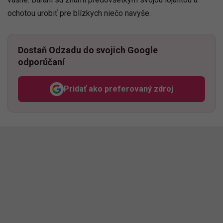
ochotou urobiť pre blízkych niečo navyše.
Dostaň Odzadu do svojich Google
odporúčaní
Pridať ako preferovaný zdroj
Odzadu, odkaz sa otvorí v n