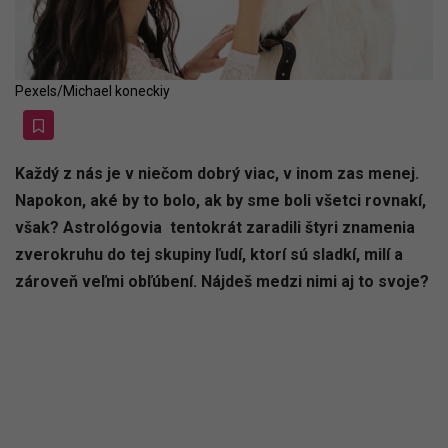
Pexels/Michael koneckiy
Každý z nás je v niečom dobrý viac, v inom zas menej.
Napokon, aké by to bolo, ak by sme boli všetci rovnakí,
však? Astrológovia tentokrát zaradili štyri znamenia
zverokruhu do tej skupiny ľudí, ktorí sú sladkí, milí a
zároveň veľmi obľúbení. Nájdeš medzi nimi aj to svoje?