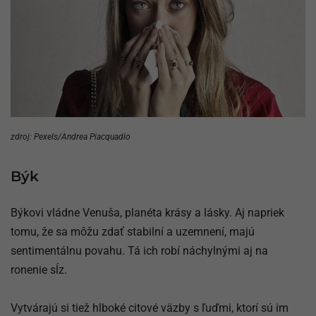
zdroj: Pexels/Andrea Piacquadio
Býk
Býkovi vládne Venuša, planéta krásy a lásky. Aj napriek
tomu, že sa môžu zdať stabilní a uzemnení, majú
sentimentálnu povahu. Tá ich robí náchylnými aj na
ronenie sĺz.
Vytvárajú si tiež hlboké citové väzby s ľuďmi, ktorí sú im