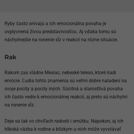
Ryby často snívajú a ich emocionálna povaha je
ovplyvnená živou predstavivosťou. Aj vďaka tomu sú
náchylnejšie na ronenie sĺz v reakcii na rôzne situácie.
Rak
Rakom zas vládne Mesiac, nebeské teleso, ktoré riadi
emócie. Ľudia tohto znamenia sú veľmi dobre naladení na
svoje pocity a pocity iných. Súcitná a starostlivá povaha
ich často vedie k emocionálnej reakcii, aj preto sú náchylní
na ronenie sĺz.
Deje sa tak vo chvíľach radosti i smútku. Napokon, aj ich
hlboká väzba k rodine a blízkym u nich môže vyvolávať