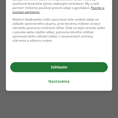
využívané konkrétne týmito webovými stránkami. My a naši
partneri môžeme používať presné údaje o geolokácii.
Pozrite si
zoznam partnerov.
Niektorí dodávatelia môžu spracúvať vaše osobné údaje na
základe oprávneného záujmu, proti ktorému môžete vzniesť
námietku pomocou možností nižšie. Dole na tejto stránke alebo
v ponuke webu nájdite odkaz, pomocou ktorého môžete
spravovať alebo odvolať súhlas v nastaveniach ochrany
súkromia a súborov cookie.
Súhlasím
Nastavenia