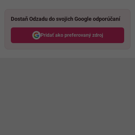
Dostaň Odzadu do svojich Google odporúčaní
Pridať ako preferovaný zdroj
Odzadu, odkaz sa otvorí v nov