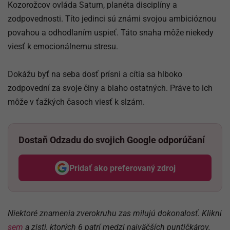
Kozorožcov ovláda Saturn, planéta disciplíny a
zodpovednosti. Títo jedinci sú známi svojou ambicióznou
povahou a odhodlaním uspieť. Táto snaha môže niekedy
viesť k emocionálnemu stresu.
Dokážu byť na seba dosť prísni a cítia sa hlboko
zodpovední za svoje činy a blaho ostatných. Práve to ich
môže v ťažkých časoch viesť k slzám.
Dostaň Odzadu do svojich Google odporúčaní
Pridať ako preferovaný zdroj
Odzadu, odkaz sa otvorí v nov
Niektoré znamenia zverokruhu zas milujú dokonalosť. Klikni
sem
a zisti, ktorých 6 patrí medzi najväčších puntičkárov.