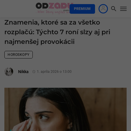
PREMIUM
Znamenia, ktoré sa za všetko
rozplačú: Týchto 7 roní slzy aj pri
najmenšej provokácii
HOROSKOPY
Nikka
1. apríla 2026 o 13:00