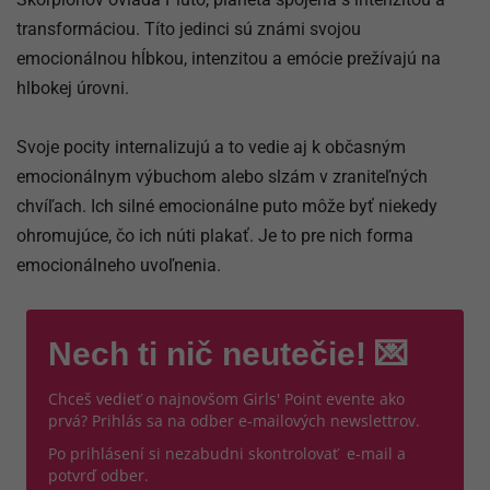
transformáciou. Títo jedinci sú známi svojou
emocionálnou hĺbkou, intenzitou a emócie prežívajú na
hlbokej úrovni.
Svoje pocity internalizujú a to vedie aj k občasným
emocionálnym výbuchom alebo slzám v zraniteľných
chvíľach. Ich silné emocionálne puto môže byť niekedy
ohromujúce, čo ich núti plakať. Je to pre nich forma
emocionálneho uvoľnenia.
Nech ti nič neutečie! 💌
Chceš vedieť o najnovšom Girls' Point evente ako
prvá? Prihlás sa na odber e-mailových newslettrov.
Po prihlásení si nezabudni skontrolovať e-mail a
potvrď odber.