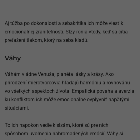
Aj túžba po dokonalosti a sebakritika ich môže viesť k
emocionálnej zraniteľnosti. Slzy ronia vtedy, keď sa cítia
preťažení tlakom, ktorý na seba kladú.
Váhy
Váhám vládne Venuša, planéta lásky a krásy. Ako
prirodzení mierotvorcovia hľadajú harmóniu a rovnováhu
vo všetkých aspektoch života. Empatická povaha a averzia
ku konfliktom ich môže emocionálne ovplyvniť napätými
situáciami.
To ich napokon vedie k slzám, ktoré sú pre nich
spôsobom uvoľnenia nahromadených emócií. Váhy si