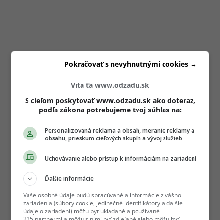
Pokračovať s nevyhnutnými cookies →
Víta ťa www.odzadu.sk
S cieľom poskytovať www.odzadu.sk ako doteraz,
podľa zákona potrebujeme tvoj súhlas na:
Personalizovaná reklama a obsah, meranie reklamy a
obsahu, prieskum cieľových skupín a vývoj služieb
Uchovávanie alebo prístup k informáciám na zariadení
Ďalšie informácie
Vaše osobné údaje budú spracúvané a informácie z vášho
zariadenia (súbory cookie, jedinečné identifikátory a ďalšie
údaje o zariadení) môžu byť ukladané a používané
225 partnermi a môžu s nimi byť zdieľané alebo môžu byť