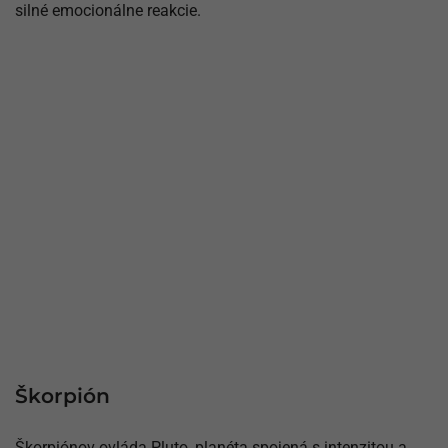
silné emocionálne reakcie.
Škorpión
Škorpiónov ovláda Pluto, planéta spojená s intenzitou a