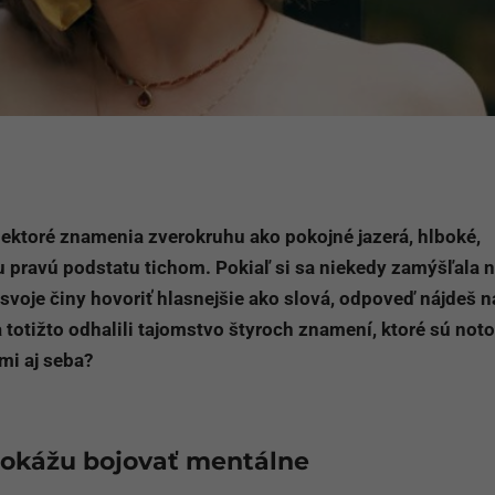
niektoré znamenia zverokruhu ako pokojné jazerá, hlboké,
 pravú podstatu tichom. Pokiaľ si sa niekedy zamýšľala 
 svoje činy hovoriť hlasnejšie ako slová, odpoveď nájdeš n
 totižto odhalili tajomstvo štyroch znamení, ktoré sú noto
mi aj seba?
dokážu bojovať mentálne