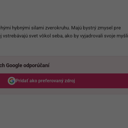
chými hybnými silami zverokruhu. Majú bystrý zmysel pre
vstrebávajú svet vôkol seba, ako by vyjadrovali svoje myšl
ich Google odporúčaní
Pridať ako preferovaný zdroj
Odzadu, odkaz sa otvorí v novom okne