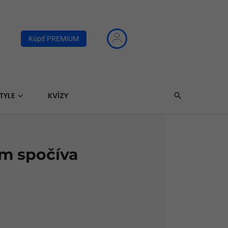
Kúpiť PREMIUM
TYLE
KVÍZY
om spočíva