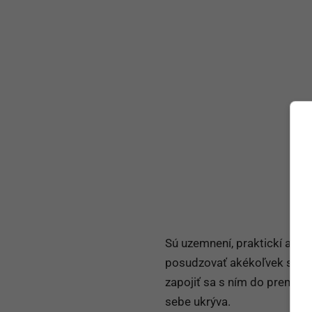
Sú uzemnení, praktickí a ok
posudzovať akékoľvek situá
zapojiť sa s ním do premysl
sebe ukrýva.