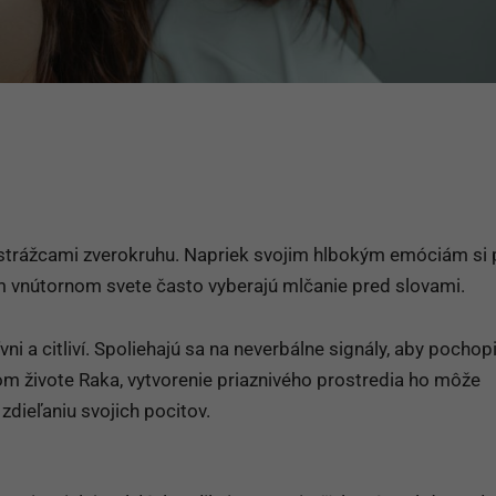
strážcami zverokruhu. Napriek svojim hlbokým emóciám si 
m vnútornom svete často vyberajú mlčanie pred slovami.
ni a citliví. Spoliehajú sa na neverbálne signály, aby pochopil
m živote Raka, vytvorenie priaznivého prostredia ho môže
zdieľaniu svojich pocitov.