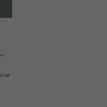
pri
i ľudí