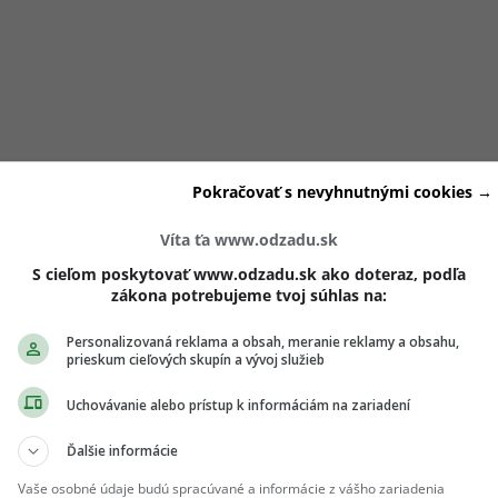
Pokračovať s nevyhnutnými cookies →
Víta ťa www.odzadu.sk
S cieľom poskytovať www.odzadu.sk ako doteraz, podľa
zákona potrebujeme tvoj súhlas na:
Personalizovaná reklama a obsah, meranie reklamy a obsahu,
prieskum cieľových skupín a vývoj služieb
rem toho vynikajú múdrosťou či schopnosťou v tichosti
Uchovávanie alebo prístup k informáciám na zariadení
cie. Pokiaľ ťa zaujme rezervovaný Kozorožec, bude užitočné
ených rozhovorov. Môžeš tak odhaliť pokladnicu postrehov, 
Ďalšie informácie
Vaše osobné údaje budú spracúvané a informácie z vášho zariadenia