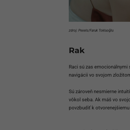
zdroj: Pexels/Faruk Tokluoğlu
Rak
Raci sú zas emocionálnymi 
navigácii vo svojom zložito
Sú zároveň nesmierne intuitív
vôkol seba. Ak máš vo svojo
povzbudiť k otvorenejšiemu 