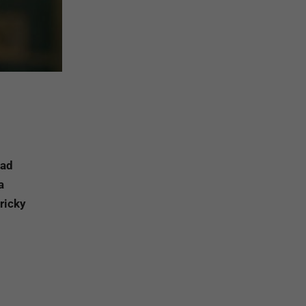
nad
a
ricky