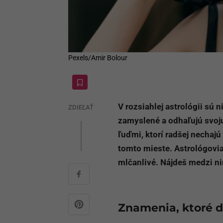
Pexels/Amir Bolour
V rozsiahlej astrológii sú 
ZDIEĽAŤ
zamyslené a odhaľujú svoju
ľuďmi, ktorí radšej nechajú
tomto mieste. Astrológovia
mlčanlivé. Nájdeš medzi ni
Znamenia, ktoré 