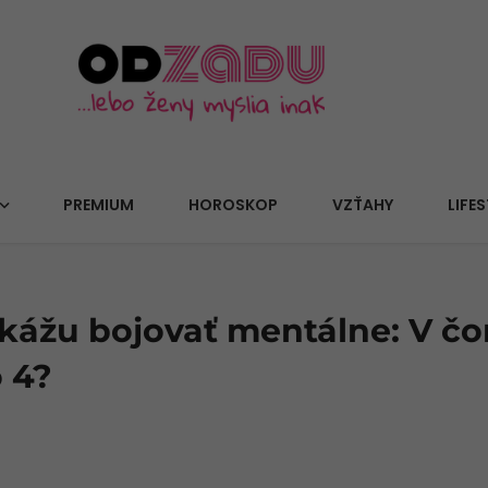
PREMIUM
HOROSKOP
VZŤAHY
LIFES
kážu bojovať mentálne: V č
 4?