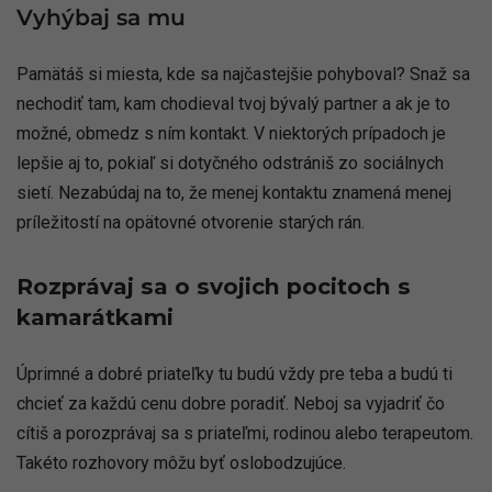
Vyhýbaj sa mu
Pamätáš si miesta, kde sa najčastejšie pohyboval? Snaž sa
nechodiť tam, kam chodieval tvoj bývalý partner a ak je to
možné, obmedz s ním kontakt. V niektorých prípadoch je
lepšie aj to, pokiaľ si dotyčného odstrániš zo sociálnych
sietí. Nezabúdaj na to, že menej kontaktu znamená menej
príležitostí na opätovné otvorenie starých rán.
Rozprávaj sa o svojich pocitoch s
kamarátkami
Úprimné a dobré priateľky tu budú vždy pre teba a budú ti
chcieť za každú cenu dobre poradiť. Neboj sa vyjadriť čo
cítiš a porozprávaj sa s priateľmi, rodinou alebo terapeutom.
Takéto rozhovory môžu byť oslobodzujúce.