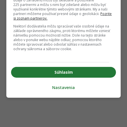
údaje o zariadení) môžu byť ukladané a používané
225 partnermi a môžu s nimi byť zdieľané alebo môžu byť
využívané konkrétne týmito webovými stránkami. My a naši
partneri môžeme používať presné údaje o geolokácii.
Pozrite
si zoznam partnerov.
Niektorí dodávatelia môžu spracúvať vaše osobné údaje na
základe oprávneného záujmu, proti ktorému môžete vzniesť
námietku pomocou možností nižšie. Dole na tejto stránke
alebo v ponuke webu nájdite odkaz, pomocou ktorého
môžete spravovať alebo odvolať súhlas v nastaveniach
ochrany súkromia a súborov cookie.
Súhlasím
Nastavenia