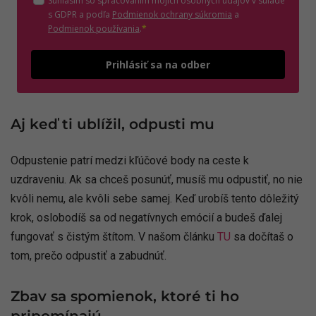
Súhlasím so spracovaním mojich osobných údajov v súlade
(otvorí sa v novom o
s GDPR a podľa
Podmienok ochrany súkromia
a
(otvorí sa v novom okne)
Podmienok používania
.
*
Odošle
Prihlásiť sa na odber
Aj keď ti ublížil, odpusti mu
Odpustenie patrí medzi kľúčové body na ceste k
uzdraveniu. Ak sa chceš posunúť, musíš mu odpustiť, no nie
kvôli nemu, ale kvôli sebe samej. Keď urobíš tento dôležitý
krok, oslobodíš sa od negatívnych emócií a budeš ďalej
fungovať s čistým štítom. V našom článku
TU
sa dočítaš o
tom, prečo odpustiť a zabudnúť.
Zbav sa spomienok, ktoré ti ho
pripomínajú