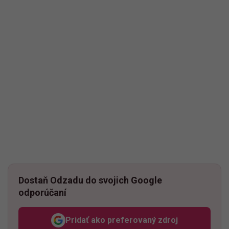
Dostaň Odzadu do svojich Google
odporúčaní
Pridať ako preferovaný zdroj
Odzadu, odkaz sa otvorí v n