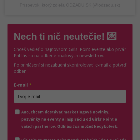
Príspevok, ktorý zdieľa ODZADU SK (@odzadu.sk)
Nech ti nič neutečie! 💌
Chceš vedieť o najnovšom Girls' Point evente ako prvá?
Prihlás sa na odber e-mailových newslettrov.
Po prihlásení si nezabudni skontrolovať e-mail a potvrď
odber.
E-mail
*
Zadajte platnú e-mailovú adresu
Áno, chcem dostávať marketingové novinky,
pozvánky na eventy a inšpiráciu od Girls' Point a
vašich partnerov. Odhlásiť sa môžeš kedykoľvek.