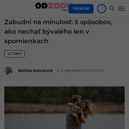
PREMIUM
Zabudni na minulosť: 5 spôsobov,
ako nechať bývalého len v
spomienkach
VZŤAHY
Matilda Debnárová
3. septembra 2024 o 18:26