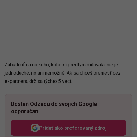
Zabudnúť na niekoho, koho si predtým milovala, nie je
jednoduché, no ani nemožné. Ak sa chceš preniesť cez
expartnera, drž sa týchto 5 vecí.
Dostaň Odzadu do svojich Google
odporúčaní
Pridať ako preferovaný zdroj
Odzadu, odkaz sa otvorí v n